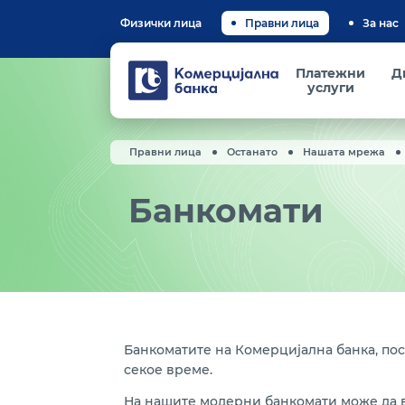
Физички лица
Правни лица
За нас
Комерцијална
Платежни
Д
банка
услуги
Правни лица
Останато
Нашата мрежа
Банкомати
Банкоматите на Комерцијална банка, пос
секое време.
На нашите модерни банкомати може да