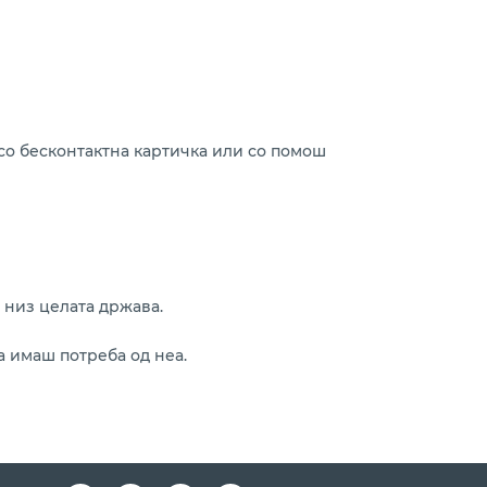
 со бесконтактна картичка или со помош
 низ целата држава.
а имаш потреба од неа.