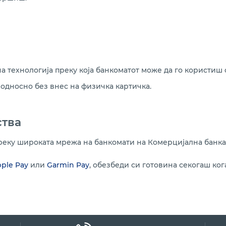
на технологија преку која банкоматот може да го користиш
, односно без внес на физичка картичка.
ства
преку широката мрежа на банкомати на Комерцијална банка
ple Pay
или
Garmin Pay
, обезбеди си готовина секогаш ког