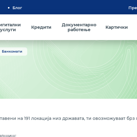
Блог
игитални
Документарно
Кредити
Kартички
услуги
работење
Банкомати
тавени на 191 локација низ државата, ти овозможуваат брз
 вршиш: