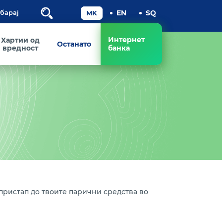
Пребарај
Интернет
Хартии од
Останато
вредност
банка
 пристап до твоите парични средства во