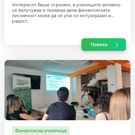
Интересот беше огромен, а учениците активно
Скопје
се вклучуваа и покажаа дека финансиската
писменост може да се учи со ентузијазам и
радост.
Повеќе
Финансиска училница