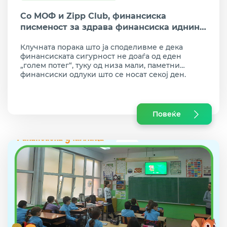
Со МОФ и Zipp Club, финансиска
писменост за здрава финансиска иднина
на младите
Клучната порака што ја споделивме е дека
финансиската сигурност не доаѓа од еден
„голем потег“, туку од низа мали, паметни
финансиски одлуки што се носат секој ден.
Повеќе