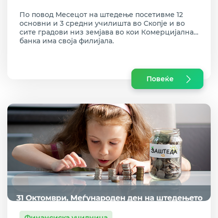
ученици во 12 градови
По повод Месецот на штедење посетивме 12
основни и 3 средни училишта во Скопје и во
сите градови низ земјава во кои Комерцијална
банка има своја филијала.
Повеќе