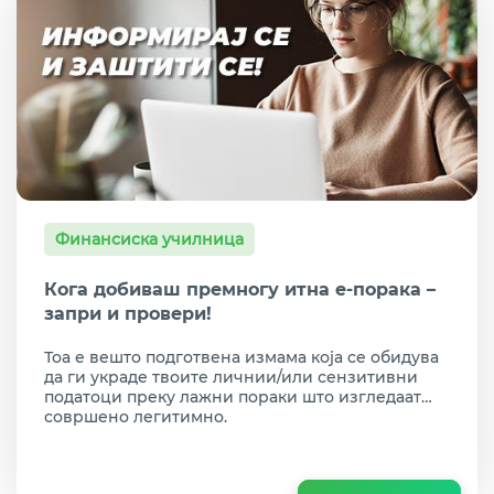
Финансиска училница
Кога добиваш премногу итна е-порака –
запри и провери!
Тоа е вешто подготвена измама која се обидува
да ги украде твоите личнии/или сензитивни
податоци преку лажни пораки што изгледаат
совршено легитимно.