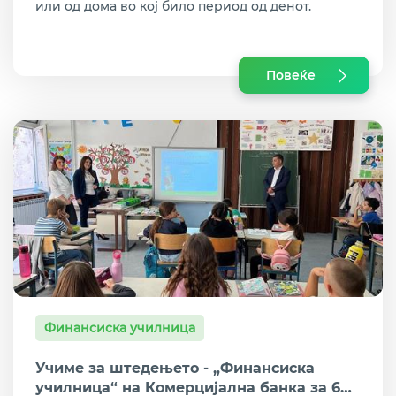
или од дома во кој било период од денот.
Повеќе
Финансиска училница
Учиме за штедењето - „Финансиска
училница“ на Комерцијална банка за 640