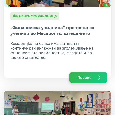
Финансиска училница
„Финансиска училница“ преполна со
ученици во Месецот на штедењето
Комерцијална банка има активен и
континуиран ангажман за зголемување на
финансиската писменост кај младите и во
целото општество.
Повеќе