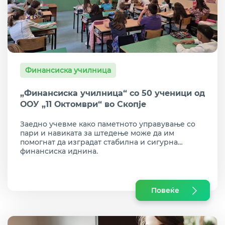
Финансиска училница
„Финансиска училница“ со 50 ученици од
ООУ „11 Октомври“ во Скопје
Заедно учевме како паметното управување со
пари и навиката за штедење може да им
помогнат да изградат стабилна и сигурна
финансиска иднина.
Повеќе