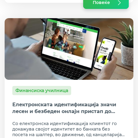
Повеќе
Финансиска училница
Електронската идентификација значи
лесен и безбеден онлајн пристап до
банкарски производи од кое било место
Со електронска идентификација клиентот го
докажува својот идентитет во банката без
посета на шалтер, во движење, од канцеларија