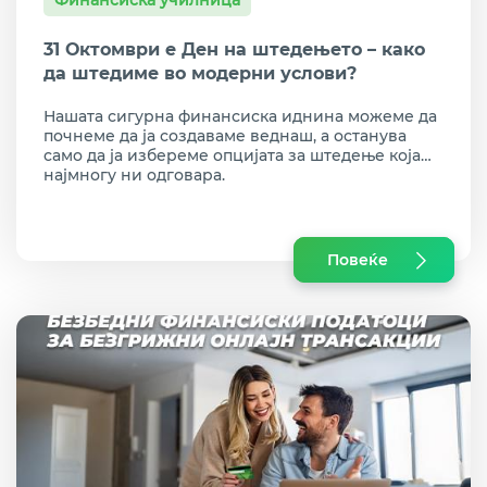
Финансиска училница
31 Октомври е Ден на штедењето – како
да штедиме во модерни услови?
Нашата сигурна финансиска иднина можеме да
почнеме да ја создаваме веднаш, а останува
само да ја избереме опцијата за штедење која
најмногу ни одговара.
Повеќе