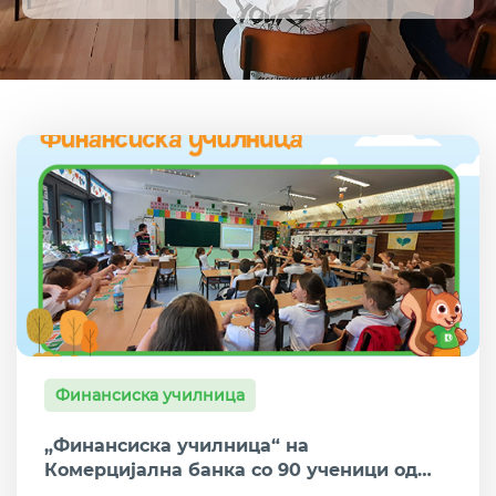
Финансиска училница
Интернет банка
Финансиска училница
„Финансиска училница“ на
Комерцијална банка со 90 ученици од
ООУ „Јохан Хајнрих Песталоци“ во