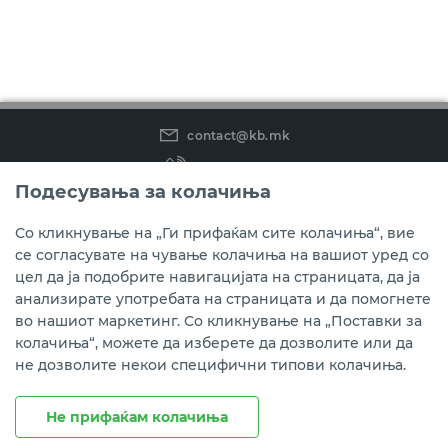
contact@kb.mk
(02) 3 296 800
Подесувања за колачиња
Instagram
LinkedIn
Youtube
Со кликнување на „Ги прифаќам сите колачиња“, вие
се согласувате на чување колачиња на вашиот уред со
Преземете ја мобилната апликација мБанка.
цел да ја подобрите навигацијата на страницата, да ја
анализирате употребата на страницата и да помогнете
во нашиот маркетинг. Со кликнување на „Поставки за
колачиња“, можете да изберете да дозволите или да
не дозволите некои специфични типови колачиња.
Не прифаќам колачиња