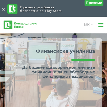
Преземи
Преземи ја мБанка
бесплатно од Play Store
Комерцијална
банка
Open 
Физички лица
Блог
Close submenu (Блог)
Open 
Правни лица
Финансиска училница
Лични финансии
Open 
За нас
Банкарство 24/7
Да бидеме одговорни кон личните
Open 
Блог
финансии и да си обезбедиме
Паметен бизнис
финансиска независност
Трендови и анализи
КБ тим