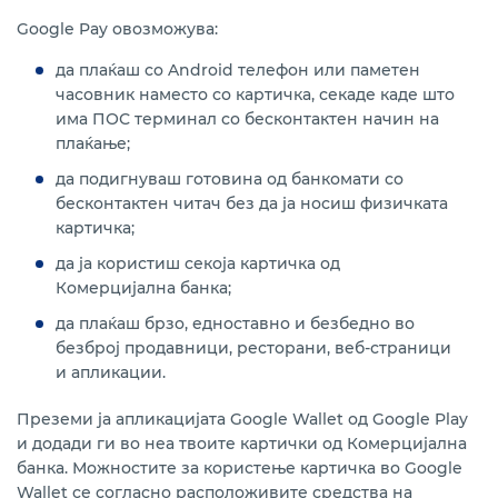
Google Pay овозможува:
да плаќаш со Android телефон или паметен
часовник наместо со картичка, секаде каде што
има ПОС терминал со бесконтактен начин на
плаќање;
да подигнуваш готовина од банкомати со
бесконтактен читач без да ја носиш физичката
картичка;
да ја користиш секоја картичка од
Комерцијална банка;
да плаќаш брзо, едноставно и безбедно во
безброј продавници, ресторани, веб-страници
и апликации.
Преземи ја апликацијата Google Wallet од Google Play
и додади ги во неа твоите картички од Комерцијална
банка. Можностите за користење картичка во Google
Wallet се согласно расположивите средства на