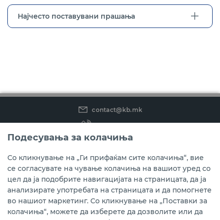
Најчесто поставувани прашања
contact@kb.mk
(02) 3 296 800
Подесувања за колачиња
Instagram
LinkedIn
Youtube
Со кликнување на „Ги прифаќам сите колачиња“, вие
се согласувате на чување колачиња на вашиот уред со
Преземете ја мобилната апликација мБанкаКо.
цел да ја подобрите навигацијата на страницата, да ја
анализирате употребата на страницата и да помогнете
во нашиот маркетинг. Со кликнување на „Поставки за
колачиња“, можете да изберете да дозволите или да