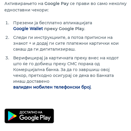
Активирањето на
Google Pay
се прави во само неколку
едноставни чекори:
Преземи ја бесплатно апликацијата
Google Wallet
преку Google Play
.
Следи ги инструкциите, а потоа притисни на
знакот + и додај ги сите платежни картички кои
сакаш да ги дигитализираш.
Верифицирај ја картичката преку внес на кодот
што ќе го добиеш преку СМС порака од
Комерцијална банка. За да го завршиш овој
чекор, претходно осигурај се дека во Банката
имаш доставено
валиден мобилен телефонски број
.