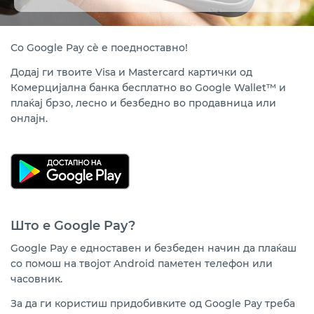
Банкомати
Совети за безбедно користење
Со Google Pay сè е поедноставно!
Помош и поддршка
Додај ги твоите
Visa и Mastercard
картички од
Комерцијална банка бесплатно во Google Wallet™
и
плаќај брзо, лесно и безбедно во продавница или
онлајн.
Што е
Google Pay?
Google Pay
е едноставен и безбеден начин да плаќаш
со помош на твојот Android паметен телефон или
часовник.
За да ги користиш придобивките од Google Pay треба