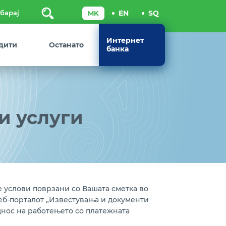
Пребарај
Интернет
дити
Останато
банка
и услуги
 услови поврзани со Вашата сметка во
веб-порталот „Известувања и документи
днос на работењето со платежната