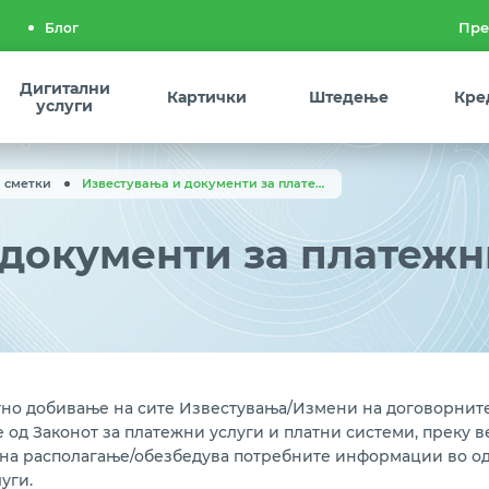
Блог
Дигитални
Картички
Штедење
Кре
услуги
 сметки
Известувања и документи за платежни услуги
 документи за платежн
тно добивање на сите Известувања/Измени на договорните
 од Законот за платежни услуги и платни системи, преку 
ва на располагање/обезбедува потребните информации во о
уги.