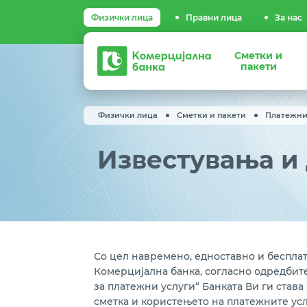
Физички лица
Правни лица
За нас
Комерцијална
Сметки и
банка
пакети
Физички лица
Сметки и пакети
Платежни
Известувања и
Со цел навремено, едноставно и беспла
Комерцијална банка, согласно одредбите
за платежни услуги“ Банката Ви ги ста
сметка и користењето на платежните усл