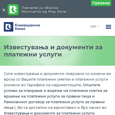
Преземи
Преземи ја мБанка
бесплатно од Play Store
Комерцијална
банка
Open 
Физички лица
Платежни услуги
Close submenu (Платежни услуги)
Известувања и документи за
Open 
платежни услуги
Правни лица
Платежни услуги во земјата
Open 
За нас
Платежна сметка во денари
Open 
Сите известувања и документи поврзани со измени во
Блог
врска со Вашите платежни сметки и платежни услуги
Платежни услуги со странство
(измени во Тарифата на надоместоците,
Општите
услови за отворање и водење на платежна сметка за
Платежна сметка во девизи
вршење на платежни услуги за правни лица и
Рамковниот договор за платежни услуги за правни
Девизен пазар
лица
), Ви се достапни на едноставен и брз начин во
Известувања и документи за платежни услуги.