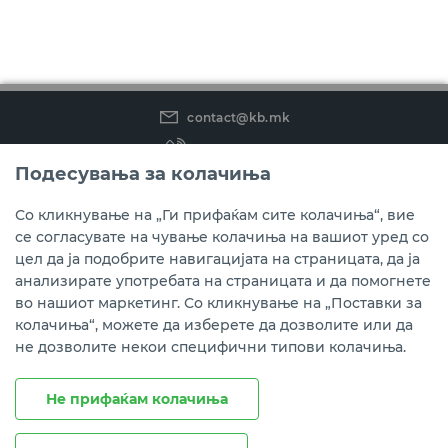
contact@kb.mk
(02) 3 296 800
Подесувања за колачиња
Instagram
LinkedIn
Youtube
Со кликнување на „Ги прифаќам сите колачиња“, вие
се согласувате на чување колачиња на вашиот уред со
Преземете ја мобилната апликација мБанкаКо.
цел да ја подобрите навигацијата на страницата, да ја
анализирате употребата на страницата и да помогнете
во нашиот маркетинг. Со кликнување на „Поставки за
колачиња“, можете да изберете да дозволите или да
не дозволите некои специфични типови колачиња.
Не прифаќам колачиња