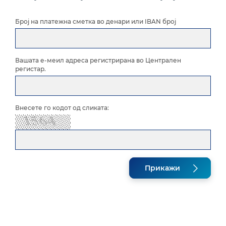
Курсна листа за правни лица
Број на платежна сметка во денари или IBAN број
Информација за Законот за платежни услуги и
платни системи
Архива на документи за платежни сметки и
Вашата е-меил адреса регистрирана во Централен
платежни услуги
регистар.
Известувања и документи за платежни услуги
Внесете го кодот од сликата:
Прикажи