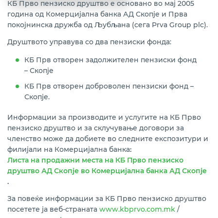
КБ Прво пензиско друштво е основано во мај 2005
година од Комерцијална банка АД Скопје и Прва
покојнинска дружба од Љубљана (сега Prva Group plc).
Друштвото управува со два пензиски фонда:
КБ Прв отворен задолжителен пензиски фонд
– Скопје
КБ Прв отворен доброволен пензиски фонд –
Скопје.
Информации за производите и услугите на КБ Прво
пензиско друштво и за склучување договори за
членство може да добиете во следните експозитури и
филијали на Комерцијална банка
:
Листа на продажни места на КБ Прво пензиско
друштво АД Скопје во Комерцијална банка АД Скопје
.
За повеќе информации за КБ Прво пензиско друштво
посетете ја веб-страната
www.kbprvo.com.mk
/