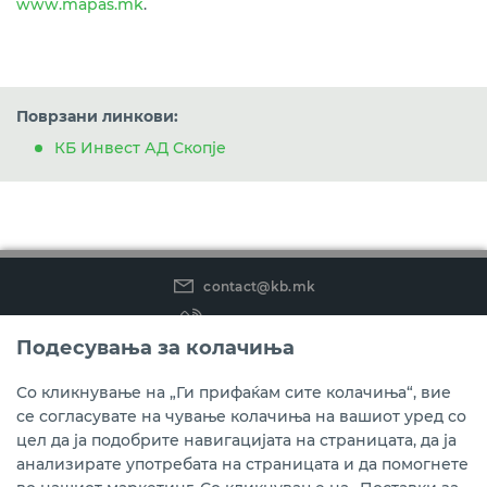
www.mapas.mk
.
Поврзани линкови:
КБ Инвест АД Скопје
contact@kb.mk
(02) 3 296 800
Подесувања за колачиња
Instagram
LinkedIn
Youtube
Со кликнување на „Ги прифаќам сите колачиња“, вие
се согласувате на чување колачиња на вашиот уред со
Преземете ја мобилната апликација мБанка.
цел да ја подобрите навигацијата на страницата, да ја
анализирате употребата на страницата и да помогнете