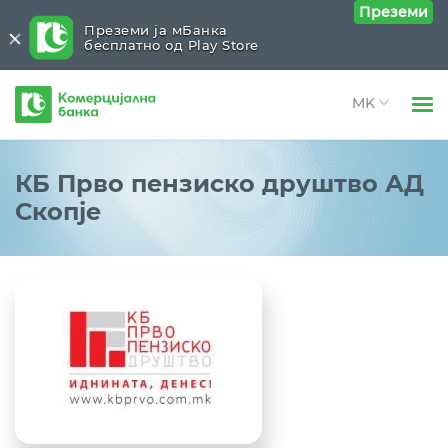
Преземи
Преземи ја мБанка
бесплатно од Play Store
Комерцијална
банка
Open 
Физички лица
Друштва на Банката
Close submenu (Друштва на Банката)
КБ Прво пензиско друштво АД
Open 
Скопје
Правни лица
КБ Инвест АД Скопје
Open 
За нас
КБ Прво пензиско друштво АД Скопје
Open 
Блог