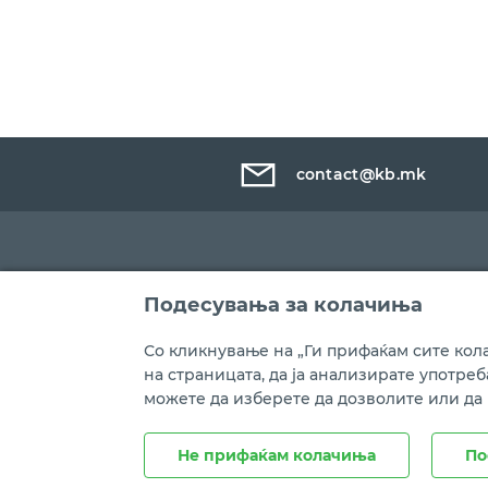
contact@kb.mk
Подесувања за колачиња
Со кликнување на „Ги прифаќам сите кола
на страницата, да ја анализирате употре
можете да изберете да дозволите или да
Правни напомени
Политика на приватност
Не прифаќам колачиња
По
Copyright © Комерцијална банка АД Скопје, 2021 год