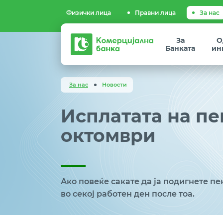
Физички лица
Правни лица
За нас
Комерцијална
За
О
банка
Банката
ин
За нас
Новости
Исплатата на пе
октомври
Ако повеќе сакате да ја подигнете пе
во секој работен ден после тоа.