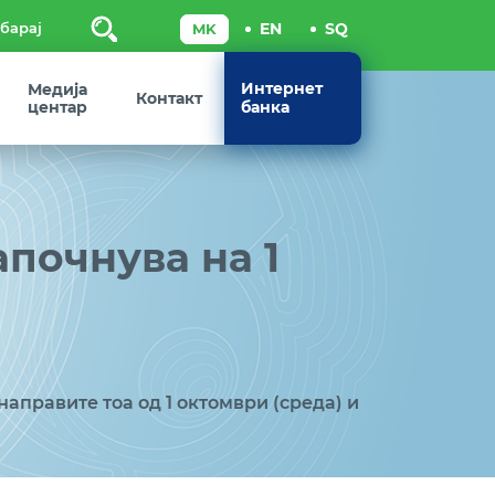
Пребарај
Интернет
Медија
Контакт
центар
банка
апочнува на 1
направите тоа од 1 октомври (среда) и