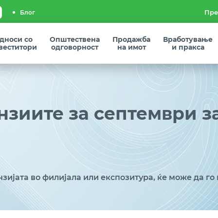
Блог
дноси со
Општествена
Продажба
Вработување
веститори
одговорност
на имот
и пракса
нзиите за септември з
нзијата во филијала или експозитура, ќе може да го 