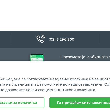
(02) 3 296 800
Преземете ја мобилната 
чиња“, вие се согласувате на чување колачиња на вашиот у
бата на страницата и да помогнете во нашиот маркетинг. Со
 не дозволите некои специфични типови колачиња.
Политика за колачиња
ставки за колачиња
Ги прифаќам сите колачињ
ина.
Сите права се задржани.