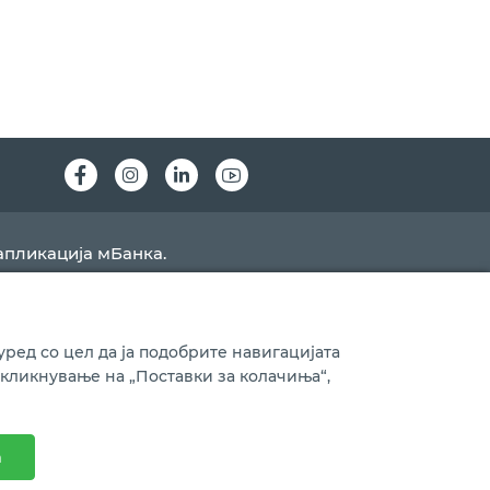
Instagram
LinkedIn
Youtube
апликација мБанка.
ред со цел да ја подобрите навигацијата
 кликнување на „Поставки за колачиња“,
Ажурирано на
06.08.2026
а
Изработено од
Nextsense
| Дизајн од
ЕПП