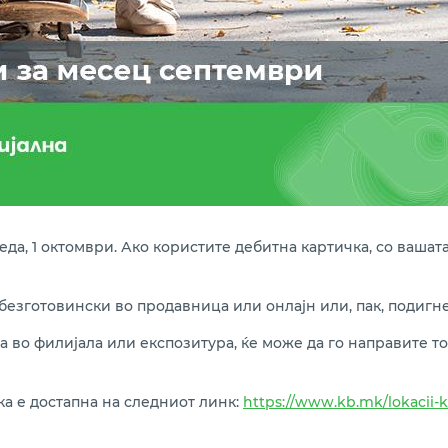
да, 1 октомври. Ако користите дебитна картичка, со вашат
 безготовински во продавница или онлајн или, пак, подигн
а во филијала или експозитура, ќе може да го направите то
а е достапна на следниот линк:
https://www.kb.mk/lokacii-