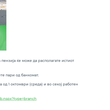
а пензија ќе може да располагате истиот
ете пари од банкомат.
а од 1 октомври (среда) и во секој работен
kb.nspx?type=branch