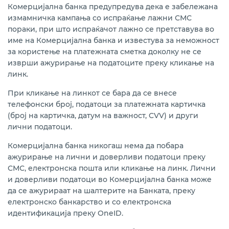
Комерцијална банка предупредува дека е забележана
измамничка кампања со испраќање лажни СМС
пораки, при што испраќачот лажно се претставува во
име на Комерцијална банка и известува за неможност
за користење на платежната сметка доколку не се
изврши ажурирање на податоците преку кликање на
линк.
При кликање на линкот се бара да се внесе
телефонски број, податоци за платежната картичка
(број на картичка, датум на важност, CVV) и други
лични податоци.
Комерцијална банка никогаш нема да побара
ажурирање на лични и доверливи податоци преку
СМС, електронска пошта или кликање на линк. Лични
и доверливи податоци во Комерцијална банка може
да се ажурираат на шалтерите на Банката, преку
електронско банкарство и со електронска
идентификација преку OneID.