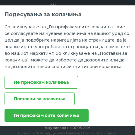
(02) 3 296 800
Подесувања за колачиња
Instagram
LinkedIn
Youtube
Со кликнување на „Ги прифаќам сите колачиња“, вие
се согласувате на чување колачиња на вашиот уред со
Преземете ја мобилната апликација мБанка.
цел да ја подобрите навигацијата на страницата, да ја
анализирате употребата на страницата и да помогнете
во нашиот маркетинг. Со кликнување на „Поставки за
колачиња“, можете да изберете да дозволите или да
не дозволите некои специфични типови колачиња.
Не прифаќам колачиња
Поставки за колачиња
Правни напомени
Политика на приватност
Политика за колачиња
Ги прифаќам сите колачиња
Ажурирано на
07.08.2026
Copyright © Комерцијална банка АД Скопје, 2021 година.