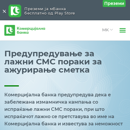
Преземи
Преземи ја мБанка
бесплатно од Play Store
Комерцијална
банка
Open 
Физички лица
Предупредување за
Open 
лажни СМС пораки за
Правни лица
ажурирање сметка
Open 
За нас
Open 
Блог
Комерцијална банка предупредува дека е
забележана измамничка кампања со
испраќање лажни СМС пораки, при што
испраќачот лажно се претставува во име на
Комерцијална банка и известува за неможност