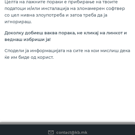
Целта на лажните пораки е прибирање на твоите
податоци и/или инсталација на злонамерен софтвер
со цел нивна злоупотреба и затоа треба да ја
игнорираш.
Доколку добиеш ваква порака, не кликај на линкот и
веднаш избриши ја!
Сподели ја информацијата на сите на кои мислиш дека
ќе им биде од корист.
contact@kb.mk