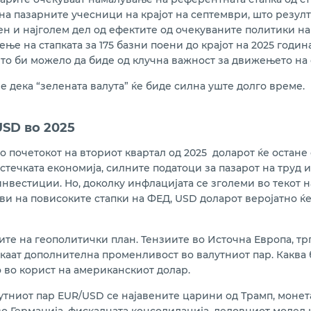
на пазарните учесници на крајот на септември, што резул
ен и најголем дел од ефектите од очекуваните политики на 
ње на стапката за 175 базни поени до крајот на 2025 годин
то би можело да биде од клучна важност за движењето на 
 дека “зелената валута” ќе биде силна уште долго време.
SD во 2025
о почетокот на вториот квартал од 2025 доларот ќе остане
ечката економија, силните податоци за пазарот на труд и 
вестиции. Но, доколку инфлацијата се зголеми во текот н
ави на повисоките стапки на ФЕД, USD доларот веројатно 
ните на геополитички план. Тензиите во Источна Европа, т
аат дополнителна променливост во валутниот пар. Каква 
о во корист на американскиот долар.
тниот пар EUR/USD се најавените царини од Трамп, монет