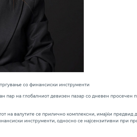
а тргување со финансиски инструменти
ван пар на глобалниот девизен пазар со дневен просечен 
т на валутите се прилично комплексни, имајќи предвид де
нансиски инструменти, односно се најсензитивни при пр