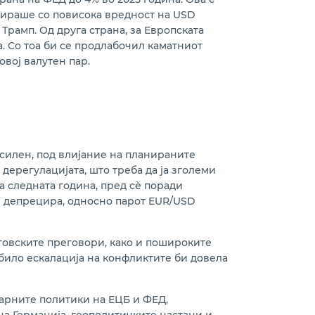
тираше со повисока вредност на USD
Трамп. Од друга страна, за Европската
а. Со тоа би се продлабочил каматниот
овој валутен пар.
 силен, под влијание на планираните
дерегулацијата, што треба да ја зголеми
а следната година, пред сѐ поради
ќе депрецира, односно парот EUR/USD
рговските преговори, како и пошироките
било ескалација на конфликтите би довела
арните политики на ЕЦБ и ФЕД,