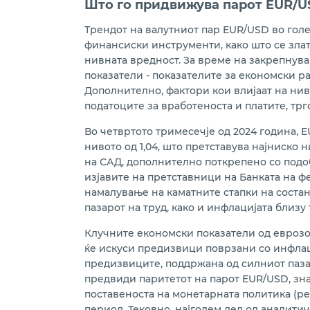
Што го придвижува парот EUR/U
Трендот на валутниот пар EUR/USD во голе
финансиски инструменти, како што се злато
нивната вредност. За време на закрепнув
показатели - показателите за економски ра
Дополнително, фактори кои влијаат на нив
податоците за вработеноста и платите, тр
Во четвртото тримесечје од 2024 година, 
нивото од 1,04, што претставува најниско 
на САД, дополнително поткрепено со подоб
изјавите на претставници на Банката на ф
намалување на каматните стапки на состан
пазарот на труд, како и инфлацијата близу 
Клучните економски показатели од еврозо
ќе искуси предизвици поврзани со инфлаци
предизвиците, поддржана од силниот пазар
предвиди паритетот на парот EUR/USD, зна
поставеноста на монетарната политика (р
период. Тековно, најголем дел од аналити