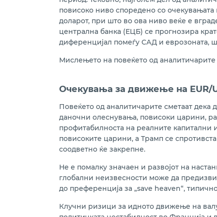
повисоко ниво споредено со очекувањата 
доларот, при што во ова ниво веќе е вград
централна банка (ЕЦБ) се прогнозира крате
диференцијал помеѓу САД и еврозоната, ш
Мислењето на повеќето од аналитичарите е
Очекувања за движење на EUR/U
Повеќето од аналитичарите сметаат дека д
даночни олеснувања, повисоки царини, раст
профитабилноста на реалните капитални ин
повисоките царини, а Трамп се спротивст
соодветно ќе закрепне.
Не е помалку значаен и развојот на наста
глобални неизвесности може да предизвик
до преференција за „save heaven“, типичн
Клучни ризици за идното движење на валу