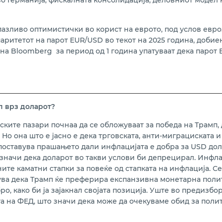
о Германија, фискалната консолидација, деловниот модел 
азливо оптимистички во корист на еврото, под услов евро
ритетот на пaрот EUR/USD во текот на 2025 година, добие
а Bloomberg за период од 1 година упатуваат дека парот 
мп
врз
доларот?
ките пазари почнаа да се обложуваат за победа на Трамп, 
Но она што е јасно е дека трговската, анти-миграциската 
поставува прашањето дали инфлацијата е добра за USD дол
 значи дека доларот во такви услови би депрецирал. Инфла
те каматни стапки за повеќе од стапката на инфлација. Се
ува дека Трамп ќе преферира експанзивна монетарна полит
, како би ја зајакнал својата позиција. Уште во предизбо
та на ФЕД, што значи дека може да очекуваме обид за пол