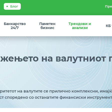
Блог
Банкарство
Паметен
Трендови и
КБ
24/7
бизнис
анализи
ижењето на валутниот 
итетот на валутите се прилично комплексни, имајќ
ст споредено со останатите финансиски инструмент