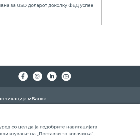
ивна за USD доларот доколку ФЕД успее
Instagram
LinkedIn
Youtube
апликација мБанка.
ред со цел да ја подобрите навигацијата
 кликнување на „Поставки за колачиња“,