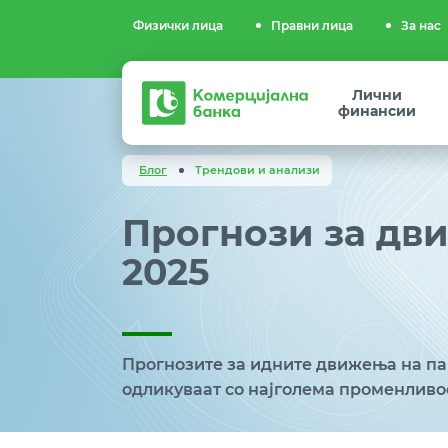
Физички лица
Правни лица
За нас
Комерцијална
Лични
банка
финансии
Блог
Трендови и анализи
Прогнози за дв
2025
Прогнозите за идните движења на пар
одликуваат со најголема променливо