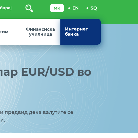
Пребарај
Интернет
Финансиска
 тим
училница
банка
пар EUR/USD во
и предвид дека валутите се
и.