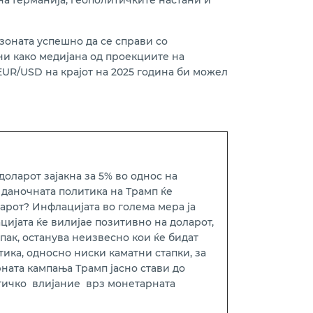
на Германија, геополитичките настани и
зоната успешно да се справи со
ни како медијана од проекциите на
EUR/USD на крајот на 2025 година би можел
доларот зајакна за 5% во однос на
и даночната политика на Трамп ќе
арот? Инфлацијата во голема мера ја
цијата ќе вилијае позитивно на доларот,
пак, останува неизвесно кои ќе бидат
ика, односно ниски каматни стапки, за
рната кампања Трамп јасно стави до
итичко влијание врз монетарната