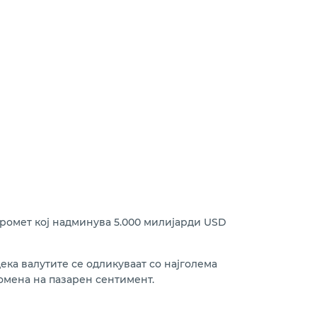
промет кој надминува 5.000 милијарди USD
ка валутите се одликуваат со најголема
омена на пазарен сентимент.