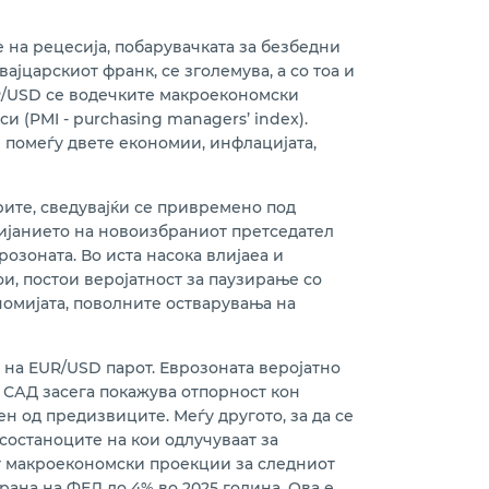
 на рецесија, побарувачката за безбедни
ајцарскиот франк, се зголемува, а со тоа и
UR/USD се водечките макроекономски
 (PMI - purchasing managers’ index).
 помеѓу двете економии, инфлацијата,
рите, сведувајќи се привремено под
влијанието на новоизбраниот претседател
зоната. Во иста насока влијаеа и
и, постои веројатност за паузирање со
номијата, поволните остварувања на
 на EUR/USD парот. Еврозоната веројатно
 САД засега покажува отпорност кон
н од предизвиците. Меѓу другото, за да се
состаноците на кои одлучуваат за
ат макроекономски проекции за следниот
рана на ФЕД до 4% во 2025 година. Ова е