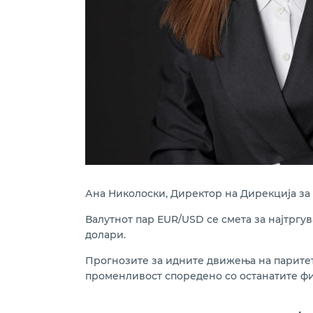
Ана Николоски, Директор на Дирекција з
Валутнот пар EUR/USD се смета за најтргу
долари.
Прогнозите за идните движења на паритето
променливост споредено со останатите фи