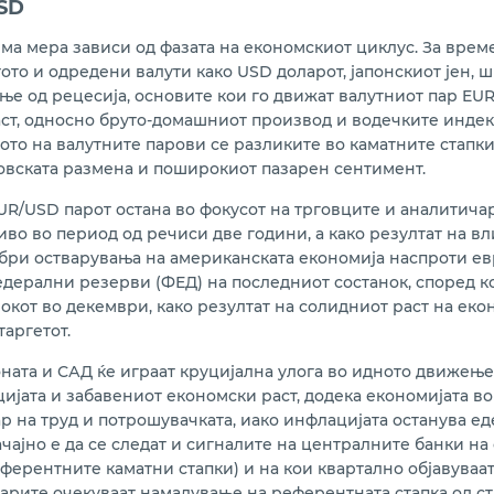
SD
ма мера зависи од фазата на економскиот циклус. За време
то и одредени валути како USD доларот, јапонскиот јен, шв
ање од рецесија, основите кои го движат валутниот пар E
ст, односно бруто-домашниот производ и водечките индекси
ото на валутните парови се разликите во каматните стапки
говската размена и поширокиот пазарен сентимент.
EUR/USD парот остана во фокусот на трговците и аналитича
ниво во период од речиси две години, а како резултат на 
ри остварувања на американската економија наспроти евро
едерални резерви (ФЕД) на последниот состанок, според ко
окот во декември, како резултат на солидниот раст на еко
таргетот.
ната и САД ќе играат круцијална улога во идното движење
јата и забавениот економски раст, додека економијата во
 на труд и потрошувачката, иако инфлацијата останува еде
чајно е да се следат и сигналите на централните банки на 
еферентните каматни стапки) и на кои квартално објавува
чарите очекуваат намалување на референтната стапка од ст