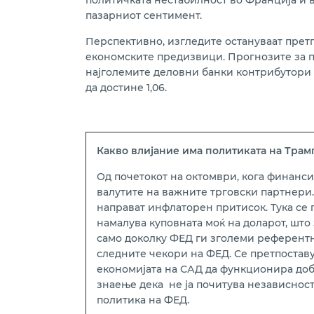
политичката нестабилност во Франција и в
пазарниот сентимент.
Перспективно, изгледите остануваат претп
економските предизвици. Прогнозите за па
најголемите деловни банки контрибутори н
да достине 1,06.
Какво влијание има политиката на Тра
Од почетокот на октомври, кога финансис
валутите на важните трговски партнери. 
направат инфлаторен притисок. Тука се 
намалува куповната моќ на доларот, што
само доколку ФЕД ги зголеми референтни
следните чекори на ФЕД. Се претпостав
економијата на САД да функционира добро
знаење дека не ја почитува независнос
политика на ФЕД.