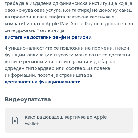
треба да е издадена од финансиска институција која ја
овозможува оваа услуга. Контактирај нѐ доколку сакаш
да провериш дали твојата платежна картичка е
компатибилна со Apple Pay. Apple Pay не е достапен во
сите држави. Погледни ја
листата на достапни земји и региони
.
Функционалностите се подложни на промени. Некои
функции, апликации и услуги може да не се достапни
во сите региони или на сите јазици и да бараат
одреден тип хардвер или софтвер. За повеќе
информации, посети ја страницата за
достапност на функционалности
.
Видеоупатства
Како да додадеш картичка во Apple
Wallet