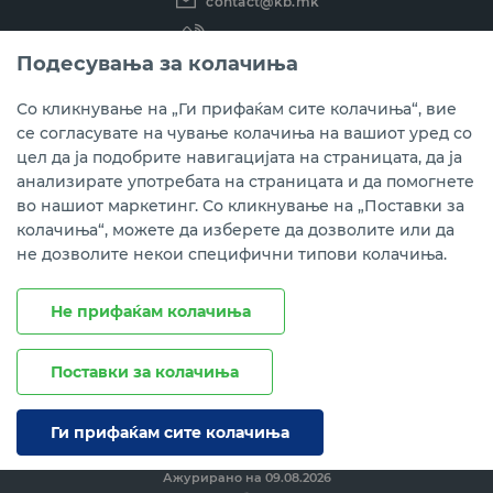
contact@kb.mk
(02) 3 296 800
Подесувања за колачиња
Instagram
LinkedIn
Youtube
Со кликнување на „Ги прифаќам сите колачиња“, вие
се согласувате на чување колачиња на вашиот уред со
Преземете ја мобилната апликација мБанкаКо.
цел да ја подобрите навигацијата на страницата, да ја
анализирате употребата на страницата и да помогнете
во нашиот маркетинг. Со кликнување на „Поставки за
колачиња“, можете да изберете да дозволите или да
не дозволите некои специфични типови колачиња.
Не прифаќам колачиња
Поставки за колачиња
Правни напомени
Политика на приватност
Политика за колачиња
Ги прифаќам сите колачиња
Ажурирано на
09.08.2026