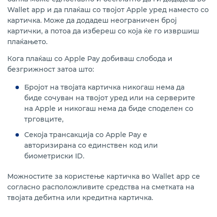
Wallet app и да плаќаш со твојот Apple уред наместо со
картичка. М
оже да додадеш
неограничен број
картички, а потоа да избереш со која ќе го извршиш
плаќањето.
Кога плаќаш со Apple Pay добиваш слобода и
безгрижност затоа што:
Бројот на твојата картичка никогаш нема да
биде сочуван на твојот уред или на серверите
на Apple и никогаш нема да биде споделен со
трговците,
Секоја трансакција со Apple Pay е
авторизирана со единствен код или
биометриски ID.
Можностите за користење картичка во Wallet app се
согласно расположливите средства на сметката на
твојата дебитна или кредитна картичка.