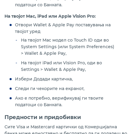
податоци со Банката.
На твојот Mac, iPad или Apple Vision Pro:
Отвори Wallet & Apple Pay поставувања на
твојот уред
На твојот Mac модел со Touch ID оди во
System Settings (или System Preferences)
> Wallet & Apple Pay,
На твојот iPad или Vision Pro, оди во
Settings > Wallet & Apple Pay,
Избери Додади картичка,
Следи ги чекорите на екранот,
Ако е потребно, верификувај ги твоите
податоци со Банката.
Предности и придобивки
Сите
Visa и Mastercard
картички од Комерцијална
банка може едноставно и бесплатно да ги додадеш во