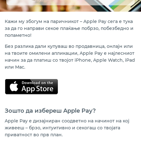
Банкомати
Совети за безбедно користење
Кажи му збогум на паричникот – Apple Pay сега е тука
за да го направи секое плаќање побрзо, побезбедно и
Помош и поддршка
попаметно!
Без разлика дали купуваш во продавница, онлајн или
на твоите омилени апликации, Apple Pay е најлесниот
начин за да платиш со твојот iPhone, Apple Watch, iPad
или Mac.
Зошто да избереш
Apple Pay?
Apple Pay е дизајниран соодветно на начинот на кој
живееш – брзо, интуитивно и секогаш со твојата
приватност во прв план.