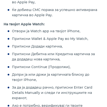
во Apple Pay,
Ќе добиеш СМС порака за успешно активирана
картичка во Apple Pay.
На твојот Apple Watch:
Отвори ја Watch app на твојот iPhone,
Притисни Wallet & Apple Pay во My Watch,
Притисни Додади картичка,
Притисни Дебитна или Кредитна картичка за
да додадеш нова картичка,
Притисни Continue (Продолжи),
Допри ја или држи ја картичката блиску до
твојот iPhone,
За да ја додадеш рачно, притисни Enter Card
Details Manually и следи ги инструкциите на
екранот,
Ако е потребно, верификувај ги твоите