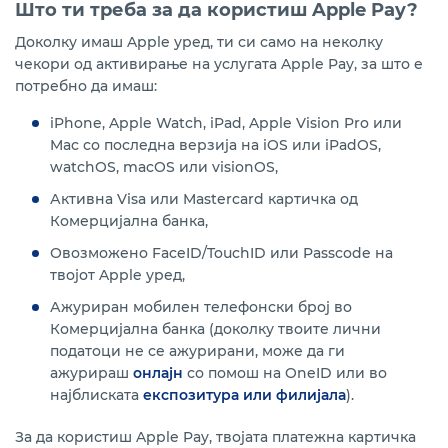
Што ти треба за да користиш Apple Pay?
Доколку имаш Apple уред, ти си само на неколку
чекори од активирање на услугата Apple Pay, за што е
потребно да имаш:
iPhone, Apple Watch, iPad, Apple Vision Pro или
Mac со последна верзија на iOS или iPadOS,
watchOS, macOS или visionOS,
Активна Visa или Mastercard картичка од
Комерцијална банка,
Овозможено FaceID/TouchID или Passcode на
твојот Apple уред,
Ажуриран мобилен телефонски број во
Комерцијална банка (доколку твоите лични
податоци не се ажурирани, може да ги
ажурираш
онла
јн
со помош на OneID или во
најблиската
експозитура или филијала
)
.
За да користиш Apple Pay, твојата платежна картичка