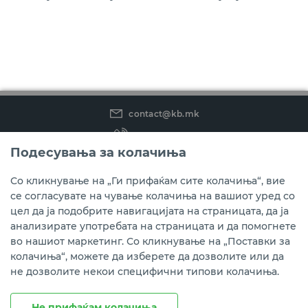
Курсна листа за правни лица
Информација за Законот за платежни услуги и
платни системи
Архива на документи за платежни сметки и
платежни услуги
contact@kb.mk
Известувања и документи за платежни услуги
(02) 3 296 800
Подесувања за колачиња
Instagram
LinkedIn
Youtube
Со кликнување на „Ги прифаќам сите колачиња“, вие
се согласувате на чување колачиња на вашиот уред со
Преземете ја мобилната апликација мБанкаКо.
цел да ја подобрите навигацијата на страницата, да ја
анализирате употребата на страницата и да помогнете
во нашиот маркетинг. Со кликнување на „Поставки за
колачиња“, можете да изберете да дозволите или да
не дозволите некои специфични типови колачиња.
Не прифаќам колачиња