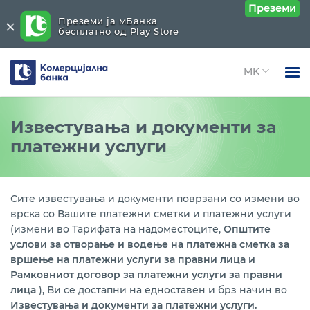
Преземи
Преземи ја мБанка
бесплатно од Play Store
Комерцијална
банка
Open 
Физички лица
Платежни услуги
Close submenu (Платежни услуги)
Известувања и документи за
Open 
платежни услуги
Правни лица
Платежни услуги во земјата
Open 
За нас
Платежна сметка во денари
Open 
Сите известувања и документи поврзани со измени во
Блог
врска со Вашите платежни сметки и платежни услуги
Платежни услуги со странство
(измени во Тарифата на надоместоците,
Општите
услови за отворање и водење на платежна сметка за
Платежна сметка во девизи
вршење на платежни услуги за правни лица и
Рамковниот договор за платежни услуги за правни
Девизен пазар
лица
), Ви се достапни на едноставен и брз начин во
Известувања и документи за платежни услуги.