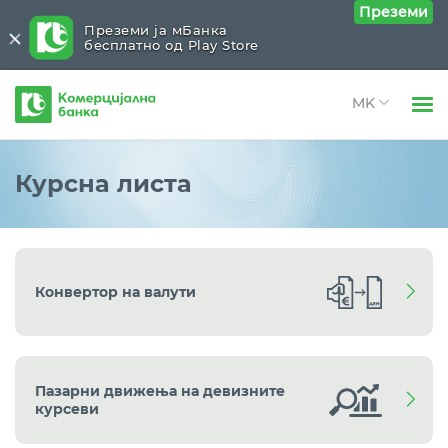
Преземи
Преземи ја мБанка
бесплатно од Play Store
Комерцијална
банка
Open 
Физички лица
Останато
Close submenu (Останато)
Курсна листа
Open 
Open 
Правни лица
Хартии од вредност
Open 
За нас
Продажба на удели во КБ Инвест
Open 
Конвертор на валути
Open 
Блог
Нашата мрежа
Траен налог
Пазарни движења на девизните
Курсна листа
курсеви