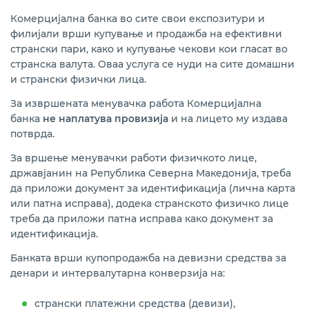
Сефови
Комерцијална банка во сите свои експозитури и
филијали врши купување и продажба на ефективни
Продажба на златници
странски пари, како и купување чекови кои гласат во
странска валута. Оваа услуга се нуди на сите домашни
Осигурување
и странски физички лица.
Уплата за визи
За извршената менувачка работа Комерцијална
банка
не наплатува провизија
и на лицето му издава
Western Union трансфер на пари
потврда.
За вршење менувачки работи физичкото лице,
Стандардни табели со податоци за кредити и
депозити
државјанин на Република Северна Македонија, треба
да приложи документ за идентификација (лична карта
или патна исправа), додека странското физичко лице
Помош и поддршка
треба да приложи патна исправа како документ за
идентификација.
Банката врши купопродажба на девизни средства за
денари и интервалутарна конверзија на:
странски платежни средства (девизи),