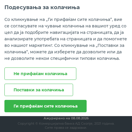
(02) 3 296 800
Подесувања за колачиња
Instagram
LinkedIn
Youtube
Со кликнување на „Ги прифаќам сите колачиња“, вие
се согласувате на чување колачиња на вашиот уред со
Преземете ја мобилната апликација мБанка.
цел да ја подобрите навигацијата на страницата, да ја
анализирате употребата на страницата и да помогнете
во нашиот маркетинг. Со кликнување на „Поставки за
колачиња“, можете да изберете да дозволите или да
не дозволите некои специфични типови колачиња.
Не прифаќам колачиња
Поставки за колачиња
Правни напомени
Политика на приватност
Политика за колачиња
Ги прифаќам сите колачиња
Ажурирано на
08.08.2026
Copyright © Комерцијална банка АД Скопје, 2021 година.
Сите права се задржани.