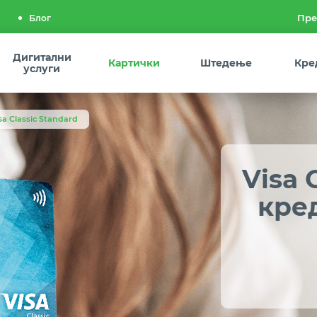
Блог
Дигитални
Картички
Штедење
Кре
услуги
sa Classic Standard
Visa 
кре