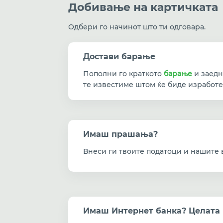
Добивање на картичката
Одбери го начинот што ти одговара.
Достави барање
Пополни го краткото
барање
и заедн
те известиме штом ќе биде изработе
Имаш прашања?
Внеси ги твоите податоци и нашите в
Имаш Интернет банка? Целата п