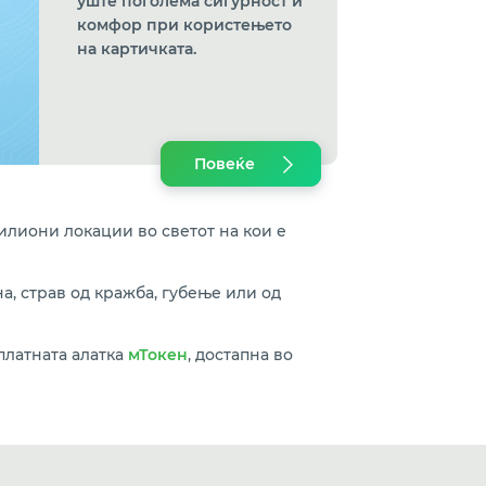
уште поголема сигурност и
комфор при користењето
на картичката.
Повеќе
милиони локации во светот на кои е
а, страв од кражба, губење или од
платната алатка
мТокен
, достапна во