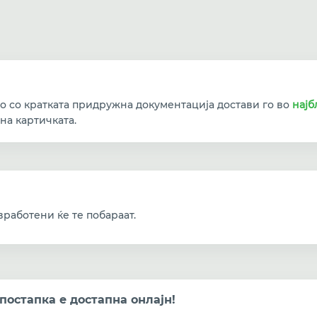
о со кратката придружна документација достави го во
најб
на картичката.
работени ќе те побараат.
остапка е достапна онлајн!