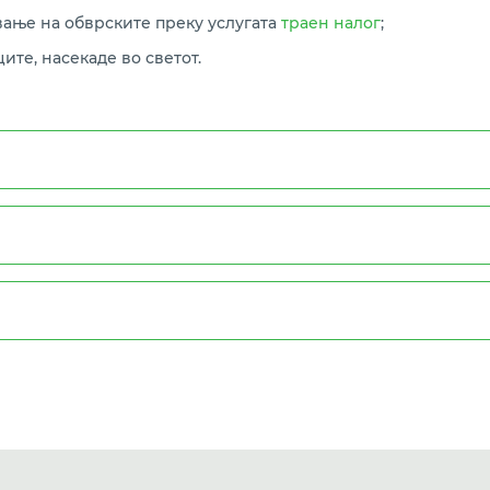
ање на обврските преку услугата
траен налог
;
те, насекаде во светот.