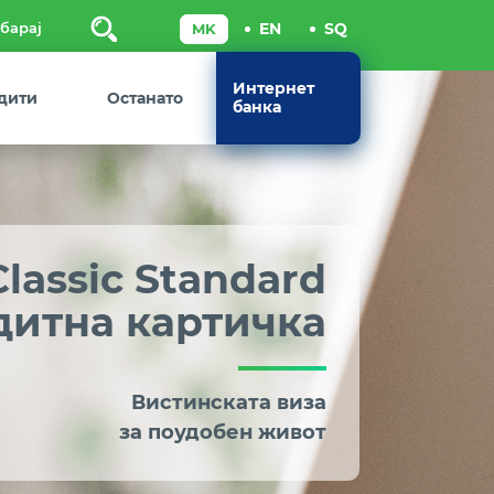
Пребарај
Интернет
дити
Останато
банка
Classic Standard
дитна картичка
Вистинската виза
за поудобен живот