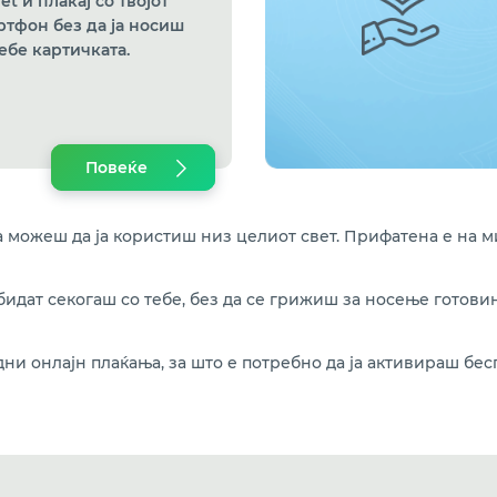
et и плаќај со твојот
ртфон без да ја носиш
себе картичката.
Повеќе
ка можеш да ја користиш низ целиот свет. Прифатена е на 
идат секогаш со тебе, без да се грижиш за носење готовин
и онлајн плаќања, за што е потребно да ја активираш бес