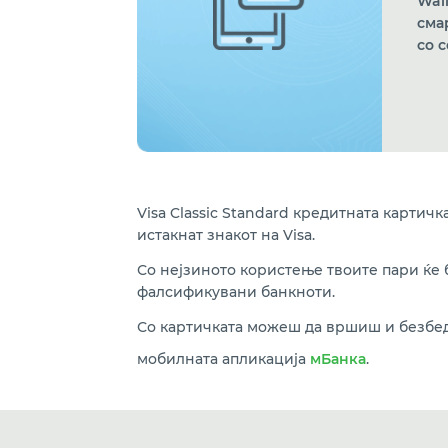
Wall
сма
со 
Visa Classic Standard кредитната картич
истакнат знакот на Visa.
Со нејзиното користење твоите пари ќе б
фалсификувани банкноти.
Со картичката можеш да вршиш и безбедн
мобилната апликација
мБанка
.