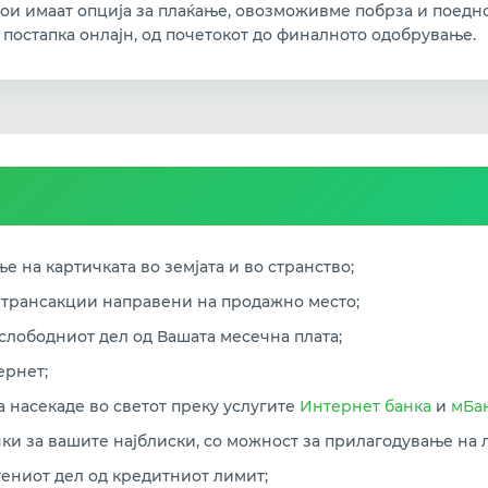
ои имаат опција за плаќање, овозможивме побрза и поедн
 постапка онлајн, од почетокот до финалното одобрување.
е на картичката во земјата и во странство;
 трансакции направени на продажно место;
слободниот дел од Вашата месечна плата;
ернет;
а насекаде во светот преку услугите
Интернет банка
и
мБа
и за вашите најблиски, со можност за прилагодување на л
тениот дел од кредитниот лимит;