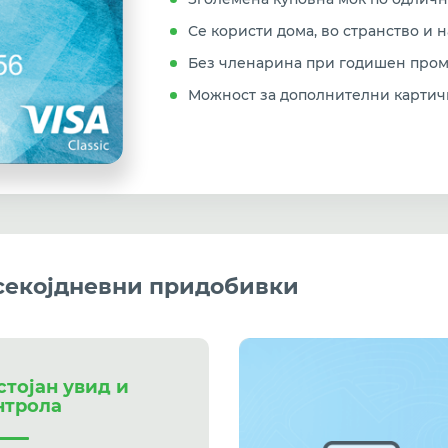
Се користи дома, во странство и 
Без членарина при годишен проме
Можност за дополнителни картичк
 секојдневни придобивки
стојан увид и
нтрола