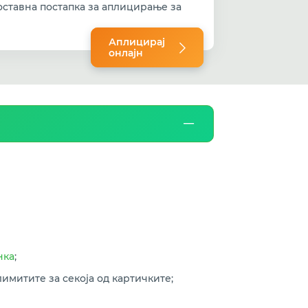
оставна постапка за аплицирање за
Аплицирај
онлајн
нка
;
имитите за секоја од картичките;