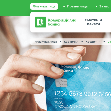
Физички лица
Правни лица
За нас
Комерцијална
Сметки и
банка
пакети
Физички лица
Картички
Кредитни
Vi