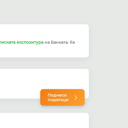
лиската експозитура
на Банката. Ќе
Поднеси
податоци