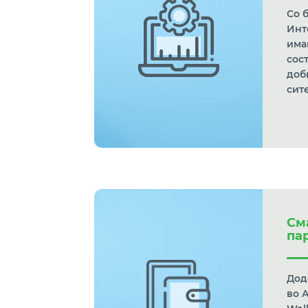
Со 
Инт
има
сост
доб
сит
См
па
Дод
во 