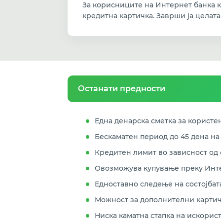
За корисниците на Интернет банка к
кредитна картичка. Заврши ја целата
Останати предности
Една денарска сметка за користењ
Бескаматен период до 45 дена на
Кредитен лимит во зависност од 
Овозможува купување преку Инт
Едноставно следење на состојбат
Можност за дополнителни картичк
Ниска каматна стапка на искорис