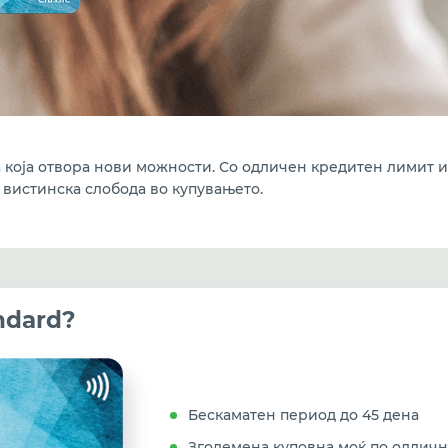
ка која отвoра нови можности. Со одличен кредитен лимит 
 вистинска слобода во купувањето.
ndard?
Бескаматен период до 45 дена
Зголемена куповна моќ по одличн