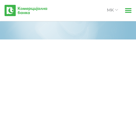
Комерцијална
банка