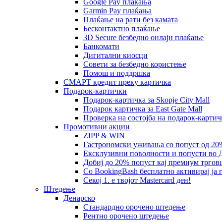
Google Pay плаќања
Garmin Pay плаќања
Плаќање на рати без камата
Бесконтактно плаќање
3D Secure безбедно онлајн плаќање
Банкомати
Дигитални киосци
Совети за безбедно користење
Помош и поддршка
СМАРТ кредит преку картичка
Подарок-картички
Подарок-картичка за Skopje City Mall
Подарок картичка за East Gate Mall
Проверка на состојба на подарок-картич
Промотивни акции
ZIPP & WIN
Гастрономски уживања со попуст од 20
Eксклузивни поволности и попусти во Д
Добиј до 20% попуст кај премиум трговц
Со BookingBash бесплатно активирај ј
Секој 1. е твојот Mastercard ден!
Штедење
Денарско
Стандардно орочено штедење
Рентно орочено штедење