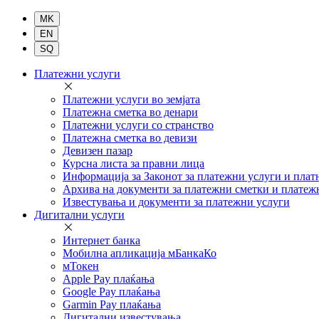
Комерцијална
Платежни услуги
банка
Платежни услуги во земјата
Платежна сметка во денари
Платежни услуги со странство
Платежна сметка во девизи
Девизен пазар
Курсна листа за правни лица
Информација за Законот за платежни услуги и плат
Архива на документи за платежни сметки и платеж
Известувања и документи за платежни услуги
Дигитални услуги
Интернет банка
Мобилна апликација мБанкаКо
мТокен
Apple Pay плаќања
Google Pay плаќања
Garmin Pay плаќања
Дигитални известувања