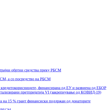
а трајни обртни средства преку РБСМ
РСМ, а со посредство на РБСМ
 кредитокорисниците, финансирана од ЕУ и развиена од ЕБОР
итализирани претпријатија VI (закрепнување од КОВИД-19)
а на 15 % грант финансиски поддржан од донаторите
о РБСМ