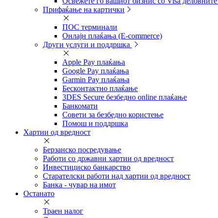
Освежете го вашиот бизнис со Visa деловните
Прифаќање на картички
ПОС терминали
Онлајн плаќања (Е-commerce)
Други услуги и поддршка
Apple Pay плаќања
Google Pay плаќања
Garmin Pay плаќања
Бесконтактно плаќање
3DES Secure безбедно online плаќање
Банкомати
Совети за безбедно користење
Помош и поддршка
Хартии од вредност
Берзанско посредување
Работи со државни хартии од вредност
Инвестициско банкарство
Старателски работи над хартии од вредност
Банка - чувар на имот
Останато
Траен налог