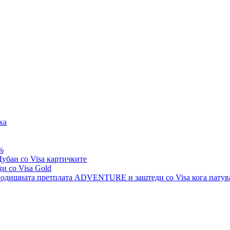
ка
%
убаи со Visa картичките
и со Visa Gold
а годишната претплата ADVENTURE и заштеди со Visa кога пату