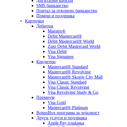
Дигитални киосци
SMS банкарство
Портал за отворeно банкарство
Помош и поддршка
Картички
Дебитни
Maestro®
Debit Mastercard®
Debit Mastercard® World
Zipp Debit Mastercard World
Visa Debit
Visa Signature
Кредитни
Mastercard® Standard
Mastercard® Revolving
Mastercard® Skopje City Mall
Visa Classic Standard
Visa Classic Revolving
Visa Revolving Study & Go
Премиум
Visa Gold
Mastercard® Platinum
BonusBox програма за лојалност
Други услуги и поддршка
Apple Pay плаќања