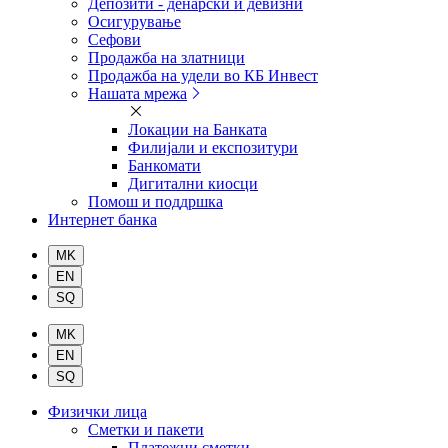
Депозити - денарски и девизни
Осигурување
Сефови
Продажба на златници
Продажба на удели во КБ Инвест
Нашата мрежа
Локации на Банката
Филијали и експозитури
Банкомати
Дигитални киосци
Помош и поддршка
Интернет банка
Физички лица
Сметки и пакети
Платежни сметки