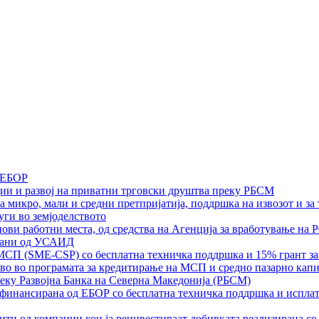
 ЕБОР
ии и развој на приватни трговски друштва преку РБСМ
а микро, мали и средни претпријатија, поддршка на извозот и з
уги во земјоделството
ви работни места, од средства на Агенција за вработување на 
ржани од УСАИД
МСП (SME-CSP) со бесплатна техничка поддршка и 15% грант за
во во програмата за кредитирање на МСП и средно пазарно кап
еку Развојна Банка на Северна Македонија (РБСМ)
финансирана од ЕБОР со бесплатна техничка поддршка и исплат
ити од компании кои ја реинвестираат добивката реализирана с