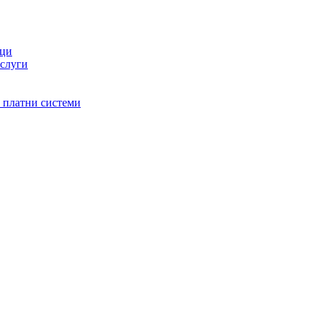
оци
услуги
и платни системи