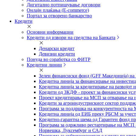
Дигитално потпишување договори
Онлајн плаќања (Е-commerce)
Портал за отворено банкарство
Кредити
Основни информации
Кредити од извори на средства на Банката
Денарски кредит
Девизни кредити
Понуда во соработка со ФИТР
Кредитни линии
Зелен финансиски фонд (GFF Македонија) на
Кредитна линија за финансирање на инвестиц
Кредитна линија за кредитирање на развојот н
Кредити од ЗКДФ - проект за финансиски усл
Проект кредитирање на МСП за отварање на но
Кредити за агроиндустрискиот сектор подд
Програма за поддршка на конкурентноста на 
Кредитна линија од ЕИБ преку РБСМ за учест
Кредитно-гарантна шема од Гарантен фонд пр
Програма за одржливо рестартирање на МСП 
Норвешка, Луксембург и САД
Програма за субвенционирање камата по кред