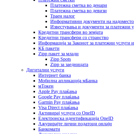
Платежна сметка во денари
Платежна сметка во девизи
Траен налог
Информативни документи на надомест
Известувања и документи за платежни 
Кредитни трансфери во земјата
Кредитни трансфери со странство
Информација за Законот за платежни услуги 
КБ пакети
Zipp пакет за млади
Zipp Spots
Zipp за заедницата
Дигитални услуги
Интернет банка
Мобилна апликација мБанка
мТокен
Apple Pay плаќања
Google Pay плаќања
Garmin Pay плаќања
Visa Direct плаќања
Активирај услуги со OneID
Електронска идентификација OneID
Ажурирајте лични податоци онлајн
Банкомати