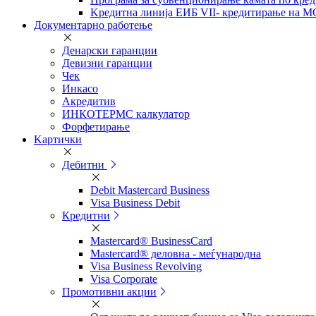
Kредитна линија ЕИБ VII- кредитирање на МС
Документарно работење
Денарски гаранции
Девизни гаранции
Чек
Инкасо
Акредитив
ИНКОТЕРМС калкулатор
Форфетирање
Kартички
Дебитни
Debit Mastercard Business
Visa Business Debit
Кредитни
Mastercard® BusinessCard
Mastercard® деловна - меѓународна
Visa Business Revolving
Visa Corporate
Промотивни акции