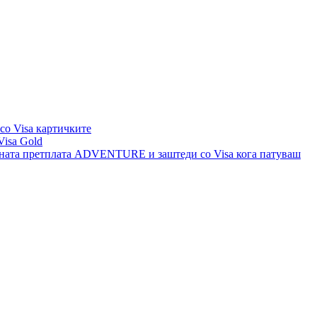
со Visa картичките
Visa Gold
шната претплата ADVENTURE и заштеди со Visa кога патуваш