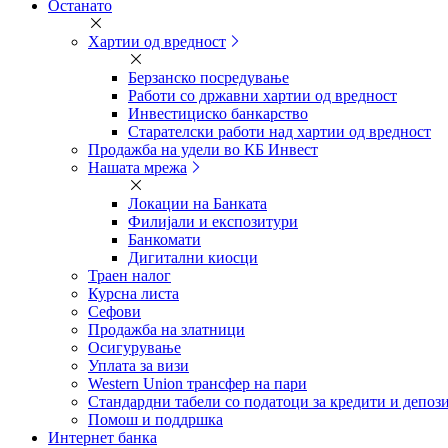
Останато
Хартии од вредност
Берзанско посредување
Работи со државни хартии од вредност
Инвестициско банкарство
Старателски работи над хартии од вредност
Продажба на удели во КБ Инвест
Нашата мрежа
Локации на Банката
Филијали и експозитури
Банкомати
Дигитални киосци
Траен налог
Курсна листа
Сефови
Продажба на златници
Осигурување
Уплата за визи
Western Union трансфер на пари
Стандардни табели со податоци за кредити и депоз
Помош и поддршка
Интернет банка