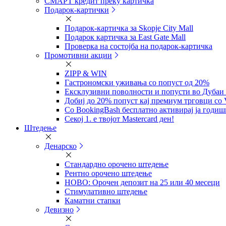
СМАРТ кредит преку картичка
Подарок-картички
Подарок-картичка за Skopje City Mall
Подарок картичка за East Gate Mall
Проверка на состојба на подарок-картичка
Промотивни акции
ZIPP & WIN
Гастрономски уживања со попуст од 20%
Eксклузивни поволности и попусти во Дубаи 
Добиј до 20% попуст кај премиум трговци со 
Со BookingBash бесплатно активирај ја годи
Секој 1. е твојот Mastercard ден!
Штедење
Денарско
Стандардно орочено штедење
Рентно орочено штедење
НОВО: Орочен депозит на 25 или 40 месеци
Стимулативно штедење
Каматни стапки
Девизно