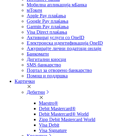
Мобилна апликација мБанка
мТокен
Apple Pay плаќања
Google Pay плаќања
Garmin Pay плаќања
Visa Direct плаќања
Активирај услуги со OneID
Електронска идентификација OneID
Ажурирајте лични податоци онлајн
Банкомати
Дигитални киосци
SMS банкарство
Портал за отворeно банкарство
Помош и поддршка
Картички
Дебитни
Maestro®
Debit Mastercard®
Debit Mastercard® World
Zipp Debit Mastercard World
Visa Debit
Visa Signature
Кредитни