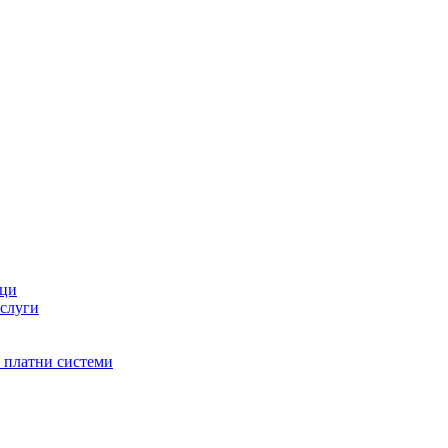
оци
услуги
и платни системи