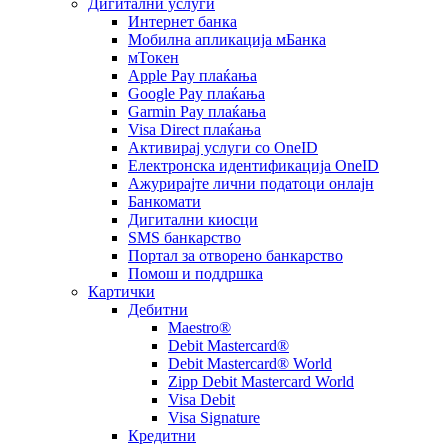
Дигитални услуги
Интернет банка
Мобилна апликација мБанка
мТокен
Apple Pay плаќања
Google Pay плаќања
Garmin Pay плаќања
Visa Direct плаќања
Активирај услуги со OneID
Електронска идентификација OneID
Ажурирајте лични податоци онлајн
Банкомати
Дигитални киосци
SMS банкарство
Портал за отворeно банкарство
Помош и поддршка
Картички
Дебитни
Maestro®
Debit Mastercard®
Debit Mastercard® World
Zipp Debit Mastercard World
Visa Debit
Visa Signature
Кредитни