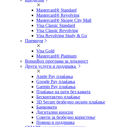
Mastercard® Standard
Mastercard® Revolving
Mastercard® Skopje City Mall
Visa Classic Standard
Visa Classic Revolving
Visa Revolving Study & Go
Премиум
Visa Gold
Mastercard® Platinum
BonusBox програма за лојалност
Други услуги и поддршка
Apple Pay плаќања
Google Pay плаќања
Garmin Pay плаќања
Плаќање на рати без камата
Бесконтактно плаќање
3D Secure безбедно онлајн плаќање
Банкомати
Дигитални киосци
Совети за безбедно користење
Помош и поддршка