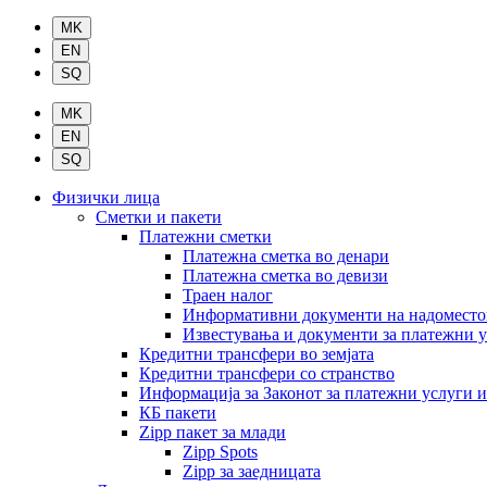
Физички лица
Сметки и пакети
Платежни сметки
Платежна сметка во денари
Платежна сметка во девизи
Траен налог
Информативни документи на надомест
Известувања и документи за платежни 
Кредитни трансфери во земјата
Кредитни трансфери со странство
Информација за Законот за платежни услуги 
КБ пакети
Zipp пакет за млади
Zipp Spots
Zipp за заедницата