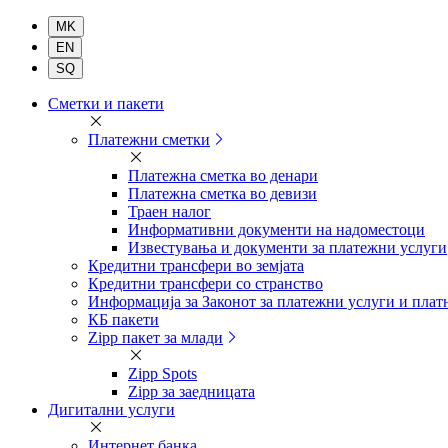
Комерцијална
Сметки и пакети
банка
Платежни сметки
Платежна сметка во денари
Платежна сметка во девизи
Траен налог
Информативни документи на надоместоци
Известувања и документи за платежни услуги
Кредитни трансфери во земјата
Кредитни трансфери со странство
Информација за Законот за платежни услуги и плат
КБ пакети
Zipp пакет за млади
Zipp Spots
Zipp за заедницата
Дигитални услуги
Интернет банка