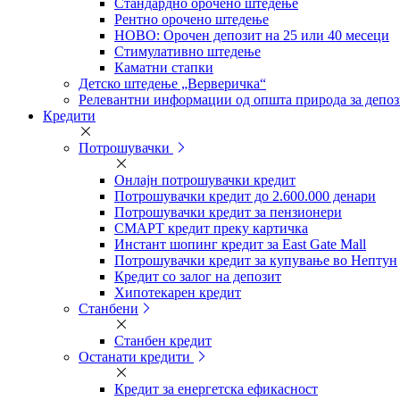
Стандардно орочено штедење
Рентно орочено штедење
НОВО: Орочен депозит на 25 или 40 месеци
Стимулативно штедење
Каматни стапки
Детско штедење „Верверичка“
Релевантни информации од општа природа за депо
Кредити
Потрошувачки
Онлајн потрошувачки кредит
Потрошувачки кредит до 2.600.000 денари
Потрошувачки кредит за пензионери
СМАРТ кредит преку картичка
Инстант шопинг кредит за East Gate Mall
Потрошувачки кредит за купување во Нептун
Кредит со залог на депозит
Хипотекарен кредит
Станбени
Станбен кредит
Останати кредити
Кредит за енергетска ефикасност