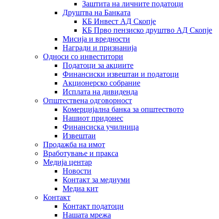
Заштита на личните податоци
Друштва на Банката
КБ Инвест АД Скопје
КБ Прво пензиско друштво АД Скопје
Мисија и вредности
Награди и признанија
Односи со инвеститори
Податоци за акциите
Финансиски извештаи и податоци
Акционерско собрание
Исплата на дивиденда
Општествена одговорност
Комерцијална банка за општеството
Нашиот придонес
Финансиска училница
Извештаи
Продажба на имот
Вработување и пракса
Медија центар
Новости
Контакт за медиуми
Медиа кит
Контакт
Контакт податоци
Нашата мрежа