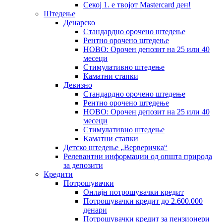
Секој 1. е твојот Mastercard ден!
Штедење
Денарско
Стандардно орочено штедење
Рентно орочено штедење
НОВО: Орочен депозит на 25 или 40
месеци
Стимулативно штедење
Каматни стапки
Девизно
Стандардно орочено штедење
Рентно орочено штедење
НОВО: Орочен депозит на 25 или 40
месеци
Стимулативно штедење
Каматни стапки
Детско штедење „Верверичка“
Релевантни информации од општа природа
за депозити
Кредити
Потрошувачки
Онлајн потрошувачки кредит
Потрошувачки кредит до 2.600.000
денари
Потрошувачки кредит за пензионери