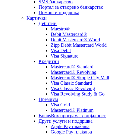
SMS банкарство
Портал за отворeно банкарство
Помош и поддршка
Картички
Дебитни
Maestro®
Debit Mastercard®
Debit Mastercard® World
Zipp Debit Mastercard World
Visa Debit
Visa Signature
Кредитни
Mastercard® Standard
Mastercard® Revolving
Mastercard® Skopje City Mall
Visa Classic Standard
Visa Classic Revolving
Visa Revolving Study & Go
Премиум
Visa Gold
Mastercard® Platinum
BonusBox програма за лојалност
Други услуги и поддршка
Apple Pay плаќања
Google Pay плаќања