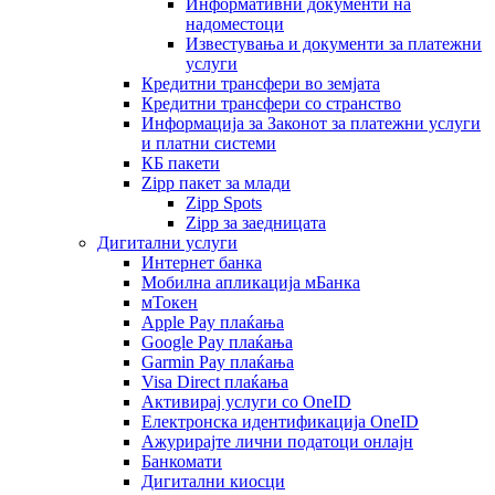
Информативни документи на
надоместоци
Известувања и документи за платежни
услуги
Кредитни трансфери во земјата
Кредитни трансфери со странство
Информација за Законот за платежни услуги
и платни системи
КБ пакети
Zipp пакет за млади
Zipp Spots
Zipp за заедницата
Дигитални услуги
Интернет банка
Мобилна апликација мБанка
мТокен
Apple Pay плаќања
Google Pay плаќања
Garmin Pay плаќања
Visa Direct плаќања
Активирај услуги со OneID
Електронска идентификација OneID
Ажурирајте лични податоци онлајн
Банкомати
Дигитални киосци