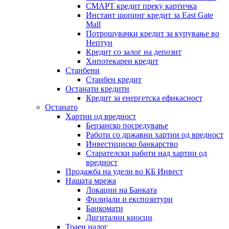
СМАРТ кредит преку картичка
Инстант шопинг кредит за East Gate
Mall
Потрошувачки кредит за купување во
Нептун
Кредит со залог на депозит
Хипотекарен кредит
Станбени
Станбен кредит
Останати кредити
Кредит за енергетска ефикасност
Останато
Хартии од вредност
Берзанско посредување
Работи со државни хартии од вредност
Инвестициско банкарство
Старателски работи над хартии од
вредност
Продажба на удели во КБ Инвест
Нашата мрежа
Локации на Банката
Филијали и експозитури
Банкомати
Дигитални киосци
Траен налог