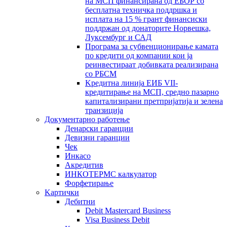
на МСП финансирана од ЕБОР со
бесплатна техничка поддршка и
исплата на 15 % грант финансиски
поддржан од донаторите Норвешка,
Луксембург и САД
Програма за субвенционирање камата
по кредити од компании кои ја
реинвестираат добивката реализирана
со РБСМ
Kредитна линија ЕИБ VII-
кредитирање на МСП, средно пазарно
капитализирани претпријатија и зелена
транзиција
Документарно работење
Денарски гаранции
Девизни гаранции
Чек
Инкасо
Акредитив
ИНКОТЕРМС калкулатор
Форфетирање
Kартички
Дебитни
Debit Mastercard Business
Visa Business Debit