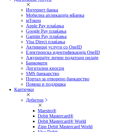
Интернет банка
Мобилна апликација мБанка
мТокен
Apple Pay плаќања
Google Pay плаќања
Garmin Pay плаќања
Visa Direct плаќања
Активирај услуги со OneID
Електронска идентификација OneID
Ажурирајте лични податоци онлајн
Банкомати
Дигитални киосци
SMS банкарство
Портал за отворeно банкарство
Помош и поддршка
Картички
Дебитни
Maestro®
Debit Mastercard®
Debit Mastercard® World
Zipp Debit Mastercard World
Visa Debit