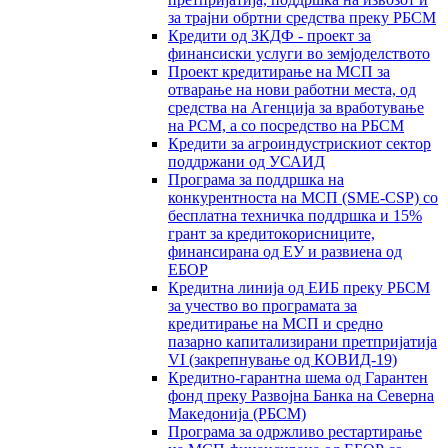
за трајни обртни средства преку РБСМ
Кредити од ЗКДФ - проект за
финансиски услуги во земјоделството
Проект кредитирање на МСП за
отварање на нови работни места, од
средства на Агенција за вработување
на РСМ, а со посредство на РБСМ
Кредити за агроиндустрискиот сектор
поддржани од УСАИД
Програма за поддршка на
конкурентноста на МСП (SME-CSP) со
бесплатна техничка поддршка и 15%
грант за кредитокорисниците,
финансирана од ЕУ и развиена од
ЕБОР
Кредитна линија од ЕИБ преку РБСМ
за учество во програмата за
кредитирање на МСП и средно
пазарно капитализирани претпријатија
VI (закрепнување од КОВИД-19)
Кредитно-гарантна шема од Гарантен
фонд преку Развојна Банка на Северна
Македонија (РБСМ)
Програма за одржливо рестартирање