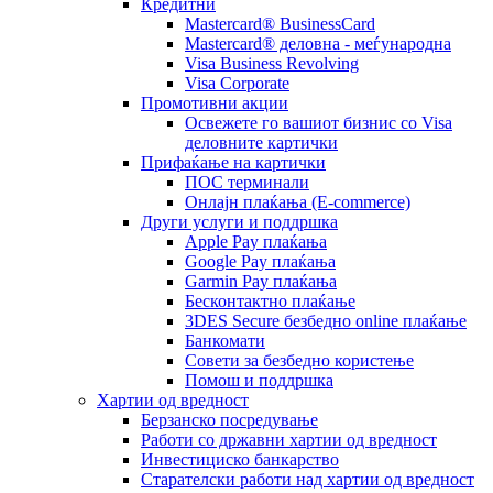
Кредитни
Mastercard® BusinessCard
Mastercard® деловна - меѓународна
Visa Business Revolving
Visa Corporate
Промотивни акции
Освежете го вашиот бизнис со Visa
деловните картички
Прифаќање на картички
ПОС терминали
Онлајн плаќања (Е-commerce)
Други услуги и поддршка
Apple Pay плаќања
Google Pay плаќања
Garmin Pay плаќања
Бесконтактно плаќање
3DES Secure безбедно online плаќање
Банкомати
Совети за безбедно користење
Помош и поддршка
Хартии од вредност
Берзанско посредување
Работи со државни хартии од вредност
Инвестициско банкарство
Старателски работи над хартии од вредност