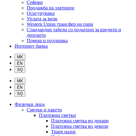
Сефови
Продажба на златници
Осигурување
Уплата за визи
Western Union трансфер на пари
Стандардни табели со податоци за кредити и
депозити
Помош и поддршка
Интернет банка
Физички лица
Сметки и пакети
Платежни сметки
Платежна сметка во денари
Платежна сметка во девизи
Траен налог