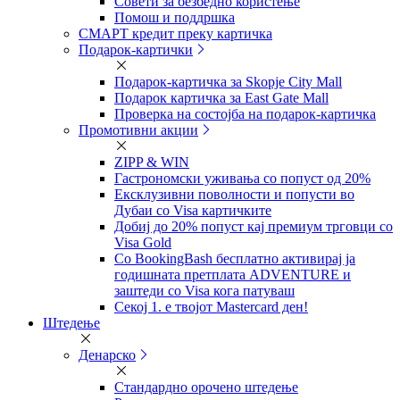
Совети за безбедно користење
Помош и поддршка
СМАРТ кредит преку картичка
Подарок-картички
Подарок-картичка за Skopje City Mall
Подарок картичка за East Gate Mall
Проверка на состојба на подарок-картичка
Промотивни акции
ZIPP & WIN
Гастрономски уживања со попуст од 20%
Eксклузивни поволности и попусти во
Дубаи со Visa картичките
Добиј до 20% попуст кај премиум трговци со
Visa Gold
Со BookingBash бесплатно активирај ја
годишната претплата ADVENTURE и
заштеди со Visa кога патуваш
Секој 1. е твојот Mastercard ден!
Штедење
Денарско
Стандардно орочено штедење