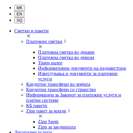
Комерцијална
Сметки и пакети
банка
Платежни сметки
Платежна сметка во денари
Платежна сметка во девизи
Траен налог
Информативни документи на надоместоци
Известувања и документи за платежни
услуги
Кредитни трансфери во земјата
Кредитни трансфери со странство
Информација за Законот за платежни услуги и
платни системи
КБ пакети
Zipp пакет за млади
Zipp Spots
Zipp за заедницата
Дигитални услуги