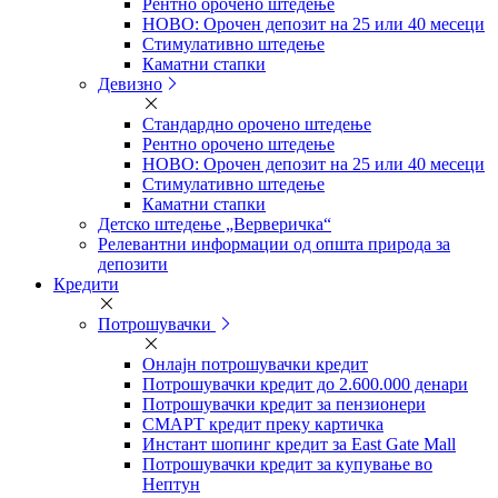
Рентно орочено штедење
НОВО: Орочен депозит на 25 или 40 месеци
Стимулативно штедење
Каматни стапки
Девизно
Стандардно орочено штедење
Рентно орочено штедење
НОВО: Орочен депозит на 25 или 40 месеци
Стимулативно штедење
Каматни стапки
Детско штедење „Верверичка“
Релевантни информации од општа природа за
депозити
Кредити
Потрошувачки
Онлајн потрошувачки кредит
Потрошувачки кредит до 2.600.000 денари
Потрошувачки кредит за пензионери
СМАРТ кредит преку картичка
Инстант шопинг кредит за East Gate Mall
Потрошувачки кредит за купување во
Нептун