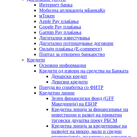
Интернет банка
Мобилна апликација мБанкаКо
мТокен
Apple Pay плаќања
Google Pay плаќања
Garmin Pay плаќања
Дигитални известувања
Дигитално потпишување договори
Онлајн плаќања (Е-commerce)
Портал за отворено банкарство
Кредити
Основни информации
Кредити од извори на средства на Банката
Денарски кредит
Девизни кредити
Понуда во соработка со ФИТР
Кредитни линии
Зелен финансиски фонд (GFF
Македонија) на ЕБОР
Кредитна линија за финансирање на
инвестиции и развој на приватни
трговски друштва преку РБСМ
Кредитна линија за кредитирање на
развојот на микро, мали и средни
претпријатија, поддршка на извозот и