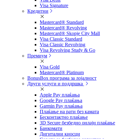
Visa Signature
Кредитни
Mastercard® Standard
Mastercard® Revolving
Mastercard® Skopje City Mall
Visa Classic Standard
Visa Classic Revolving
Visa Revolving Study & Go
Премиум
Visa Gold
Mastercard® Platinum
BonusBox програма за лојалност
Други услуги и поддршка
Apple Pay плаќања
Google Pay плаќања
Garmin Pay плаќања
Плаќање на рати без камата
Бесконтактно плаќање
3D Secure безбедно онлајн плаќање
Банкомати
Дигитални киосци