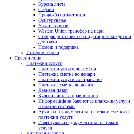
Курсна листа
Сефови
Продажба на златници
Осигурување
Уплата за визи
Western Union трансфер на пари
Стандардни табели со податоци за кредити и
депозити
Помош и поддршка
Интернет банка
Правни лица
Платежни услуги
Платежни услуги во земјата
Платежна сметка во денари
Платежни услуги со странство
Платежна сметка во девизи
Девизен пазар
Курсна листа за правни лица
Информација за Законот за платежни услуги
и платни системи
Архива на документи за платежни сметки и
платежни услуги
Известувања и документи за платежни
услуги
Дигитални услуги