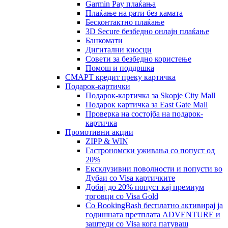
Garmin Pay плаќања
Плаќање на рати без камата
Бесконтактно плаќање
3D Secure безбедно онлајн плаќање
Банкомати
Дигитални киосци
Совети за безбедно користење
Помош и поддршка
СМАРТ кредит преку картичка
Подарок-картички
Подарок-картичка за Skopje City Mall
Подарок картичка за East Gate Mall
Проверка на состојба на подарок-
картичка
Промотивни акции
ZIPP & WIN
Гастрономски уживања со попуст од
20%
Eксклузивни поволности и попусти во
Дубаи со Visa картичките
Добиј до 20% попуст кај премиум
трговци со Visa Gold
Со BookingBash бесплатно активирај ја
годишната претплата ADVENTURE и
заштеди со Visa кога патуваш