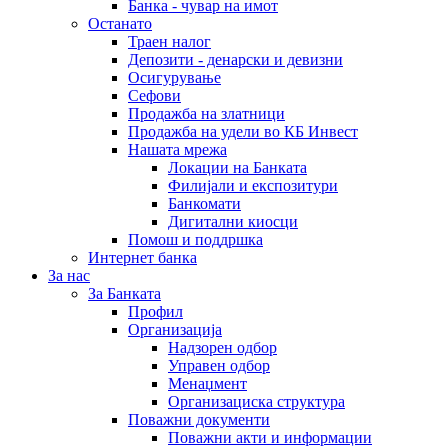
Банка - чувар на имот
Останато
Траен налог
Депозити - денарски и девизни
Осигурување
Сефови
Продажба на златници
Продажба на удели во КБ Инвест
Нашата мрежа
Локации на Банката
Филијали и експозитури
Банкомати
Дигитални киосци
Помош и поддршка
Интернет банка
За нас
За Банката
Профил
Организација
Надзорен одбор
Управен одбор
Менаџмент
Организациска структура
Поважни документи
Поважни акти и информации