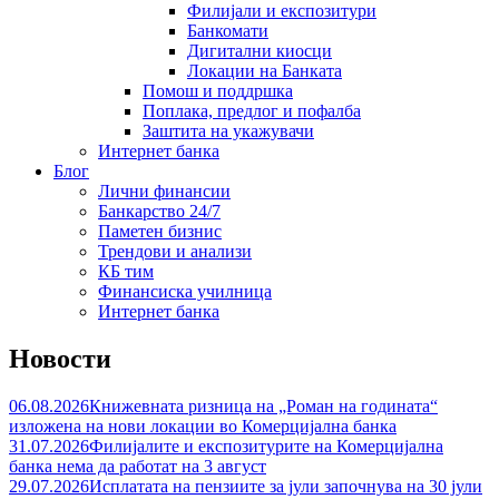
Филијали и експозитури
Банкомати
Дигитални киосци
Локации на Банката
Помош и поддршка
Поплака, предлог и пофалба
Заштита на укажувачи
Интернет банка
Блог
Лични финансии
Банкарство 24/7
Паметен бизнис
Трендови и анализи
КБ тим
Финансиска училница
Интернет банка
Новости
06.08.2026
Книжевната ризница на „Роман на годината“
изложена на нови локации во Комерцијална банка
31.07.2026
Филијалите и експозитурите на Комерцијална
банка нема да работат на 3 август
29.07.2026
Исплатата на пензиите за јули започнува на 30 јули