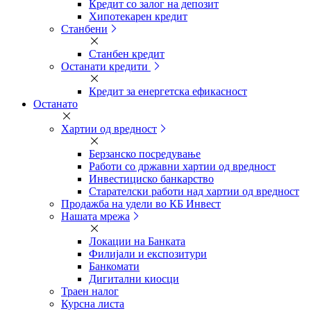
Кредит со залог на депозит
Хипотекарен кредит
Станбени
Станбен кредит
Останати кредити
Кредит за енергетска ефикасност
Останато
Хартии од вредност
Берзанско посредување
Работи со државни хартии од вредност
Инвестициско банкарство
Старателски работи над хартии од вредност
Продажба на удели во КБ Инвест
Нашата мрежа
Локации на Банката
Филијали и експозитури
Банкомати
Дигитални киосци
Траен налог
Курсна листа