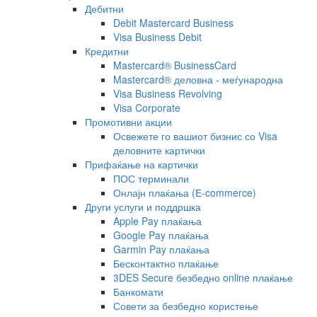
Дебитни
Debit Mastercard Business
Visa Business Debit
Кредитни
Mastercard® BusinessCard
Mastercard® деловна - меѓународна
Visa Business Revolving
Visa Corporate
Промотивни акции
Освежете го вашиот бизнис со Visa
деловните картички
Прифаќање на картички
ПОС терминали
Онлајн плаќања (Е-commerce)
Други услуги и поддршка
Apple Pay плаќања
Google Pay плаќања
Garmin Pay плаќања
Бесконтактно плаќање
3DES Secure безбедно online плаќање
Банкомати
Совети за безбедно користење