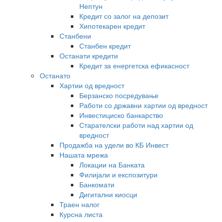
Нептун
Кредит со залог на депозит
Хипотекарен кредит
Станбени
Станбен кредит
Останати кредити
Кредит за енергетска ефикасност
Останато
Хартии од вредност
Берзанско посредување
Работи со државни хартии од вредност
Инвестициско банкарство
Старателски работи над хартии од
вредност
Продажба на удели во КБ Инвест
Нашата мрежа
Локации на Банката
Филијали и експозитури
Банкомати
Дигитални киосци
Траен налог
Курсна листа