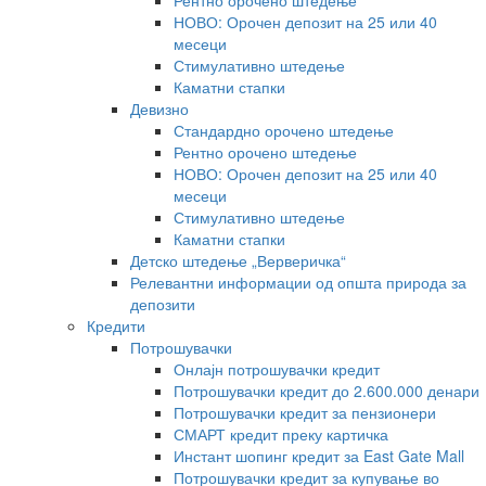
Рентно орочено штедење
НОВО: Орочен депозит на 25 или 40
месеци
Стимулативно штедење
Каматни стапки
Девизно
Стандардно орочено штедење
Рентно орочено штедење
НОВО: Орочен депозит на 25 или 40
месеци
Стимулативно штедење
Каматни стапки
Детско штедење „Верверичка“
Релевантни информации од општа природа за
депозити
Кредити
Потрошувачки
Онлајн потрошувачки кредит
Потрошувачки кредит до 2.600.000 денари
Потрошувачки кредит за пензионери
СМАРТ кредит преку картичка
Инстант шопинг кредит за East Gate Mall
Потрошувачки кредит за купување во