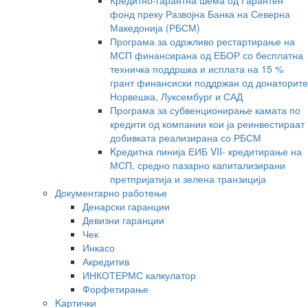
Кредитно-гарантна шема од Гарантен
фонд преку Развојна Банка на Северна
Македонија (РБСМ)
Програма за одржливо рестартирање на
МСП финансирана од ЕБОР со бесплатна
техничка поддршка и исплата на 15 %
грант финансиски поддржан од донаторите
Норвешка, Луксембург и САД
Програма за субвенционирање камата по
кредити од компании кои ја реинвестираат
добивката реализирана со РБСМ
Kредитна линија ЕИБ VII- кредитирање на
МСП, средно пазарно капитализирани
претпријатија и зелена транзиција
Документарно работење
Денарски гаранции
Девизни гаранции
Чек
Инкасо
Акредитив
ИНКОТЕРМС калкулатор
Форфетирање
Kартички