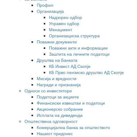
Профил
Организација
Надзорен одбор
Управен одбор
Менаџмент
Организациска структура
Поважни документи
Поважни акти и информации
Заштита на личните податоци
Друштва на Банката
КБ Инвест АД Скопје
КБ Прво пензиско друштво АД Скопје
Мисија и вредности
Награди и признанија
Односи со инвеститори
Податоци за акциите
Финансиски извештаи и податоци
Акционерско собрание
Исплата на дивиденда
Општествена одговорност
Комерцијална банка за општеството
Нашиот придонес