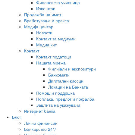
Финансиска училница
Извештаи
Продажба на имот
Вработување и пракса
Медија центар
Новости
Контакт за медиуми
Медиа кит
Контакт
Контакт податоци
Нашата мрежа
Филијали и експозитури
Банкомати
Дигитални киосци
Локации на Банката
Помош и поддршка
Поплака, предлог и пофалба
Заштита на укажувачи
Интернет банка
Блог
Лични финансии
Банкарство 24/7