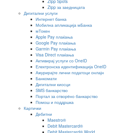
Zipp Spots
Zipp за заедницата
Дигитални услуги
Интернет банка
Мобилна апликација мБанка
мТокен
Apple Pay плаќања
Google Pay плаќања
Garmin Pay плаќања
Visa Direct плаќања
Активирај услуги со OneID
Електронска идентификација OneID
Ажурирајте лични податоци онлајн
Банкомати
Дигитални киосци
SMS банкарство
Портал за отворeно банкарство
Помош и поддршка
Картички
Дебитни
Maestro®
Debit Mastercard®
Debit Mastercard® World