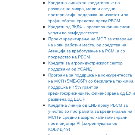
Кредитна линија за кредитирање на
развојот на микро, мали и средни
претпријатија, поддршка на извозот и за
трајни обртни средства преку РБСМ
Кредити од ЗКДФ - проект за финансиски
услуги во земјоделството
Проект кредитирање на МСП за отварање
на нови работни места, од средства на
Агенција за вработување на РСМ, а со
посредство на РБСМ
Кредити за агроиндустрискиот сектор
поддржани од УСАИД
Програма за поддршка на конкурентноста
на МСП (SME-CSP) со бесплатна техничка
поддршка и 15% грант за
кредитокорисниците, финансирана од ЕУ и
развиена од ЕБОР
Кредитна линија од ЕИБ преку РБСМ за
учество во програмата за кредитирање на
МСП и средно пазарно капитализирани
претпријатија VI (закрепнување од
КОВИД-19)