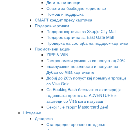
Дигитални киосци
Совети за безбедно користење
Помош и поддршка
СМАРТ кредит преку картичка
Подарок-картички
Подарок-картичка за Skopje City Mall
Подарок картичка за East Gate Mall
Проверка на состојба на подарок-картичка
Промотивни акции
ZIPP & WIN
Гастрономски уживања со попуст од 20%
Eксклузивни поволности и попусти во
Дубаи со Visa картичките
Добиј до 20% попуст кај премиум трговци
со Visa Gold
Со BookingBash бесплатно активирај ја
годишната претплата ADVENTURE и
заштеди со Visa кога патуваш
Секој 1. е твојот Mastercard ден!
Штедење
Денарско
Стандардно орочено штедење