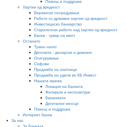
Помош и поддршка
Хартии од вредност
Берзанско посредување
Работи со државни хартии од вредност
Инвестициско банкарство
Старателски работи над хартии од вредност
Банка - чувар на имот
Останато
Траен налог
Депозити - денарски и девизни
Осигурување
Сефови
Продажба на златници
Продажба на удели во КБ Инвест
Нашата мрежа
Локации на Банката
Филијали и експозитури
Банкомати
Дигитални киосци
Помош и поддршка
Интернет банка
За нас
За Банката