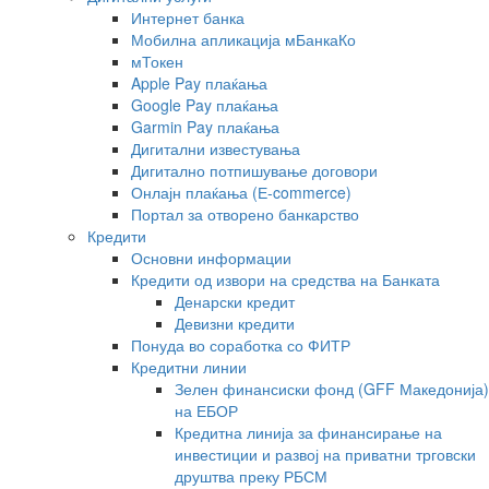
Интернет банка
Мобилна апликација мБанкаКо
мТокен
Apple Pay плаќања
Google Pay плаќања
Garmin Pay плаќања
Дигитални известувања
Дигитално потпишување договори
Онлајн плаќања (Е-commerce)
Портал за отворено банкарство
Кредити
Основни информации
Кредити од извори на средства на Банката
Денарски кредит
Девизни кредити
Понуда во соработка со ФИТР
Кредитни линии
Зелен финансиски фонд (GFF Македонија)
на ЕБОР
Кредитна линија за финансирање на
инвестиции и развој на приватни трговски
друштва преку РБСМ