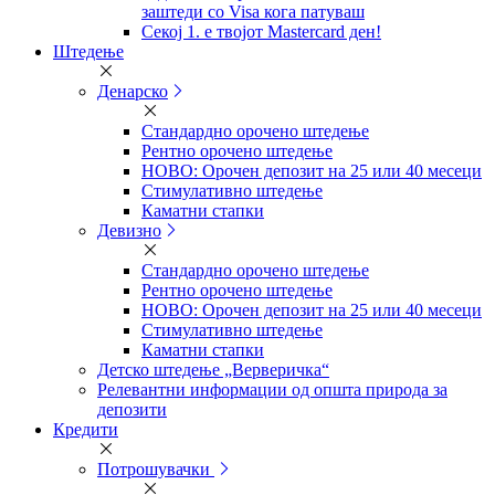
заштеди со Visa кога патуваш
Секој 1. е твојот Mastercard ден!
Штедење
Денарско
Стандардно орочено штедење
Рентно орочено штедење
НОВО: Орочен депозит на 25 или 40 месеци
Стимулативно штедење
Каматни стапки
Девизно
Стандардно орочено штедење
Рентно орочено штедење
НОВО: Орочен депозит на 25 или 40 месеци
Стимулативно штедење
Каматни стапки
Детско штедење „Верверичка“
Релевантни информации од општа природа за
депозити
Кредити
Потрошувачки