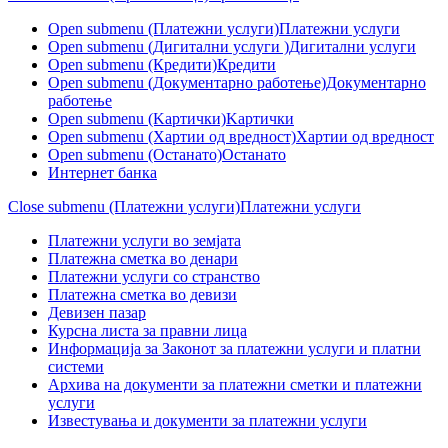
Open submenu (Платежни услуги)
Платежни услуги
Open submenu (Дигитални услуги )
Дигитални услуги
Open submenu (Кредити)
Кредити
Open submenu (Документарно работење)
Документарно
работење
Open submenu (Kартички)
Kартички
Open submenu (Хартии од вредност)
Хартии од вредност
Open submenu (Останато)
Останато
Интернет банка
Close submenu (Платежни услуги)
Платежни услуги
Платежни услуги во земјата
Платежна сметка во денари
Платежни услуги со странство
Платежна сметка во девизи
Девизен пазар
Курсна листа за правни лица
Информација за Законот за платежни услуги и платни
системи
Архива на документи за платежни сметки и платежни
услуги
Известувања и документи за платежни услуги