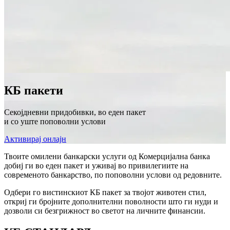
КБ пакети
Секојдневни придобивки, во еден пакет
и со уште поповолни услови
Активирај онлајн
Твоите омилени банкарски услуги од Комерцијална банка
добиј ги во еден пакет и уживај во привилегиите на
современото банкарство, по поповолни услови од редовните.
Одбери го вистинскиот КБ пакет за твојот животен стил,
откриј ги бројните дополнителни поволности што ги нуди и
дозволи си безгрижност во светот на личните финансии.