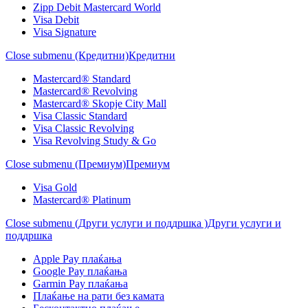
Zipp Debit Mastercard World
Visa Debit
Visa Signature
Close submenu (Кредитни)
Кредитни
Mastercard® Standard
Mastercard® Revolving
Mastercard® Skopje City Mall
Visa Classic Standard
Visa Classic Revolving
Visa Revolving Study & Go
Close submenu (Премиум)
Премиум
Visa Gold
Mastercard® Platinum
Close submenu (Други услуги и поддршка )
Други услуги и
поддршка
Apple Pay плаќања
Google Pay плаќања
Garmin Pay плаќања
Плаќање на рати без камата