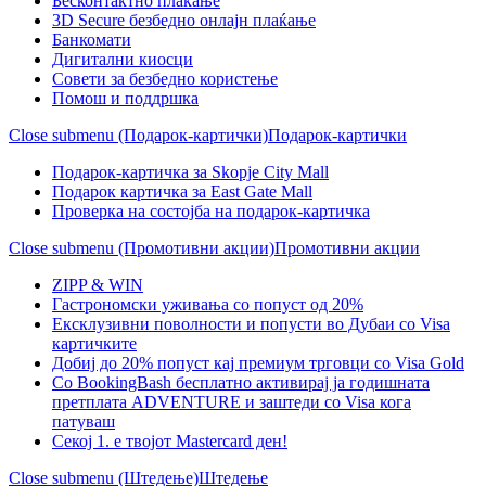
Бесконтактно плаќање
3D Secure безбедно онлајн плаќање
Банкомати
Дигитални киосци
Совети за безбедно користење
Помош и поддршка
Close submenu (Подарок-картички)
Подарок-картички
Подарок-картичка за Skopje City Mall
Подарок картичка за East Gate Mall
Проверка на состојба на подарок-картичка
Close submenu (Промотивни акции)
Промотивни акции
ZIPP & WIN
Гастрономски уживања со попуст од 20%
Eксклузивни поволности и попусти во Дубаи со Visa
картичките
Добиј до 20% попуст кај премиум трговци со Visa Gold
Со BookingBash бесплатно активирај ја годишната
претплата ADVENTURE и заштеди со Visa кога
патуваш
Секој 1. е твојот Mastercard ден!
Close submenu (Штедење)
Штедење