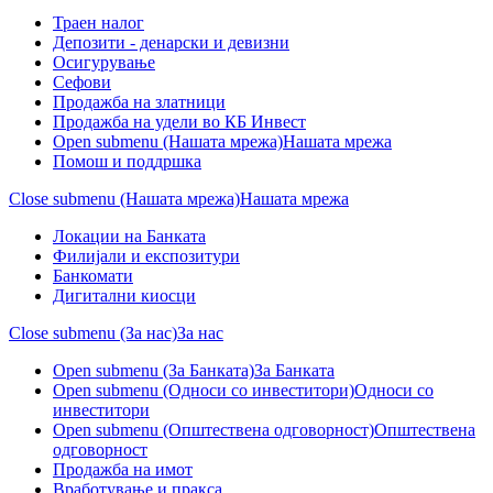
Траен налог
Депозити - денарски и девизни
Осигурување
Сефови
Продажба на златници
Продажба на удели во КБ Инвест
Open submenu (Нашата мрежа)
Нашата мрежа
Помош и поддршка
Close submenu (Нашата мрежа)
Нашата мрежа
Локации на Банката
Филијали и експозитури
Банкомати
Дигитални киосци
Close submenu (За нас)
За нас
Open submenu (За Банката)
За Банката
Open submenu (Односи со инвеститори)
Односи со
инвеститори
Open submenu (Општествена одговорност)
Општествена
одговорност
Продажба на имот
Вработување и пракса