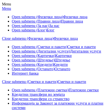
Menu
Menu
Open submenu (Физички лица)
Физички лица
Open submenu (Правни лица)
Правни лица
Open submenu (За нас)
За нас
Open submenu (Блог)
Блог
Close submenu (Физички лица)
Физички лица
Open submenu (Сметки и пакети)
Сметки и пакети
Open submenu (Дигитални услуги)
Дигитални услуги
Open submenu (Картички)
Картички
Open submenu (Штедење)
Штедење
Open submenu (Кредити)
Кредити
Open submenu (Останато)
Останато
Интернет банка
Close submenu (Сметки и пакети)
Сметки и пакети
Open submenu (Платежни сметки)
Платежни сметки
Кредитни трансфери во земјата
Кредитни трансфери со странство
Информација за Законот за платежни услуги и платни
системи