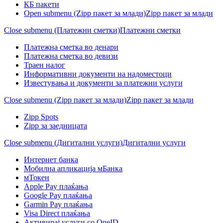
КБ пакети
Open submenu (Zipp пакет за млади)
Zipp пакет за млади
Close submenu (Платежни сметки)
Платежни сметки
Платежна сметка во денари
Платежна сметка во девизи
Траен налог
Информативни документи на надоместоци
Известувања и документи за платежни услуги
Close submenu (Zipp пакет за млади)
Zipp пакет за млади
Zipp Spots
Zipp за заедницата
Close submenu (Дигитални услуги)
Дигитални услуги
Интернет банка
Мобилна апликација мБанка
мТокен
Apple Pay плаќања
Google Pay плаќања
Garmin Pay плаќања
Visa Direct плаќања
Активирај услуги со OneID