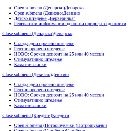
Open submenu (Денарско)
Денарско
Open submenu (Девизно)
Девизно
Детско штедење „Верверичка“
Релевантни информации од општа природа за депозити
Close submenu (Денарско)
Денарско
Стандардно орочено штедење
Рентно орочено штедење
НОВО: Орочен депозит на 25 или 40 месеци
Стимулативно штедење
Каматни стапки
Close submenu (Девизно)
Девизно
Стандардно орочено штедење
Рентно орочено штедење
НОВО: Орочен депозит на 25 или 40 месеци
Стимулативно штедење
Каматни стапки
Close submenu (Кредити)
Кредити
Open submenu (Потрошувачки )
Потрошувачки
Open submenu (Станбени)
Станбени