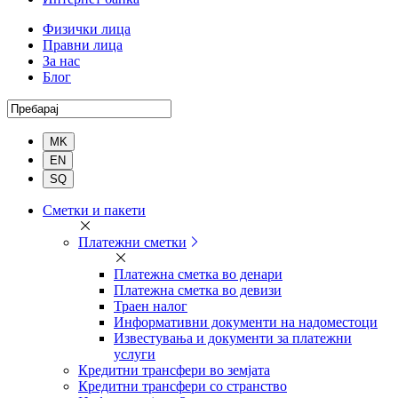
Физички лица
Правни лица
За нас
Блог
Пребарај
Комерцијална
Сметки и пакети
банка
Платежни сметки
Платежна сметка во денари
Платежна сметка во девизи
Траен налог
Информативни документи на надоместоци
Известувања и документи за платежни
услуги
Кредитни трансфери во земјата
Кредитни трансфери со странство