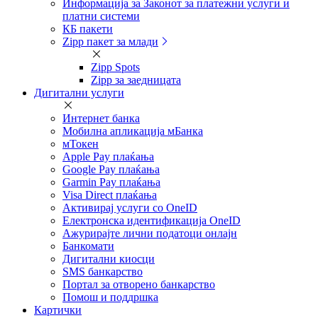
Информација за Законот за платежни услуги и
платни системи
КБ пакети
Zipp пакет за млади
Zipp Spots
Zipp за заедницата
Дигитални услуги
Интернет банка
Мобилна апликација мБанка
мТокен
Apple Pay плаќања
Google Pay плаќања
Garmin Pay плаќања
Visa Direct плаќања
Активирај услуги со OneID
Електронска идентификација OneID
Ажурирајте лични податоци онлајн
Банкомати
Дигитални киосци
SMS банкарство
Портал за отворeно банкарство
Помош и поддршка
Картички