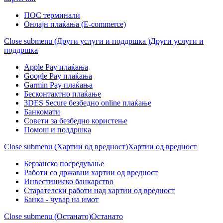
ПОС терминали
Онлајн плаќања (Е-commerce)
Close submenu (Други услуги и поддршка )
Други услуги и
поддршка
Apple Pay плаќања
Google Pay плаќања
Garmin Pay плаќања
Бесконтактно плаќање
3DES Secure безбедно online плаќање
Банкомати
Совети за безбедно користење
Помош и поддршка
Close submenu (Хартии од вредност)
Хартии од вредност
Берзанско посредување
Работи со државни хартии од вредност
Инвестициско банкарство
Старателски работи над хартии од вредност
Банка - чувар на имот
Close submenu (Останато)
Останато