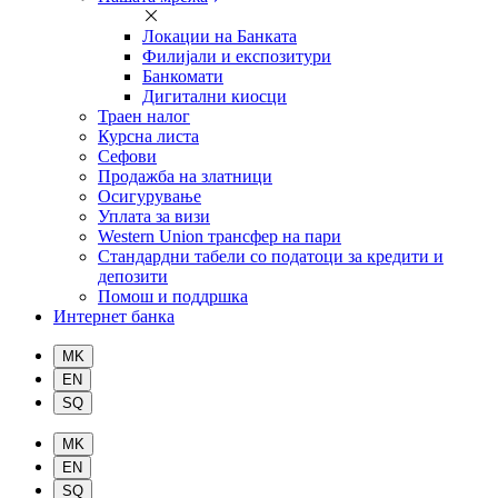
Локации на Банката
Филијали и експозитури
Банкомати
Дигитални киосци
Траен налог
Курсна листа
Сефови
Продажба на златници
Осигурување
Уплата за визи
Western Union трансфер на пари
Стандардни табели со податоци за кредити и
депозити
Помош и поддршка
Интернет банка