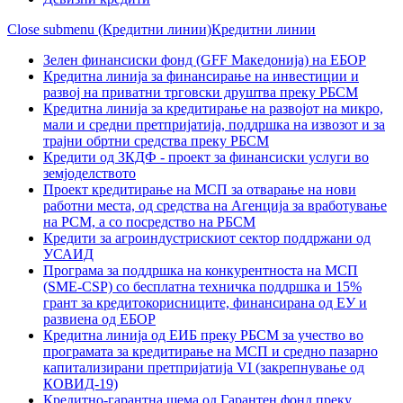
Close submenu (Кредитни линии)
Кредитни линии
Зелен финансиски фонд (GFF Македонија) на ЕБОР
Кредитна линија за финансирање на инвестиции и
развој на приватни трговски друштва преку РБСМ
Кредитна линија за кредитирање на развојот на микро,
мали и средни претпријатија, поддршка на извозот и за
трајни обртни средства преку РБСМ
Кредити од ЗКДФ - проект за финансиски услуги во
земјоделството
Проект кредитирање на МСП за отварање на нови
работни места, од средства на Агенција за вработување
на РСМ, а со посредство на РБСМ
Кредити за агроиндустрискиот сектор поддржани од
УСАИД
Програма за поддршка на конкурентноста на МСП
(SME-CSP) со бесплатна техничка поддршка и 15%
грант за кредитокорисниците, финансирана од ЕУ и
развиена од ЕБОР
Кредитна линија од ЕИБ преку РБСМ за учество во
програмата за кредитирање на МСП и средно пазарно
капитализирани претпријатија VI (закрепнување од
КОВИД-19)
Кредитно-гарантна шема од Гарантен фонд преку