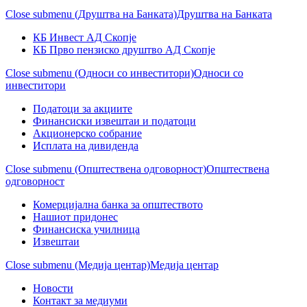
Close submenu (Друштва на Банката)
Друштва на Банката
КБ Инвест АД Скопје
КБ Прво пензиско друштво АД Скопје
Close submenu (Односи со инвеститори)
Односи со
инвеститори
Податоци за акциите
Финансиски извештаи и податоци
Акционерско собрание
Исплата на дивиденда
Close submenu (Општествена одговорност)
Општествена
одговорност
Комерцијална банка за општеството
Нашиот придонес
Финансиска училница
Извештаи
Close submenu (Медија центар)
Медија центар
Новости
Контакт за медиуми