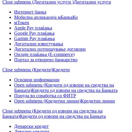
Close submenu (Дигитални услуги )
Дигитални услуги
Интернет банка
Мобилна апликација мБанкаКо
мТокен
Apple Pay плаќања
Google Pay плаќања
Garmin Pay плаќања
Дигитални известувања
Дигитално потпишување договори
Онлајн плаќања (Е-commerce)
Портал за отворено банкарство
Close submenu (Кредити)
Кредити
Основни информации
Open submenu (Кредити од извори на средства на
Банката)
Кредити од извори на средства на Банката
Понуда во соработка со ФИТР
Open submenu (Кредитни линии)
Кредитни линии
Close submenu (Кредити од извори на средства на
Банката)
Кредити од извори на средства на Банката
Денарски кредит
Девизни кредити