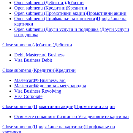
Open submenu (Дебитни )
Дебитни
Open submenu (Кредитни)
Кредитни
Open submenu (Промотивни акции)
Промотивни акции
Open submenu (Прифаќање на картички)
Прифаќање на
картички
Open submenu (Други услуги и поддршка )
Други услуги
и поддршка
Close submenu (Дебитни )
Дебитни
Debit Mastercard Business
Visa Business Debit
Close submenu (Кредитни)
Кредитни
Mastercard® BusinessCard
Mastercard® деловна - меѓународна
Visa Business Revolving
Visa Corporate
Close submenu (Промотивни акции)
Промотивни акции
Освежете го вашиот бизнис со Visa деловните картички
Close submenu (Прифаќање на картички)
Прифаќање на
картички