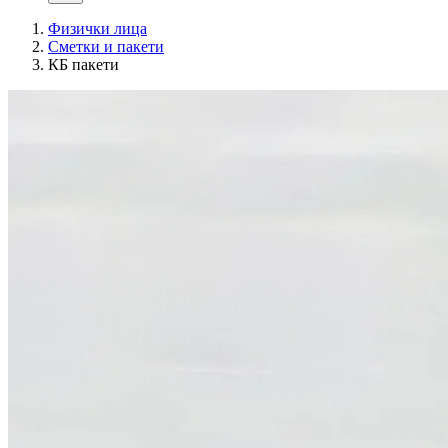
Физички лица
Сметки и пакети
КБ пакети