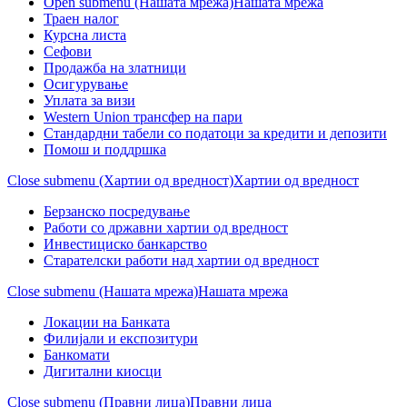
Open submenu (Нашата мрежа)
Нашата мрежа
Траен налог
Курсна листа
Сефови
Продажба на златници
Осигурување
Уплата за визи
Western Union трансфер на пари
Стандардни табели со податоци за кредити и депозити
Помош и поддршка
Close submenu (Хартии од вредност)
Хартии од вредност
Берзанско посредување
Работи со државни хартии од вредност
Инвестициско банкарство
Старателски работи над хартии од вредност
Close submenu (Нашата мрежа)
Нашата мрежа
Локации на Банката
Филијали и експозитури
Банкомати
Дигитални киосци
Close submenu (Правни лица)
Правни лица