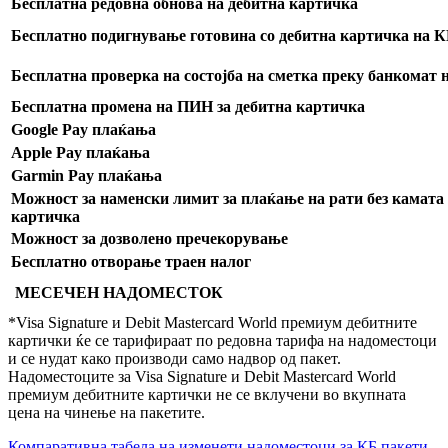
Бесплатна редовна обнова на дебитна картичка
Бесплатно подигнување готовина со дебитна картичка на 
Бесплатна проверка на состојба на сметка преку банкомат 
Бесплатна промена на ПИН за дебитна картичка
Google Pay плаќања
Apple Pay плаќања
Garmin Pay плаќања
Можност за наменски лимит за плаќање на рати без камата 
картичка
Можност за дозволено пречекорување
Бесплатно отворање траен налог
МЕСЕЧЕН НАДОМЕСТОК
*Visa Signature и Debit Mastercard World премиум дебитните
картички ќе се тарифираат по редовна тарифа на надоместоци
и се нудат како производи само надвор од пакет.
Надоместоците за Visa Signature и Debit Mastercard World
премиум дебитните картички не се вклучени во вкупната
цена на чинење на пакетите.
Компаративна табела на изменети надоместоци за КБ пакети