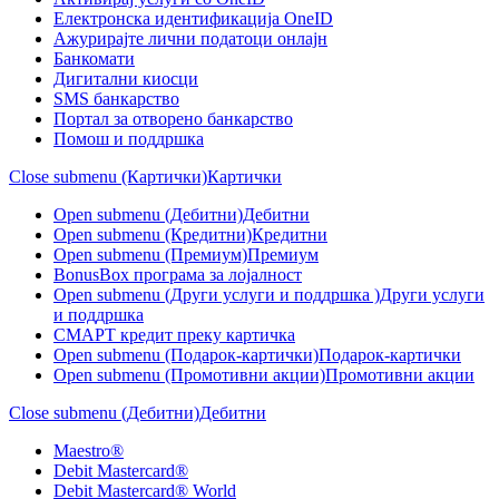
Електронска идентификација OneID
Ажурирајте лични податоци онлајн
Банкомати
Дигитални киосци
SMS банкарство
Портал за отворeно банкарство
Помош и поддршка
Close submenu (Картички)
Картички
Open submenu (Дебитни)
Дебитни
Open submenu (Кредитни)
Кредитни
Open submenu (Премиум)
Премиум
BonusBox програма за лојалност
Open submenu (Други услуги и поддршка )
Други услуги
и поддршка
СМАРТ кредит преку картичка
Open submenu (Подарок-картички)
Подарок-картички
Open submenu (Промотивни акции)
Промотивни акции
Close submenu (Дебитни)
Дебитни
Maestro®
Debit Mastercard®
Debit Mastercard® World