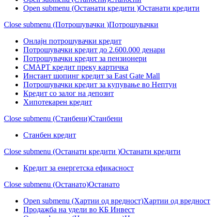
Open submenu (Останати кредити )
Останати кредити
Close submenu (Потрошувачки )
Потрошувачки
Онлајн потрошувачки кредит
Потрошувачки кредит до 2.600.000 денари
Потрошувачки кредит за пензионери
СМАРТ кредит преку картичка
Инстант шопинг кредит за East Gate Mall
Потрошувачки кредит за купување во Нептун
Кредит со залог на депозит
Хипотекарен кредит
Close submenu (Станбени)
Станбени
Станбен кредит
Close submenu (Останати кредити )
Останати кредити
Кредит за енергетска ефикасност
Close submenu (Останато)
Останато
Open submenu (Хартии од вредност)
Хартии од вредност
Продажба на удели во КБ Инвест