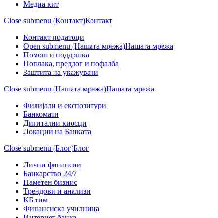
Медиа кит
Close submenu (Контакт)
Контакт
Контакт податоци
Open submenu (Нашата мрежа)
Нашата мрежа
Помош и поддршка
Поплака, предлог и пофалба
Заштита на укажувачи
Close submenu (Нашата мрежа)
Нашата мрежа
Филијали и експозитури
Банкомати
Дигитални киосци
Локации на Банката
Close submenu (Блог)
Блог
Лични финансии
Банкарство 24/7
Паметен бизнис
Трендови и анализи
КБ тим
Финансиска училница
Интернет банка