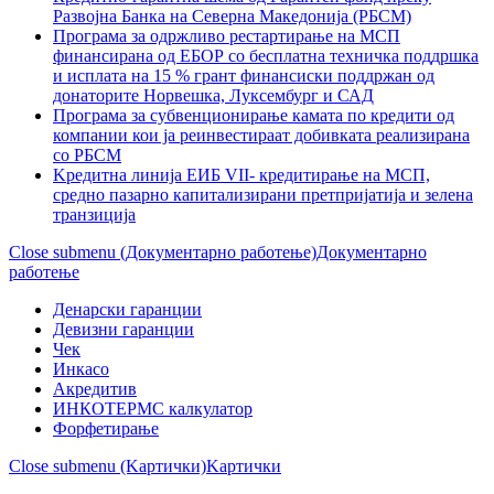
Развојна Банка на Северна Македонија (РБСМ)
Програма за одржливо рестартирање на МСП
финансирана од ЕБОР со бесплатна техничка поддршка
и исплата на 15 % грант финансиски поддржан од
донаторите Норвешка, Луксембург и САД
Програма за субвенционирање камата по кредити од
компании кои ја реинвестираат добивката реализирана
со РБСМ
Kредитна линија ЕИБ VII- кредитирање на МСП,
средно пазарно капитализирани претпријатија и зелена
транзиција
Close submenu (Документарно работење)
Документарно
работење
Денарски гаранции
Девизни гаранции
Чек
Инкасо
Акредитив
ИНКОТЕРМС калкулатор
Форфетирање
Close submenu (Kартички)
Kартички