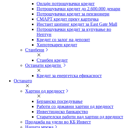
Онлајн потрошувачки кредит
Потрошувачки кредит до 2.600.000 денари
Потрошувачки кредит за пензионери
СМАРТ кредит преку картичка
Инстант шопинг кредит за East Gate Mall
Потрошувачки кредит за купување во
Нептун
Кредит со залог на депозит
Хипотекарен кредит
Станбени
Станбен кредит
Останати кредити
Кредит за енергетска ефикасност
Останато
Хартии од вредност
Берзанско посредување
Работи со државни хартии од вредност
Инвестициско банкарство
Старателски работи над хартии од вредност
Продажба на удели во КБ Инвест
Нашата мрежа