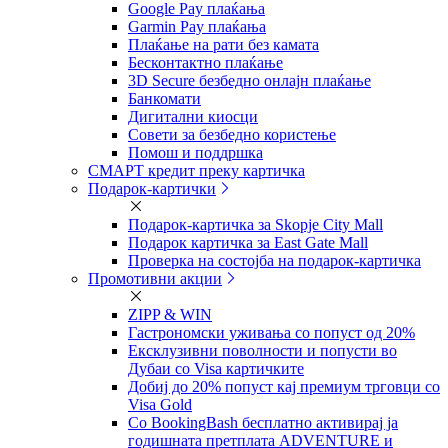
Google Pay плаќања
Garmin Pay плаќања
Плаќање на рати без камата
Бесконтактно плаќање
3D Secure безбедно онлајн плаќање
Банкомати
Дигитални киосци
Совети за безбедно користење
Помош и поддршка
СМАРТ кредит преку картичка
Подарок-картички
Подарок-картичка за Skopje City Mall
Подарок картичка за East Gate Mall
Проверка на состојба на подарок-картичка
Промотивни акции
ZIPP & WIN
Гастрономски уживања со попуст од 20%
Eксклузивни поволности и попусти во
Дубаи со Visa картичките
Добиј до 20% попуст кај премиум трговци со
Visa Gold
Со BookingBash бесплатно активирај ја
годишната претплата ADVENTURE и