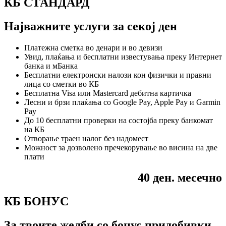
КБ СТАНДАРД
Најважните услуги за секој ден
Платежна сметка во денари и во девизи
Увид, плаќања и бесплатни известувања преку Интернет
банка и мБанка
Бесплатни електронски налози кон физички и правни
лица со сметки во КБ
Бесплатна Visa или Mastercard дебитна картичка
Лесни и брзи плаќања со Google Pay, Apple Pay и Garmin
Pay
До 10 бесплатни проверки на состојба преку банкомат
на КБ
Отворање траен налог без надомест
Можност за дозволено пречекорување во висина на две
плати
40 ден. месечно
КБ БОНУС
За твоите желби со бонус придобивки