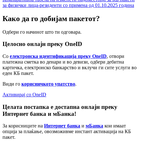
за физички лица-резиденти со примена од 01.10.2025 година
Како да го добијам пакетот?
Одбери го начинот што ти одговара.
Целосно онлајн преку OneID
Со
електронска идентификација преку OneID
, отвори
платежна сметка во денари и во девизи, одбери дебитна
картичка, електронско банкарство и вклучи ги сите услуги во
еден КБ пакет.
Види го
корисничкото упатство
.
Активирај со OneID
Целата постапка е достапна онлајн преку
Интернет банка и мБанка!
За корисниците на
Интернет банка
и
мБанка
кои имаат
опција за плаќање, овозможивме инстант активација на КБ
пакет.