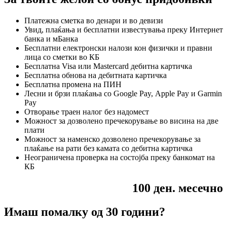
Платежна сметка во денари и во девизи
Увид, плаќања и бесплатни известувања преку Интернет
банка и мБанка
Бесплатни електронски налози кон физички и правни
лица со сметки во КБ
Бесплатна Visa или Mastercard дебитна картичка
Бесплатна обнова на дебитната картичка
Бесплатна промена на ПИН
Лесни и брзи плаќања со Google Pay, Apple Pay и Garmin
Pay
Отворање траен налог без надомест
Можност за дозволено пречекорување во висина на две
плати
Можност за наменско дозволено пречекорување за
плаќање на рати без камата со дебитна картичка
Неограничена проверка на состојба преку банкомат на
КБ
100 ден. месечно
Имаш помалку од 30 години?