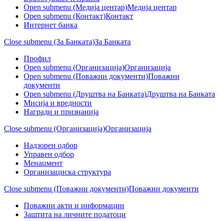
Open submenu (Медија центар)
Медија центар
Open submenu (Контакт)
Контакт
Интернет банка
Close submenu (За Банката)
За Банката
Профил
Open submenu (Организација)
Организација
Open submenu (Поважни документи)
Поважни
документи
Open submenu (Друштва на Банката)
Друштва на Банката
Мисија и вредности
Награди и признанија
Close submenu (Организација)
Организација
Надзорен одбор
Управен одбор
Менаџмент
Организациска структура
Close submenu (Поважни документи)
Поважни документи
Поважни акти и информации
Заштита на личните податоци