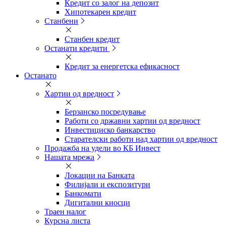
Кредит со залог на депозит
Хипотекарен кредит
Станбени
Станбен кредит
Останати кредити
Кредит за енергетска ефикасност
Останато
Хартии од вредност
Берзанско посредување
Работи со државни хартии од вредност
Инвестициско банкарство
Старателски работи над хартии од вредност
Продажба на удели во КБ Инвест
Нашата мрежа
Локации на Банката
Филијали и експозитури
Банкомати
Дигитални киосци
Траен налог
Курсна листа