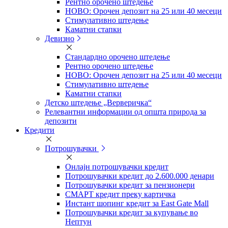
Рентно орочено штедење
НОВО: Орочен депозит на 25 или 40 месеци
Стимулативно штедење
Каматни стапки
Девизно
Стандардно орочено штедење
Рентно орочено штедење
НОВО: Орочен депозит на 25 или 40 месеци
Стимулативно штедење
Каматни стапки
Детско штедење „Верверичка“
Релевантни информации од општа природа за
депозити
Кредити
Потрошувачки
Онлајн потрошувачки кредит
Потрошувачки кредит до 2.600.000 денари
Потрошувачки кредит за пензионери
СМАРТ кредит преку картичка
Инстант шопинг кредит за East Gate Mall
Потрошувачки кредит за купување во
Нептун