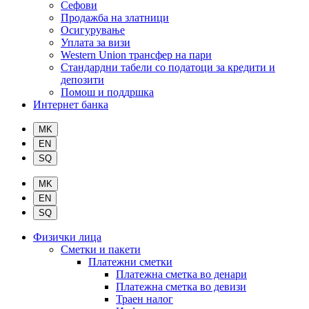
Сефови
Продажба на златници
Осигурување
Уплата за визи
Western Union трансфер на пари
Стандардни табели со податоци за кредити и
депозити
Помош и поддршка
Интернет банка
Физички лица
Сметки и пакети
Платежни сметки
Платежна сметка во денари
Платежна сметка во девизи
Траен налог