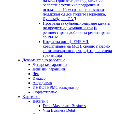
на МСП финансирана од ЕБОР со
бесплатна техничка поддршка и
исплата на 15 % грант финансиски
поддржан од донаторите Норвешка,
Луксембург и САД
Програма за субвенционирање камата
по кредити од компании кои ја
реинвестираат добивката реализирана
со РБСМ
Kредитна линија ЕИБ VII-
кредитирање на МСП, средно пазарно
капитализирани претпријатија и зелена
транзиција
Документарно работење
Денарски гаранции
Девизни гаранции
Чек
Инкасо
Акредитив
ИНКОТЕРМС калкулатор
Форфетирање
Kартички
Дебитни
Debit Mastercard Business
Visa Business Debit