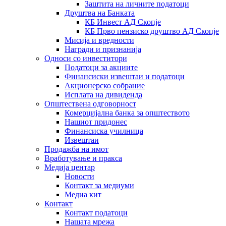
Заштита на личните податоци
Друштва на Банката
КБ Инвест АД Скопје
КБ Прво пензиско друштво АД Скопје
Мисија и вредности
Награди и признанија
Односи со инвеститори
Податоци за акциите
Финансиски извештаи и податоци
Акционерско собрание
Исплата на дивиденда
Општествена одговорност
Комерцијална банка за општеството
Нашиот придонес
Финансиска училница
Извештаи
Продажба на имот
Вработување и пракса
Медија центар
Новости
Контакт за медиуми
Медиа кит
Контакт
Контакт податоци
Нашата мрежа