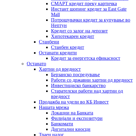
СМАРТ кредит преку картичка
Инстант шопинг кредит за East Gate
Mall
Потрошувачки кредит за купување во
Нептун
Кредит со залог на депозит
Хипотекарен кредит
Станбени
Станбен кредит
Останати кредити
Кредит за енергетска ефикасност
Останато
Хартии од вредност
Берзанско посредување
Работи со државни хартии од вредност
Инвестициско банкарство
Старателски работи над хартии од
вредност
Продажба на удели во КБ Инвест
Нашата мрежа
Локации на Банката
Филијали и експозитури
Банкомати
Дигитални киосци
Траен налог