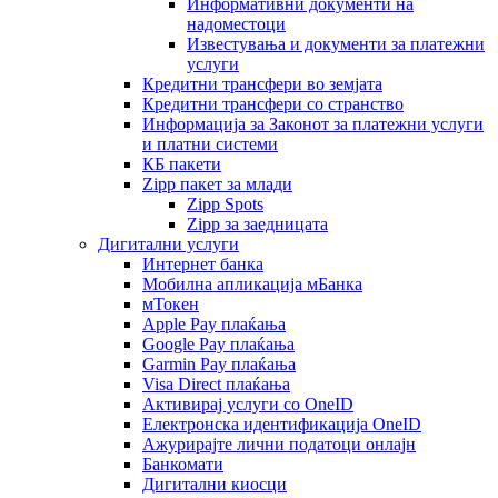
Информативни документи на
надоместоци
Известувања и документи за платежни
услуги
Кредитни трансфери во земјата
Кредитни трансфери со странство
Информација за Законот за платежни услуги
и платни системи
КБ пакети
Zipp пакет за млади
Zipp Spots
Zipp за заедницата
Дигитални услуги
Интернет банка
Мобилна апликација мБанка
мТокен
Apple Pay плаќања
Google Pay плаќања
Garmin Pay плаќања
Visa Direct плаќања
Активирај услуги со OneID
Електронска идентификација OneID
Ажурирајте лични податоци онлајн
Банкомати
Дигитални киосци