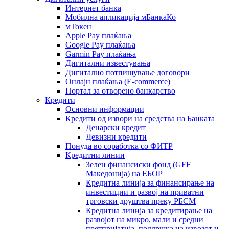
Интернет банка
Мобилна апликација мБанкаКо
мТокен
Apple Pay плаќања
Google Pay плаќања
Garmin Pay плаќања
Дигитални известувања
Дигитално потпишување договори
Онлајн плаќања (Е-commerce)
Портал за отворено банкарство
Кредити
Основни информации
Кредити од извори на средства на Банката
Денарски кредит
Девизни кредити
Понуда во соработка со ФИТР
Кредитни линии
Зелен финансиски фонд (GFF
Македонија) на ЕБОР
Кредитна линија за финансирање на
инвестиции и развој на приватни
трговски друштва преку РБСМ
Кредитна линија за кредитирање на
развојот на микро, мали и средни
претпријатија, поддршка на извозот и