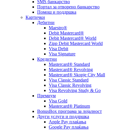
SMS банкарство
Портал за отворeно банкарство
Помош и поддршка
Картички
Дебитни
Maestro®
Debit Mastercard®
Debit Mastercard® World
Zipp Debit Mastercard World
Visa Debit
Visa Signature
Кредитни
Mastercard® Standard
Mastercard® Revolving
Mastercard® Skopje City Mall
Visa Classic Standard
Visa Classic Revolving
Visa Revolving Study & Go
Премиум
Visa Gold
Mastercard® Platinum
BonusBox програма за лојалност
Други услуги и поддршка
Apple Pay плаќања
Google Pay плаќања