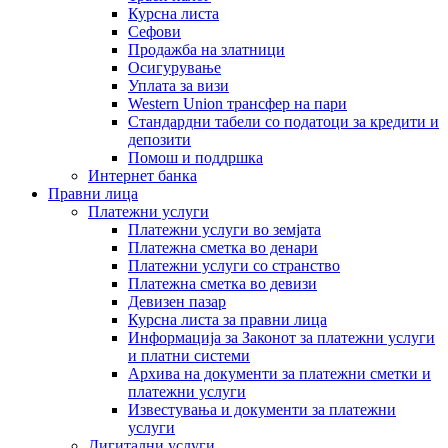
Курсна листа
Сефови
Продажба на златници
Осигурување
Уплата за визи
Western Union трансфер на пари
Стандардни табели со податоци за кредити и
депозити
Помош и поддршка
Интернет банка
Правни лица
Платежни услуги
Платежни услуги во земјата
Платежна сметка во денари
Платежни услуги со странство
Платежна сметка во девизи
Девизен пазар
Курсна листа за правни лица
Информација за Законот за платежни услуги
и платни системи
Архива на документи за платежни сметки и
платежни услуги
Известувања и документи за платежни
услуги
Дигитални услуги