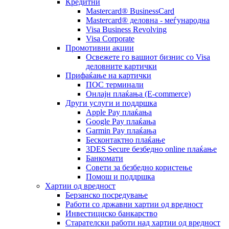
Кредитни
Mastercard® BusinessCard
Mastercard® деловна - меѓународна
Visa Business Revolving
Visa Corporate
Промотивни акции
Освежете го вашиот бизнис со Visa
деловните картички
Прифаќање на картички
ПОС терминали
Онлајн плаќања (Е-commerce)
Други услуги и поддршка
Apple Pay плаќања
Google Pay плаќања
Garmin Pay плаќања
Бесконтактно плаќање
3DES Secure безбедно online плаќање
Банкомати
Совети за безбедно користење
Помош и поддршка
Хартии од вредност
Берзанско посредување
Работи со државни хартии од вредност
Инвестициско банкарство
Старателски работи над хартии од вредност