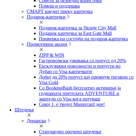
Совети за безбедно користење
Помош и поддршка
СМАРТ кредит преку картичка
Подарок-картички
Подарок-картичка за Skopje City Mall
Подарок картичка за East Gate Mall
Проверка на состојба на подарок-картичка
Промотивни акции
ZIPP & WIN
Гастрономски уживања со попуст од 20%
Eксклузивни поволности и попусти во
Дубаи со Visa картичките
Добиј до 20% попуст кај премиум трговци со
Visa Gold
Со BookingBash бесплатно активирај ја
годишната претплата ADVENTURE и
заштеди со Visa кога патуваш
Секој 1. е твојот Mastercard ден!
Штедење
Денарско
Стандардно орочено штедење