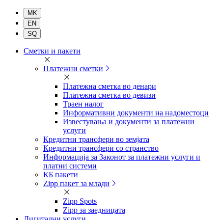
Комерцијална
Сметки и пакети
банка
Платежни сметки
Платежна сметка во денари
Платежна сметка во девизи
Траен налог
Информативни документи на надоместоци
Известувања и документи за платежни
услуги
Кредитни трансфери во земјата
Кредитни трансфери со странство
Информација за Законот за платежни услуги и
платни системи
КБ пакети
Zipp пакет за млади
Zipp Spots
Zipp за заедницата
Дигитални услуги