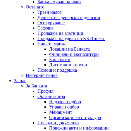
Банка - чувар на имот
Останато
Траен налог
Депозити - денарски и девизни
Осигурување
Сефови
Продажба на златници
Продажба на удели во КБ Инвест
Нашата мрежа
Локации на Банката
Филијали и експозитури
Банкомати
Дигитални киосци
Помош и поддршка
Интернет банка
За нас
За Банката
Профил
Организација
Надзорен одбор
Управен одбор
Менаџмент
Организациска структура
Поважни документи
Поважни акти и информации