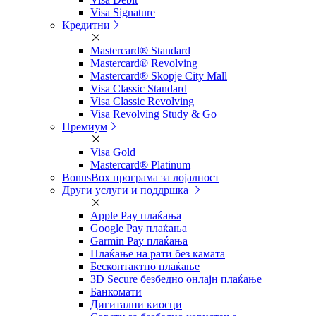
Visa Signature
Кредитни
Mastercard® Standard
Mastercard® Revolving
Mastercard® Skopje City Mall
Visa Classic Standard
Visa Classic Revolving
Visa Revolving Study & Go
Премиум
Visa Gold
Mastercard® Platinum
BonusBox програма за лојалност
Други услуги и поддршка
Apple Pay плаќања
Google Pay плаќања
Garmin Pay плаќања
Плаќање на рати без камата
Бесконтактно плаќање
3D Secure безбедно онлајн плаќање
Банкомати
Дигитални киосци