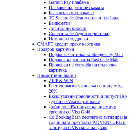
Garmin Pay плаќања
Плаќање на рати без камата
Бесконтактно плаќање
3D Secure безбедно онлајн плаќање
Банкомати
Дигитални киосци
Совети за безбедно користење
Помош и поддршка
СМАРТ кредит преку картичка
Подарок-картички
Подарок-картичка за Skopje City Mall
Подарок картичка за East Gate Mall
Проверка на состојба на подарок-
картичка
Промотивни акции
ZIPP & WIN
Гастрономски уживања со попуст од
20%
Eксклузивни поволности и попусти во
Дубаи со Visa картичките
Добиј до 20% попуст кај премиум
трговци со Visa Gold
Со BookingBash бесплатно активирај ја
годишната претплата ADVENTURE и
заштеди со Visa кога патуваш