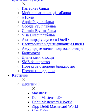
Интернет банка
Мобилна апликација мБанка
мТокен
Apple Pay плаќања
Google Pay плаќања
Garmin Pay плаќања
Visa Direct плаќања
Активирај услуги со OneID
Електронска идентификација OneID
Ажурирајте лични податоци онлајн
Банкомати
Дигитални киосци
SMS банкарство
Портал за отворeно банкарство
Помош и поддршка
Картички
Дебитни
Maestro®
Debit Mastercard®
Debit Mastercard® World
Zipp Debit Mastercard World
Visa Debit