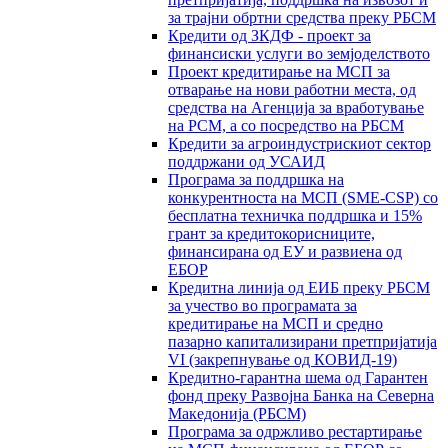
за трајни обртни средства преку РБСМ
Кредити од ЗКДФ - проект за
финансиски услуги во земјоделството
Проект кредитирање на МСП за
отварање на нови работни места, од
средства на Агенција за вработување
на РСМ, а со посредство на РБСМ
Кредити за агроиндустрискиот сектор
поддржани од УСАИД
Програма за поддршка на
конкурентноста на МСП (SME-CSP) со
бесплатна техничка поддршка и 15%
грант за кредитокорисниците,
финансирана од ЕУ и развиена од
ЕБОР
Кредитна линија од ЕИБ преку РБСМ
за учество во програмата за
кредитирање на МСП и средно
пазарно капитализирани претпријатија
VI (закрепнување од КОВИД-19)
Кредитно-гарантна шема од Гарантен
фонд преку Развојна Банка на Северна
Македонија (РБСМ)
Програма за одржливо рестартирање