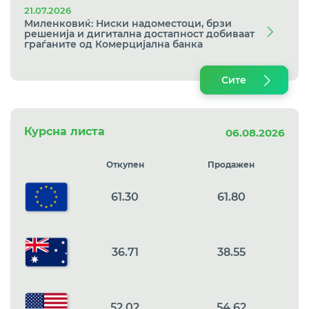
21.07.2026
Миленковиќ: Ниски надоместоци, брзи
решенија и дигитална достапност добиваат
граѓаните од Комерцијална банка
Сите
Курсна листа
06.08.2026
Откупен
Продажен
61.30
61.80
36.71
38.55
52.02
54.62