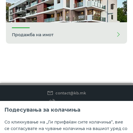
Продажба на имот
contact@kb.mk
(02) 3 296 800
Подесувања за колачиња
Instagram
LinkedIn
Youtube
Со кликнување на „Ги прифаќам сите колачиња“, вие
се согласувате на чување колачиња на вашиот уред со