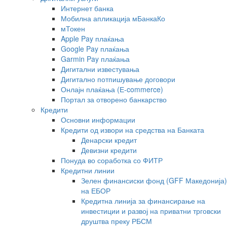
Интернет банка
Мобилна апликација мБанкаКо
мТокен
Apple Pay плаќања
Google Pay плаќања
Garmin Pay плаќања
Дигитални известувања
Дигитално потпишување договори
Онлајн плаќања (Е-commerce)
Портал за отворено банкарство
Кредити
Основни информации
Кредити од извори на средства на Банката
Денарски кредит
Девизни кредити
Понуда во соработка со ФИТР
Кредитни линии
Зелен финансиски фонд (GFF Македонија)
на ЕБОР
Кредитна линија за финансирање на
инвестиции и развој на приватни трговски
друштва преку РБСМ