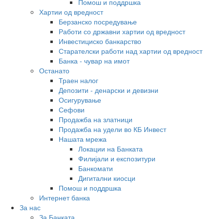
Помош и поддршка
Хартии од вредност
Берзанско посредување
Работи со државни хартии од вредност
Инвестициско банкарство
Старателски работи над хартии од вредност
Банка - чувар на имот
Останато
Траен налог
Депозити - денарски и девизни
Осигурување
Сефови
Продажба на златници
Продажба на удели во КБ Инвест
Нашата мрежа
Локации на Банката
Филијали и експозитури
Банкомати
Дигитални киосци
Помош и поддршка
Интернет банка
За нас
За Банката