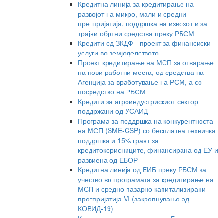
Кредитна линија за кредитирање на
развојот на микро, мали и средни
претпријатија, поддршка на извозот и за
трајни обртни средства преку РБСМ
Кредити од ЗКДФ - проект за финансиски
услуги во земјоделството
Проект кредитирање на МСП за отварање
на нови работни места, од средства на
Агенција за вработување на РСМ, а со
посредство на РБСМ
Кредити за агроиндустрискиот сектор
поддржани од УСАИД
Програма за поддршка на конкурентноста
на МСП (SME-CSP) со бесплатна техничка
поддршка и 15% грант за
кредитокорисниците, финансирана од ЕУ и
развиена од ЕБОР
Кредитна линија од ЕИБ преку РБСМ за
учество во програмата за кредитирање на
МСП и средно пазарно капитализирани
претпријатија VI (закрепнување од
КОВИД-19)