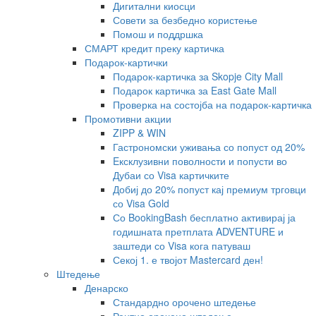
Дигитални киосци
Совети за безбедно користење
Помош и поддршка
СМАРТ кредит преку картичка
Подарок-картички
Подарок-картичка за Skopje City Mall
Подарок картичка за East Gate Mall
Проверка на состојба на подарок-картичка
Промотивни акции
ZIPP & WIN
Гастрономски уживања со попуст од 20%
Eксклузивни поволности и попусти во
Дубаи со Visa картичките
Добиј до 20% попуст кај премиум трговци
со Visa Gold
Со BookingBash бесплатно активирај ја
годишната претплата ADVENTURE и
заштеди со Visa кога патуваш
Секој 1. е твојот Mastercard ден!
Штедење
Денарско
Стандардно орочено штедење