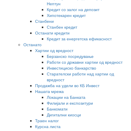
Нептун
Кредит со залог на депозит
Хипотекарен кредит
Станбени
Станбен кредит
Останати кредити
Кредит за енергетска ефикасност
Останато
Хартии од вредност
Берзанско посредување
Работи со државни хартии од вредност
Инвестициско банкарство
Старателски работи над хартии од
вредност
Продажба на удели во КБ Инвест
Нашата мрежа
Локации на Банката
Филијали и експозитури
Банкомати
Дигитални киосци
Траен налог
Курсна листа