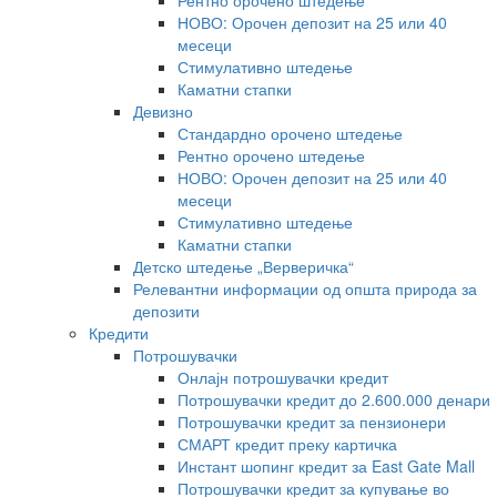
Рентно орочено штедење
НОВО: Орочен депозит на 25 или 40
месеци
Стимулативно штедење
Каматни стапки
Девизно
Стандардно орочено штедење
Рентно орочено штедење
НОВО: Орочен депозит на 25 или 40
месеци
Стимулативно штедење
Каматни стапки
Детско штедење „Верверичка“
Релевантни информации од општа природа за
депозити
Кредити
Потрошувачки
Онлајн потрошувачки кредит
Потрошувачки кредит до 2.600.000 денари
Потрошувачки кредит за пензионери
СМАРТ кредит преку картичка
Инстант шопинг кредит за East Gate Mall
Потрошувачки кредит за купување во