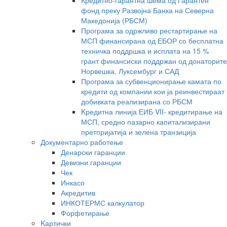
Кредитно-гарантна шема од Гарантен
фонд преку Развојна Банка на Северна
Македонија (РБСМ)
Програма за одржливо рестартирање на
МСП финансирана од ЕБОР со бесплатна
техничка поддршка и исплата на 15 %
грант финансиски поддржан од донаторите
Норвешка, Луксембург и САД
Програма за субвенционирање камата по
кредити од компании кои ја реинвестираат
добивката реализирана со РБСМ
Kредитна линија ЕИБ VII- кредитирање на
МСП, средно пазарно капитализирани
претпријатија и зелена транзиција
Документарно работење
Денарски гаранции
Девизни гаранции
Чек
Инкасо
Акредитив
ИНКОТЕРМС калкулатор
Форфетирање
Kартички