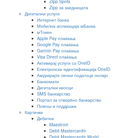
Zipp Spots
Zipp за заедницата
Дигитални услуги
Интернет банка
Мобилна апликација мБанка
мТокен
Apple Pay плаќања
Google Pay плаќања
Garmin Pay плаќања
Visa Direct плаќања
Активирај услуги со OneID
Електронска идентификација OneID
Ажурирајте лични податоци онлајн
Банкомати
Дигитални киосци
SMS банкарство
Портал за отворeно банкарство
Помош и поддршка
Картички
Дебитни
Maestro®
Debit Mastercard®
Debit Mastercard® World