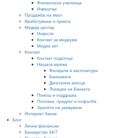
Финансиска училница
Извештаи
Продажба на имот
Вработување и пракса
Медија центар
Новости
Контакт за медиуми
Медиа кит
Контакт
Контакт податоци
Нашата мрежа
Филијали и експозитури
Банкомати
Дигитални киосци
Локации на Банката
Помош и поддршка
Поплака, предлог и пофалба
Заштита на укажувачи
Интернет банка
Блог
Лични финансии
Банкарство 24/7