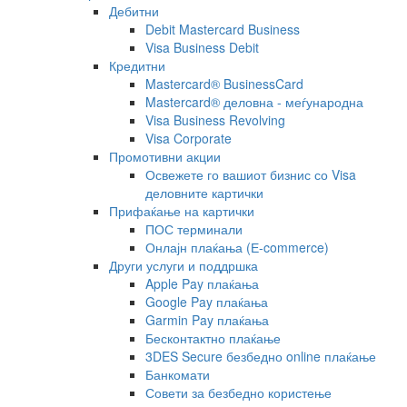
Дебитни
Debit Mastercard Business
Visa Business Debit
Кредитни
Mastercard® BusinessCard
Mastercard® деловна - меѓународна
Visa Business Revolving
Visa Corporate
Промотивни акции
Освежете го вашиот бизнис со Visa
деловните картички
Прифаќање на картички
ПОС терминали
Онлајн плаќања (Е-commerce)
Други услуги и поддршка
Apple Pay плаќања
Google Pay плаќања
Garmin Pay плаќања
Бесконтактно плаќање
3DES Secure безбедно online плаќање
Банкомати
Совети за безбедно користење