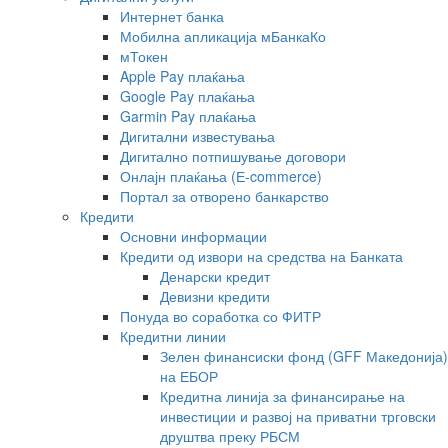
Интернет банка
Мобилна апликација мБанкаКо
мТокен
Apple Pay плаќања
Google Pay плаќања
Garmin Pay плаќања
Дигитални известувања
Дигитално потпишување договори
Онлајн плаќања (Е-commerce)
Портал за отворено банкарство
Кредити
Основни информации
Кредити од извори на средства на Банката
Денарски кредит
Девизни кредити
Понуда во соработка со ФИТР
Кредитни линии
Зелен финансиски фонд (GFF Македонија)
на ЕБОР
Кредитна линија за финансирање на
инвестиции и развој на приватни трговски
друштва преку РБСМ