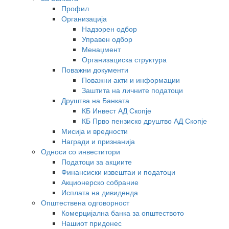
Профил
Организација
Надзорен одбор
Управен одбор
Менаџмент
Организациска структура
Поважни документи
Поважни акти и информации
Заштита на личните податоци
Друштва на Банката
КБ Инвест АД Скопје
КБ Прво пензиско друштво АД Скопје
Мисија и вредности
Награди и признанија
Односи со инвеститори
Податоци за акциите
Финансиски извештаи и податоци
Акционерско собрание
Исплата на дивиденда
Општествена одговорност
Комерцијална банка за општеството
Нашиот придонес