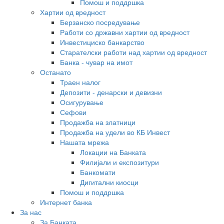
Помош и поддршка
Хартии од вредност
Берзанско посредување
Работи со државни хартии од вредност
Инвестициско банкарство
Старателски работи над хартии од вредност
Банка - чувар на имот
Останато
Траен налог
Депозити - денарски и девизни
Осигурување
Сефови
Продажба на златници
Продажба на удели во КБ Инвест
Нашата мрежа
Локации на Банката
Филијали и експозитури
Банкомати
Дигитални киосци
Помош и поддршка
Интернет банка
За нас
За Банката