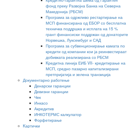
Кредитно-гарантна шема од Гарантен
фонд преку Развојна Банка на Северна
Македонија (РБСМ)
Програма за одржливо рестартирање на
МСП финансирана од ЕБОР со бесплатна
техничка поддршка и исплата на 15 %
грант финансиски поддржан од донаторите
Норвешка, Луксембург и САД
Програма за субвенционирање камата по
кредити од компании кои ја реинвестираат
добивката реализирана со РБСМ
Kредитна линија ЕИБ VII- кредитирање на
МСП, средно пазарно капитализирани
претпријатија и зелена транзиција
Документарно работење
Денарски гаранции
Девизни гаранции
Чек
Инкасо
Акредитив
ИНКОТЕРМС калкулатор
Форфетирање
Kартички