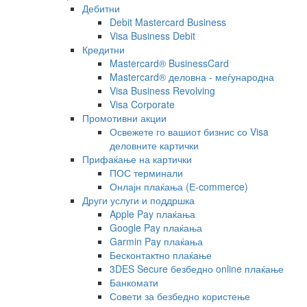
Дебитни
Debit Mastercard Business
Visa Business Debit
Кредитни
Mastercard® BusinessCard
Mastercard® деловна - меѓународна
Visa Business Revolving
Visa Corporate
Промотивни акции
Освежете го вашиот бизнис со Visa
деловните картички
Прифаќање на картички
ПОС терминали
Онлајн плаќања (Е-commerce)
Други услуги и поддршка
Apple Pay плаќања
Google Pay плаќања
Garmin Pay плаќања
Бесконтактно плаќање
3DES Secure безбедно online плаќање
Банкомати
Совети за безбедно користење