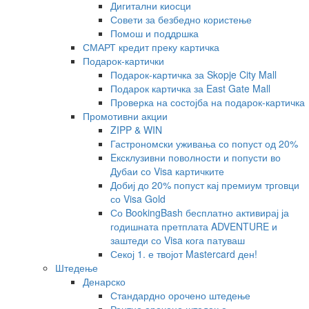
Дигитални киосци
Совети за безбедно користење
Помош и поддршка
СМАРТ кредит преку картичка
Подарок-картички
Подарок-картичка за Skopje City Mall
Подарок картичка за East Gate Mall
Проверка на состојба на подарок-картичка
Промотивни акции
ZIPP & WIN
Гастрономски уживања со попуст од 20%
Eксклузивни поволности и попусти во
Дубаи со Visa картичките
Добиј до 20% попуст кај премиум трговци
со Visa Gold
Со BookingBash бесплатно активирај ја
годишната претплата ADVENTURE и
заштеди со Visa кога патуваш
Секој 1. е твојот Mastercard ден!
Штедење
Денарско
Стандардно орочено штедење