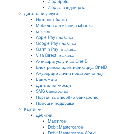
Zipp Spots
Zipp за заедницата
Дигитални услуги
Интернет банка
Мобилна апликација мБанка
мТокен
Apple Pay плаќања
Google Pay плаќања
Garmin Pay плаќања
Visa Direct плаќања
Активирај услуги со OneID
Електронска идентификација OneID
Ажурирајте лични податоци онлајн
Банкомати
Дигитални киосци
SMS банкарство
Портал за отворeно банкарство
Помош и поддршка
Картички
Дебитни
Maestro®
Debit Mastercard®
Debit Mastercard® World