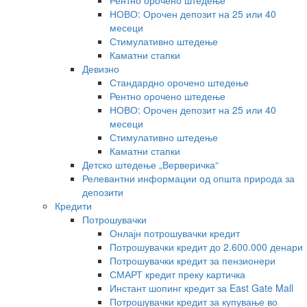
Рентно орочено штедење
НОВО: Орочен депозит на 25 или 40
месеци
Стимулативно штедење
Каматни стапки
Девизно
Стандардно орочено штедење
Рентно орочено штедење
НОВО: Орочен депозит на 25 или 40
месеци
Стимулативно штедење
Каматни стапки
Детско штедење „Верверичка“
Релевантни информации од општа природа за
депозити
Кредити
Потрошувачки
Онлајн потрошувачки кредит
Потрошувачки кредит до 2.600.000 денари
Потрошувачки кредит за пензионери
СМАРТ кредит преку картичка
Инстант шопинг кредит за East Gate Mall
Потрошувачки кредит за купување во