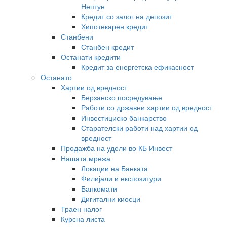
Нептун
Кредит со залог на депозит
Хипотекарен кредит
Станбени
Станбен кредит
Останати кредити
Кредит за енергетска ефикасност
Останато
Хартии од вредност
Берзанско посредување
Работи со државни хартии од вредност
Инвестициско банкарство
Старателски работи над хартии од
вредност
Продажба на удели во КБ Инвест
Нашата мрежа
Локации на Банката
Филијали и експозитури
Банкомати
Дигитални киосци
Траен налог
Курсна листа