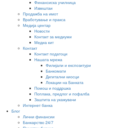
Финансиска училница
Извештаи
Продажба на имот
Вработување и пракса
Медија центар
Новости
Контакт за медиуми
Медиа кит
Контакт
Контакт податоци
Нашата мрежа
Филијали и експозитури
Банкомати
Дигитални киосци
Локации на Банката
Помош и поддршка
Поплака, предлог и пофалба
Заштита на укажувачи
Интернет банка
Блог
Лични финансии
Банкарство 24/7