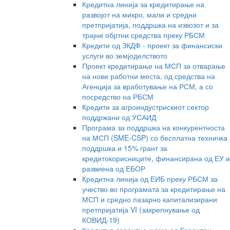
Кредитна линија за кредитирање на
развојот на микро, мали и средни
претпријатија, поддршка на извозот и за
трајни обртни средства преку РБСМ
Кредити од ЗКДФ - проект за финансиски
услуги во земјоделството
Проект кредитирање на МСП за отварање
на нови работни места, од средства на
Агенција за вработување на РСМ, а со
посредство на РБСМ
Кредити за агроиндустрискиот сектор
поддржани од УСАИД
Програма за поддршка на конкурентноста
на МСП (SME-CSP) со бесплатна техничка
поддршка и 15% грант за
кредитокорисниците, финансирана од ЕУ и
развиена од ЕБОР
Кредитна линија од ЕИБ преку РБСМ за
учество во програмата за кредитирање на
МСП и средно пазарно капитализирани
претпријатија VI (закрепнување од
КОВИД-19)