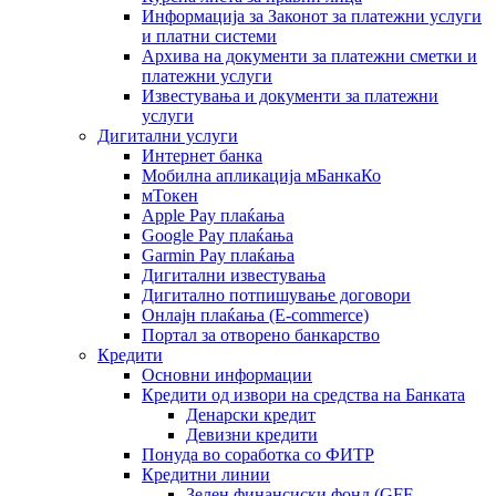
Информација за Законот за платежни услуги
и платни системи
Архива на документи за платежни сметки и
платежни услуги
Известувања и документи за платежни
услуги
Дигитални услуги
Интернет банка
Мобилна апликација мБанкаКо
мТокен
Apple Pay плаќања
Google Pay плаќања
Garmin Pay плаќања
Дигитални известувања
Дигитално потпишување договори
Онлајн плаќања (Е-commerce)
Портал за отворено банкарство
Кредити
Основни информации
Кредити од извори на средства на Банката
Денарски кредит
Девизни кредити
Понуда во соработка со ФИТР
Кредитни линии
Зелен финансиски фонд (GFF