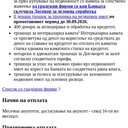
за прво купување на недвижност со намена за сопствено
живеење
од градежни фирми со кои Банката
склучила Договор за деловна соработка
0 денари трошок за проценка на недвижен имот
во
промотивниот период до 30.09.2026
,
400 денари за аплицирање и обработка на кредитот,
i
трошоци за интеркаларна камата
Интеркаларна камата
се пресметува од денот на користење на средствата до
денот на ставање на кредитот во отплата по каматна
стапка еднаква на каматната стапка на кредитот.
нотарски и адвокатски трошоци за Договорот за залог
согласно соодветната тарифа,
трошоци за упис на заложно право врз недвижниот
имот во корист на Банката во соодветната јавна книга,
трошоци за полиса за осигурување на заложениот
недвижен имот од основни ризици.
Список со градежни фирми
Начин на отплата
Месечни ануитети, достасување на ануитет - секој 16-ти во
месецот.
Предвремена отплата