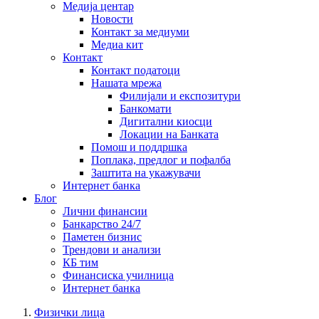
Медија центар
Новости
Контакт за медиуми
Медиа кит
Контакт
Контакт податоци
Нашата мрежа
Филијали и експозитури
Банкомати
Дигитални киосци
Локации на Банката
Помош и поддршка
Поплака, предлог и пофалба
Заштита на укажувачи
Интернет банка
Блог
Лични финансии
Банкарство 24/7
Паметен бизнис
Трендови и анализи
КБ тим
Финансиска училница
Интернет банка
Физички лица