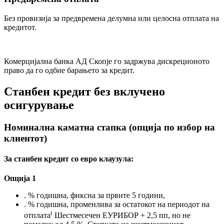
Без провизија за предвремена делумна или целосна отплата на
кредитот.
Комерцијална банка АД Скопје го задржува дискреционото
право да го одбие барањето за кредит.
Станбен кредит без вклучено
осигурување
Номинална каматна стапка (опција по избор на
клиентот)
За станбен кредит со евро клаузула:
Опција 1
.
% годишна, фиксна за првите 5 години,
.
% годишна, променлива за остатокот на периодот на
i
отплата
Шестмесечен ЕУРИБОР + 2,5 пп, но не