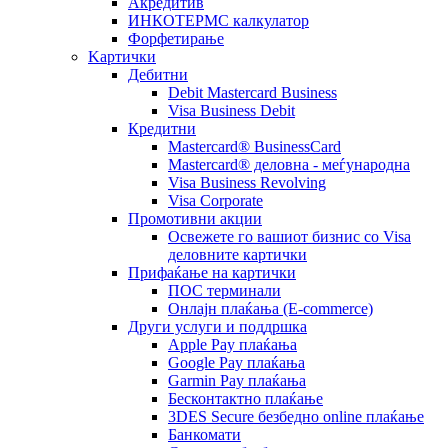
Акредитив
ИНКОТЕРМС калкулатор
Форфетирање
Kартички
Дебитни
Debit Mastercard Business
Visa Business Debit
Кредитни
Mastercard® BusinessCard
Mastercard® деловна - меѓународна
Visa Business Revolving
Visa Corporate
Промотивни акции
Освежете го вашиот бизнис со Visa
деловните картички
Прифаќање на картички
ПОС терминали
Онлајн плаќања (Е-commerce)
Други услуги и поддршка
Apple Pay плаќања
Google Pay плаќања
Garmin Pay плаќања
Бесконтактно плаќање
3DES Secure безбедно online плаќање
Банкомати