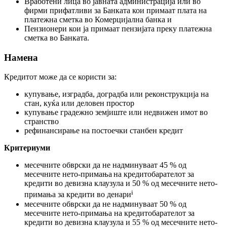
Вработени лица во јавната администрација или во
фирми прифатливи за Банката кои примаат плата на
платежна сметка во Комерцијална банка и
Пензионери кои ја примаат пензијата преку платежна
сметка во Банката.
Намена
Кредитот може да се користи за:
купување, изградба, доградба или реконструкција на
стан, куќа или деловен простор
купување градежно земјиште или недвижен имот во
странство
рефинансирање на постоечки станбен кредит
Критериуми
месечните обврски да не надминуваат 45 % од
месечните нето-примања
на кредитобарателот за
кредити во девизна клаузула и 50 % од месечните нето-
i
примања за кредити во денари
месечните обврски да не надминуваат 50 % од
месечните нето-примања на кредитобарателот за
кредити во девизна клаузула и 55 % од месечните нето-