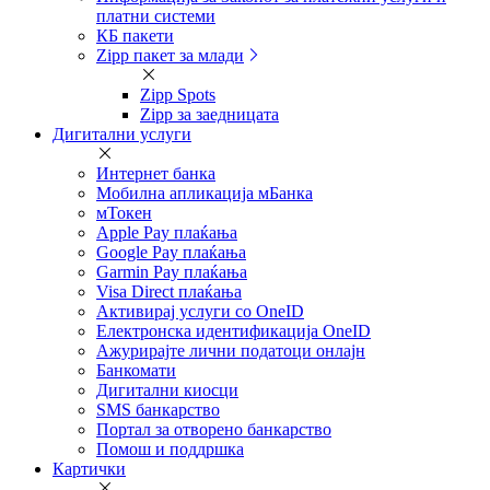
платни системи
КБ пакети
Zipp пакет за млади
Zipp Spots
Zipp за заедницата
Дигитални услуги
Интернет банка
Мобилна апликација мБанка
мТокен
Apple Pay плаќања
Google Pay плаќања
Garmin Pay плаќања
Visa Direct плаќања
Активирај услуги со OneID
Електронска идентификација OneID
Ажурирајте лични податоци онлајн
Банкомати
Дигитални киосци
SMS банкарство
Портал за отворeно банкарство
Помош и поддршка
Картички