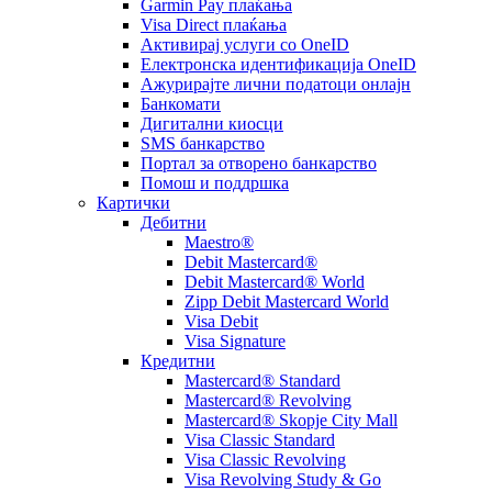
Garmin Pay плаќања
Visa Direct плаќања
Активирај услуги со OneID
Електронска идентификација OneID
Ажурирајте лични податоци онлајн
Банкомати
Дигитални киосци
SMS банкарство
Портал за отворeно банкарство
Помош и поддршка
Картички
Дебитни
Maestro®
Debit Mastercard®
Debit Mastercard® World
Zipp Debit Mastercard World
Visa Debit
Visa Signature
Кредитни
Mastercard® Standard
Mastercard® Revolving
Mastercard® Skopje City Mall
Visa Classic Standard
Visa Classic Revolving
Visa Revolving Study & Go