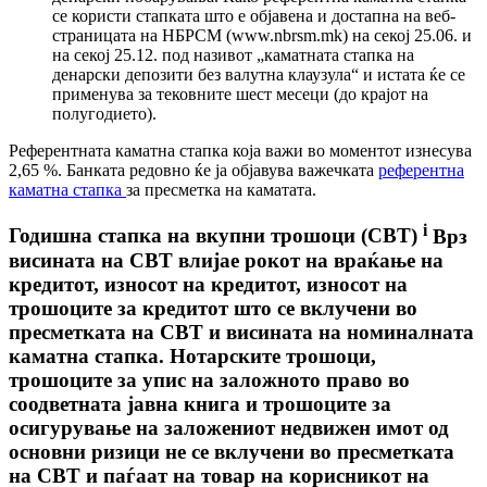
се користи стапката што е објавена и достапна на веб-
страницата на НБРСМ (www.nbrsm.mk) на секој 25.06. и
на секој 25.12. под називот „каматната стапка на
денарски депозити без валутна клаузула“ и истата ќе се
применува за тековните шест месеци (до крајот на
полугодието).
Рефeрентната каматна стапка која важи во моментот изнесува
2,65 %. Банката редовно ќе ја објавува важечката
референтна
каматна стапка
за пресметка на каматата.
i
Годишна стапка на вкупни трошоци (СВТ)
Врз
висината на СВТ влијае рокот на враќање на
кредитот, износот на кредитот, износот на
трошоците за кредитот што се вклучени во
пресметката на СВТ и висината на номиналната
каматна стапка. Нотарските трошоци,
трошоците за упис на заложното право во
соодветната јавна книга и трошоците за
осигурување на заложениот недвижен имот од
основни ризици не се вклучени во пресметката
на СВТ и паѓаат на товар на корисникот на