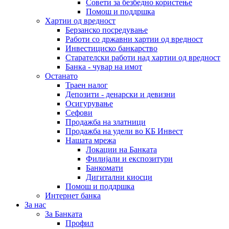
Совети за безбедно користење
Помош и поддршка
Хартии од вредност
Берзанско посредување
Работи со државни хартии од вредност
Инвестициско банкарство
Старателски работи над хартии од вредност
Банка - чувар на имот
Останато
Траен налог
Депозити - денарски и девизни
Осигурување
Сефови
Продажба на златници
Продажба на удели во КБ Инвест
Нашата мрежа
Локации на Банката
Филијали и експозитури
Банкомати
Дигитални киосци
Помош и поддршка
Интернет банка
За нас
За Банката
Профил