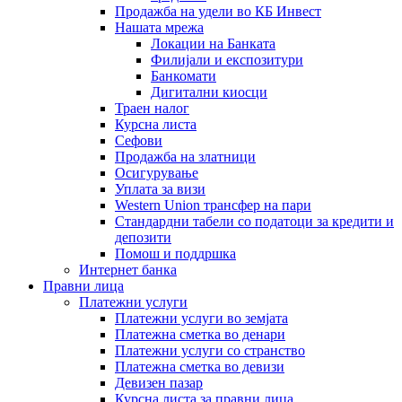
Продажба на удели во КБ Инвест
Нашата мрежа
Локации на Банката
Филијали и експозитури
Банкомати
Дигитални киосци
Траен налог
Курсна листа
Сефови
Продажба на златници
Осигурување
Уплата за визи
Western Union трансфер на пари
Стандардни табели со податоци за кредити и
депозити
Помош и поддршка
Интернет банка
Правни лица
Платежни услуги
Платежни услуги во земјата
Платежна сметка во денари
Платежни услуги со странство
Платежна сметка во девизи
Девизен пазар
Курсна листа за правни лица