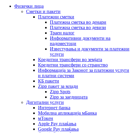
Физички лица
Сметки и пакети
Платежни сметки
Платежна сметка во денари
Платежна сметка во девизи
Траен налог
Информативни документи на
надоместоци
Известувања и документи за платежни
услуги
Кредитни трансфери во земјата
Кредитни трансфери со странство
Информација за Законот за платежни услуги
и платни системи
КБ пакети
Zipp пакет за млади
Zipp Spots
Zipp за заедницата
Дигитални услуги
Интернет банка
Мобилна апликација мБанка
мТокен
Apple Pay плаќања
Google Pay плаќања