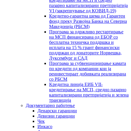
кредитирање на МСП и средно
пазарно капитализирани претпријатија
VI (закрепнување од КОВИД-19)
Кредитно-гарантна шема од Гарантен
фонд преку Развојна Банка на Северна
Македонија (РБСМ)
Програма за одржливо рестартирање
на МСП финансирана од ЕБОР со
бесплатна техничка поддршка и
исплата на 15 % грант финансиски
поддржан од донаторите Норвешка,
Луксембург и САД
Програма за субвенционирање камата
по кредити од компании кои ја
реинвестираат добивката реализирана
со РБСМ
Kредитна линија ЕИБ VII-
кредитирање на МСП, средно пазарно
капитализирани претпријатија и зелена
транзиција
Документарно работење
Денарски гаранции
Девизни гаранции
Чек
Инкасо