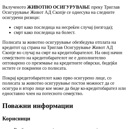
Вклученото
ЖИВОТНО ОСИГУРУВАЊЕ
преку Триглав
Осигурување Живот АД Скопје се однесува на следните
осигурени ризици:
смрт како последица на несреќен случај (незгода);
смрт како последица на болест.
Полисата за животно осигурување обезбедува отплата на
кредитот од страна на Триглав Осигурување Живот АД
Скопје во случај на смрт на кредитобарателот. На овој начин
семејството на кредитобарателот не е дополнително
оптоваренo со преземање на кредитните обврски, бидејќи
истите се покриени со полисата.
Покрај кредитобарателот како прво осигурено лице, со
полисата за животно осигурување постои можност да се
осигура и второ лице кое може да биде ко-кредитобарател или
едноставно член на потесното семејство.
Поважни информации
Корисници