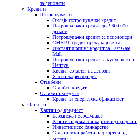
за депозити
Кредити
Потрошувачки
Онлајн потрошувачки кредит
Потрошувачки кредит до 2.600.000
денари
Потрошувачки кредит за пензионери
СМАРТ кредит преку картичка
Инстант шопинг кредит за East Gate
Mall
Потрошувачки кредит за купување во
Нептун
Кредит со залог на депозит
Хипотекарен кредит
Станбени
Станбен кредит
Останати кредити
Кредит за енергетска ефикасност
Останато
Хартии од вредност
Берзанско посредување
Работи со државни хартии од вредност
Инвестициско банкарство
Старателски работи над хартии од
вредност