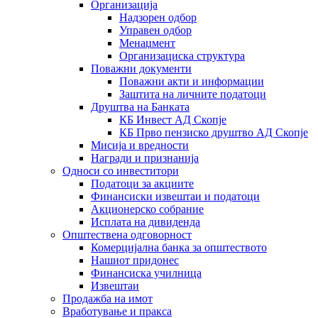
Организација
Надзорен одбор
Управен одбор
Менаџмент
Организациска структура
Поважни документи
Поважни акти и информации
Заштита на личните податоци
Друштва на Банката
КБ Инвест АД Скопје
КБ Прво пензиско друштво АД Скопје
Мисија и вредности
Награди и признанија
Односи со инвеститори
Податоци за акциите
Финансиски извештаи и податоци
Акционерско собрание
Исплата на дивиденда
Општествена одговорност
Комерцијална банка за општеството
Нашиот придонес
Финансиска училница
Извештаи
Продажба на имот
Вработување и пракса