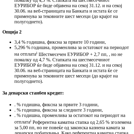
помалку од 4,5 %. Стапката на шестмесечниот
ЕУРИБОР ќе биде објавена на секој 31.12. и на секој
30.06. на веб-страницата на Банката и истата ќе се
применува за тековните шест месеци (до крајот на
полугодието).
Опција 2
3,4 % годишна, фиксна за првите 10 години,
5,296 % годишна, променлива за остатокот на периодот
i
на отплата
Шестмесечен ЕУРИБОР + 2,7 пп, , но не
помалку од 4,7 %. Стапката на шестмесечниот
ЕУРИБОР ќе биде објавена на секој 31.12. и на секој
30.06. на веб-страницата на Банката и истата ќе се
применува за тековните шест месеци (до крајот на
полугодието).
За денарски станбен кредит:
.
% годишна, фиксна за првите 3 години,
.
% годишна, фиксна за следните 3 години,
.
% годишна, променлива за остатокот на периодот на
i
отплата
Референтна каматна стапка од 2,65 % зголемена
за 5,00 пп, но не повеќе од законска казнена камата за
денарски побарувања. Како референтна каматна стапка