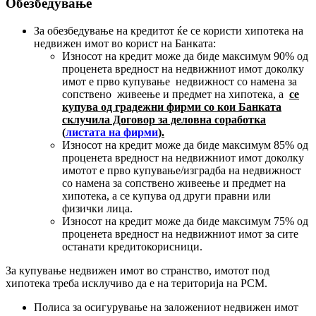
Обезбедување
За обезбедување на кредитот ќе се користи хипотека на
недвижен имот во корист на Банката:
Износот на кредит може да биде максимум 90% од
проценета вредност на недвижниот имот доколку
имот е прво купување недвижност со намена за
сопствено живеење и предмет на хипотека, а
се
купува од градежни фирми со кои Банката
склучила Договор за деловна соработка
(
листата на фирми
).
Износот на кредит може да биде максимум 85% од
проценета вредност на недвижниот имот доколку
имотот е прво купување/изградба на недвижност
со намена за сопствено живеење и предмет на
хипотека, а се купува од други правни или
физички лица.
Износот на кредит може да биде максимум 75% од
проценета вредност на недвижниот имот за сите
останати кредитокорисници.
За купување недвижен имот во странство, имотот под
хипотека треба исклучиво да е на територија на РСМ.
Полиса за осигурување на заложениот недвижен имот