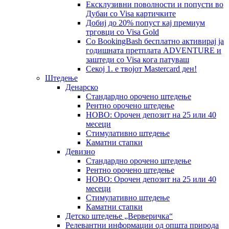
Eксклузивни поволности и попусти во
Дубаи со Visa картичките
Добиј до 20% попуст кај премиум
трговци со Visa Gold
Со BookingBash бесплатно активирај ја
годишната претплата ADVENTURE и
заштеди со Visa кога патуваш
Секој 1. е твојот Mastercard ден!
Штедење
Денарско
Стандардно орочено штедење
Рентно орочено штедење
НОВО: Орочен депозит на 25 или 40
месеци
Стимулативно штедење
Каматни стапки
Девизно
Стандардно орочено штедење
Рентно орочено штедење
НОВО: Орочен депозит на 25 или 40
месеци
Стимулативно штедење
Каматни стапки
Детско штедење „Верверичка“
Релевантни информации од општа природа