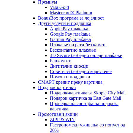
Премиум
Visa Gold
Mastercard® Platinum
BonusBox програма за лојалност
Други услуги и поддршка
Apple Pay плаќања
Google Pay плаќања
Garmin Pay плаќања
Плаќање на рати без камата
Бесконтактно плаќање
3D Secure безбедно онлајн плаќање
Банкомати
Дигитални киосци
Совети за безбедно користење
Помош и поддршка
СМАРТ кредит преку картичка
Подарок-картички
Подарок-картичка за Skopje City Mall
Подарок картичка за East Gate Mall
Проверка на состојба на подарок-
картичка
Промотивни акции
ZIPP & WIN
Гастрономски уживања со попуст од
20%