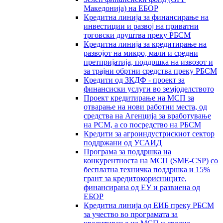
Македонија) на ЕБОР
Кредитна линија за финансирање на
инвестиции и развој на приватни
трговски друштва преку РБСМ
Кредитна линија за кредитирање на
развојот на микро, мали и средни
претпријатија, поддршка на извозот и
за трајни обртни средства преку РБСМ
Кредити од ЗКДФ - проект за
финансиски услуги во земјоделството
Проект кредитирање на МСП за
отварање на нови работни места, од
средства на Агенција за вработување
на РСМ, а со посредство на РБСМ
Кредити за агроиндустрискиот сектор
поддржани од УСАИД
Програма за поддршка на
конкурентноста на МСП (SME-CSP) со
бесплатна техничка поддршка и 15%
грант за кредитокорисниците,
финансирана од ЕУ и развиена од
ЕБОР
Кредитна линија од ЕИБ преку РБСМ
за учество во програмата за