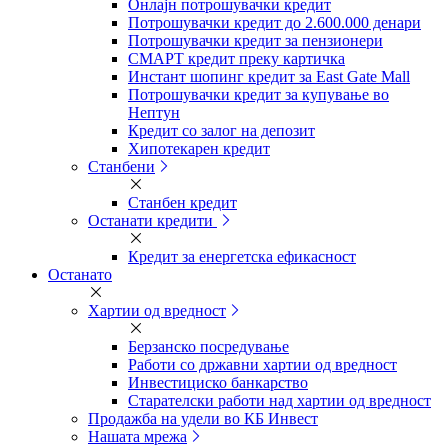
Онлајн потрошувачки кредит
Потрошувачки кредит до 2.600.000 денари
Потрошувачки кредит за пензионери
СМАРТ кредит преку картичка
Инстант шопинг кредит за East Gate Mall
Потрошувачки кредит за купување во
Нептун
Кредит со залог на депозит
Хипотекарен кредит
Станбени
Станбен кредит
Останати кредити
Кредит за енергетска ефикасност
Останато
Хартии од вредност
Берзанско посредување
Работи со државни хартии од вредност
Инвестициско банкарство
Старателски работи над хартии од вредност
Продажба на удели во КБ Инвест
Нашата мрежа