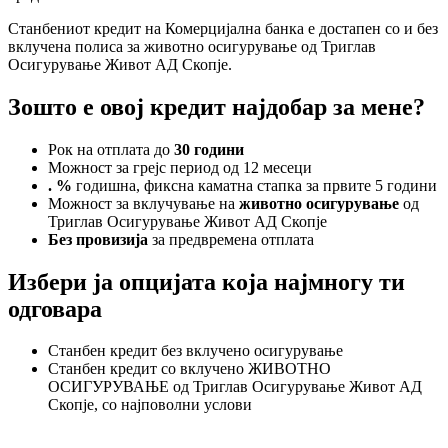
Станбениот кредит на Комерцијална банка е достапен со и без
вклучена полиса за животно осигурување од Триглав
Осигурување Живот АД Скопје.
Зошто е овој кредит најдобар за мене?
Рок на отплата до
30 години
Можност за грејс период од 12 месеци
.
%
годишна, фиксна каматна стапка за првите 5 години
Можност за вклучување на
животно осигурување
од
Триглав Осигурување Живот АД Скопје
Без провизија
за предвремена отплата
Избери ја опцијата која најмногу ти
одговара
Станбен кредит без вклучено осигурување
Станбен кредит со вклучено ЖИВОТНО
ОСИГУРУВАЊЕ од Триглав Осигурување Живот АД
Скопје, со најповолни услови