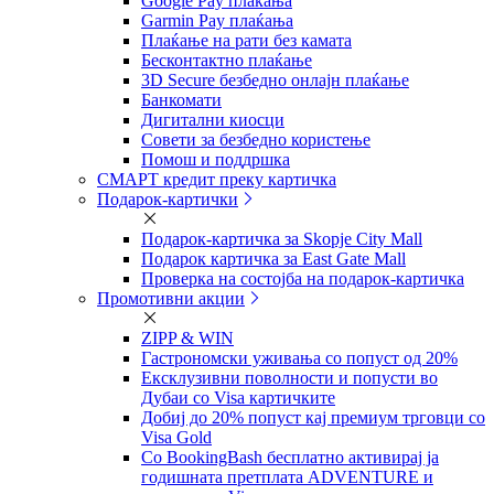
Google Pay плаќања
Garmin Pay плаќања
Плаќање на рати без камата
Бесконтактно плаќање
3D Secure безбедно онлајн плаќање
Банкомати
Дигитални киосци
Совети за безбедно користење
Помош и поддршка
СМАРТ кредит преку картичка
Подарок-картички
Подарок-картичка за Skopje City Mall
Подарок картичка за East Gate Mall
Проверка на состојба на подарок-картичка
Промотивни акции
ZIPP & WIN
Гастрономски уживања со попуст од 20%
Eксклузивни поволности и попусти во
Дубаи со Visa картичките
Добиј до 20% попуст кај премиум трговци со
Visa Gold
Со BookingBash бесплатно активирај ја
годишната претплата ADVENTURE и