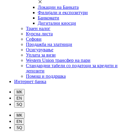
Локации на Банката
Филијали и експозитури
Банкомати
Дигитални киосци
Траен налог
Курсна листа
Сефови
Продажба на златници
Осигурување
Уплата за визи
Western Union трансфер на пари
Стандардни табели со податоци за кредити и
депозити
Помош и поддршка
Интернет банка