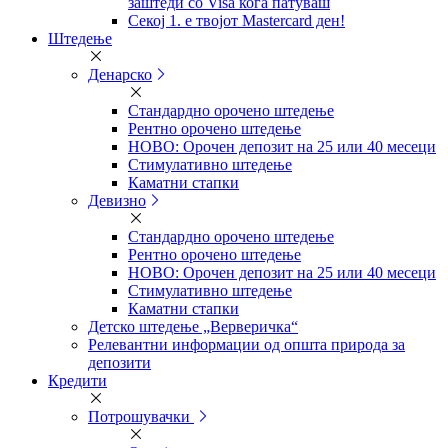
заштеди со Visa кога патуваш
Секој 1. е твојот Mastercard ден!
Штедење
Денарско
Стандардно орочено штедење
Рентно орочено штедење
НОВО: Орочен депозит на 25 или 40 месеци
Стимулативно штедење
Каматни стапки
Девизно
Стандардно орочено штедење
Рентно орочено штедење
НОВО: Орочен депозит на 25 или 40 месеци
Стимулативно штедење
Каматни стапки
Детско штедење „Верверичка“
Релевантни информации од општа природа за
депозити
Кредити
Потрошувачки