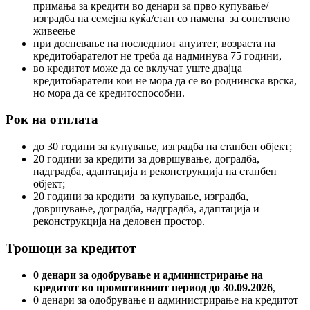
примања за кредити во денари за прво купување/
изградба на семејна куќа/стан со намена за сопствено
живеење
при доспевање на последниот ануитет, возраста на
кредитобарателот не треба да надминува 75 години,
во кредитот може да се вклучат уште двајца
кредитобаратели кои не мора да се во роднинска врска,
но мора да се кредитоспособни.
Рок на отплата
до 30 години за купување, изградба на станбен објект;
20 години за кредити за довршување, доградба,
надградба, адаптација и реконструкција на станбен
објект;
20 години за кредити за купување, изградба,
довршување, доградба, надградба, адаптација и
реконструкција на деловен простор.
Трошоци за кредитот
0 денари за одобрување и администрирање на
кредитот во промотивниот период до 30.09.2026
,
0 денари за одобрување и администрирање на кредитот