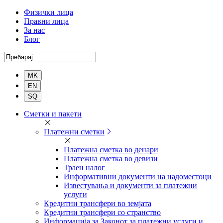
Физички лица
Правни лица
За нас
Блог
Пребарај
Комерцијална
Сметки и пакети
банка
Платежни сметки
Платежна сметка во денари
Платежна сметка во девизи
Траен налог
Информативни документи на надоместоци
Известувања и документи за платежни
услуги
Кредитни трансфери во земјата
Кредитни трансфери со странство
Информација за Законот за платежни услуги и