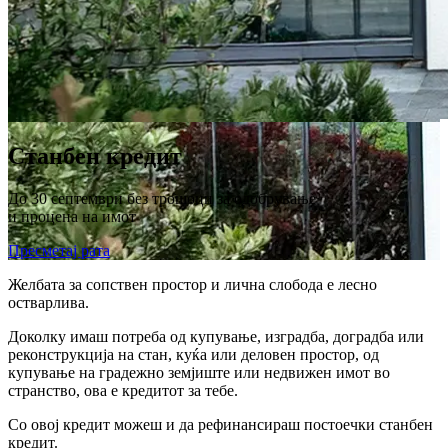
Станбен кредит
До 30 септември без трошоци за одобрување
и процена на имот
Пресметај рата
Желбата за сопствен простор и лична слобода е лесно
остварлива.
Доколку имаш потреба од купување, изградба, доградба или
реконструкција на стан, куќа или деловен простор, од
купување на градежно земјиште или недвижен имот во
странство, ова е кредитот за тебе.
Со овој кредит можеш и да рефинансираш постоечки станбен
кредит.