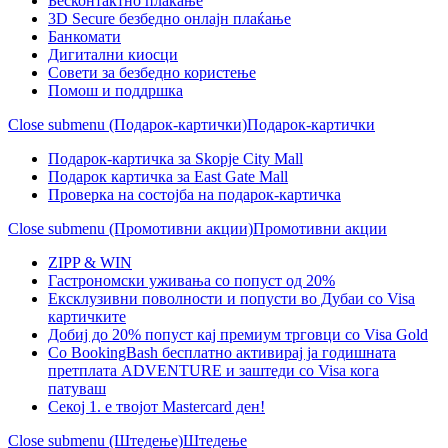
Бесконтактно плаќање
3D Secure безбедно онлајн плаќање
Банкомати
Дигитални киосци
Совети за безбедно користење
Помош и поддршка
Close submenu (Подарок-картички)
Подарок-картички
Подарок-картичка за Skopje City Mall
Подарок картичка за East Gate Mall
Проверка на состојба на подарок-картичка
Close submenu (Промотивни акции)
Промотивни акции
ZIPP & WIN
Гастрономски уживања со попуст од 20%
Eксклузивни поволности и попусти во Дубаи со Visa
картичките
Добиј до 20% попуст кај премиум трговци со Visa Gold
Со BookingBash бесплатно активирај ја годишната
претплата ADVENTURE и заштеди со Visa кога
патуваш
Секој 1. е твојот Mastercard ден!
Close submenu (Штедење)
Штедење