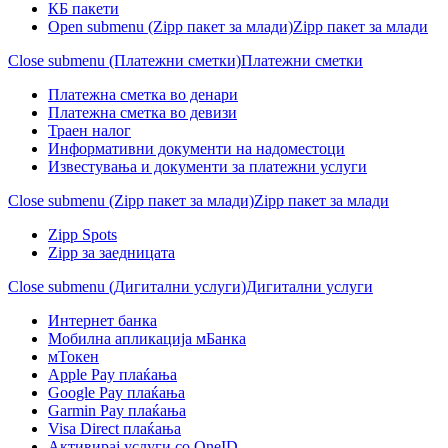
КБ пакети
Open submenu (Zipp пакет за млади)
Zipp пакет за млади
Close submenu (Платежни сметки)
Платежни сметки
Платежна сметка во денари
Платежна сметка во девизи
Траен налог
Информативни документи на надоместоци
Известувања и документи за платежни услуги
Close submenu (Zipp пакет за млади)
Zipp пакет за млади
Zipp Spots
Zipp за заедницата
Close submenu (Дигитални услуги)
Дигитални услуги
Интернет банка
Мобилна апликација мБанка
мТокен
Apple Pay плаќања
Google Pay плаќања
Garmin Pay плаќања
Visa Direct плаќања
Активирај услуги со OneID