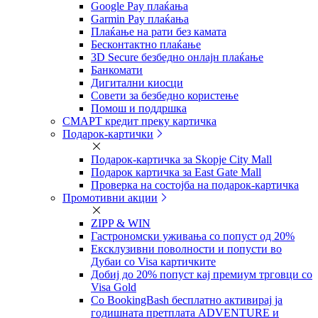
Google Pay плаќања
Garmin Pay плаќања
Плаќање на рати без камата
Бесконтактно плаќање
3D Secure безбедно онлајн плаќање
Банкомати
Дигитални киосци
Совети за безбедно користење
Помош и поддршка
СМАРТ кредит преку картичка
Подарок-картички
Подарок-картичка за Skopje City Mall
Подарок картичка за East Gate Mall
Проверка на состојба на подарок-картичка
Промотивни акции
ZIPP & WIN
Гастрономски уживања со попуст од 20%
Eксклузивни поволности и попусти во
Дубаи со Visa картичките
Добиј до 20% попуст кај премиум трговци со
Visa Gold
Со BookingBash бесплатно активирај ја
годишната претплата ADVENTURE и