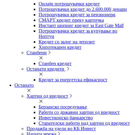
Онлајн потрошувачки кредит
Потрошувачки кредит до 2.600.000 денари
Потрошувачки кредит за пензионери
СМАРТ кредит преку картичка
Инстант шопинг кредит за East Gate Mall
Потрошувачки кредит за купување во
Нептун
Кредит со залог на депозит
Хипотекарен кредит
Станбени
Станбен кредит
Останати кредити
Кредит за енергетска ефикасност
Останато
Хартии од вредност
Берзанско посредување
Работи со државни хартии од вредност
Инвестициско банкарство
Старателски работи над хартии од вредност
Продажба на удели во КБ Инвест
Нашата мрежа