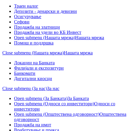
Траен налог
Депозити - денарски и девизни
Осигурување
Сефови
Продажба на златници
Продажба на удели во КБ Инвест
Open submenu (Нашата мрежа)
Нашата мрежа
Помош и поддршка
Close submenu (Нашата мрежа)
Нашата мрежа
Локации на Банката
Филијали и експозитури
Банкомати
Дигитални киосци
Close submenu (За нас)
За нас
Open submenu (За Банката)
За Банката
Open submenu (Односи со инвеститори)
Односи со
инвеститори
Open submenu (Општествена одговорност)
Општествена
одговорност
Продажба на имот
Вработување и пракса