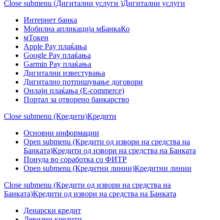
Close submenu (Дигитални услуги )
Дигитални услуги
Интернет банка
Мобилна апликација мБанкаКо
мТокен
Apple Pay плаќања
Google Pay плаќања
Garmin Pay плаќања
Дигитални известувања
Дигитално потпишување договори
Онлајн плаќања (Е-commerce)
Портал за отворено банкарство
Close submenu (Кредити)
Кредити
Основни информации
Open submenu (Кредити од извори на средства на
Банката)
Кредити од извори на средства на Банката
Понуда во соработка со ФИТР
Open submenu (Кредитни линии)
Кредитни линии
Close submenu (Кредити од извори на средства на
Банката)
Кредити од извори на средства на Банката
Денарски кредит
Девизни кредити