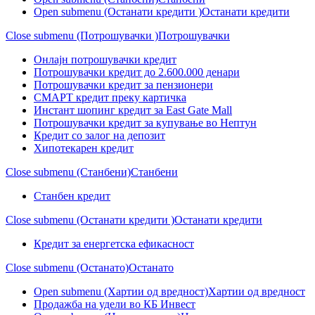
Open submenu (Останати кредити )
Останати кредити
Close submenu (Потрошувачки )
Потрошувачки
Онлајн потрошувачки кредит
Потрошувачки кредит до 2.600.000 денари
Потрошувачки кредит за пензионери
СМАРТ кредит преку картичка
Инстант шопинг кредит за East Gate Mall
Потрошувачки кредит за купување во Нептун
Кредит со залог на депозит
Хипотекарен кредит
Close submenu (Станбени)
Станбени
Станбен кредит
Close submenu (Останати кредити )
Останати кредити
Кредит за енергетска ефикасност
Close submenu (Останато)
Останато
Open submenu (Хартии од вредност)
Хартии од вредност
Продажба на удели во КБ Инвест