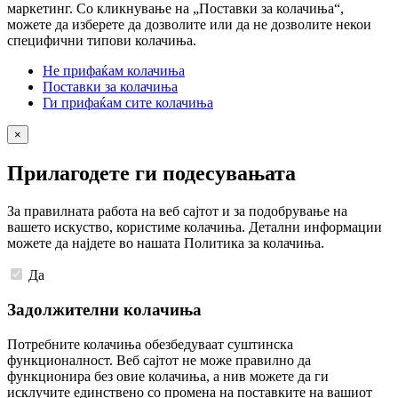
маркетинг. Со кликнување на „Поставки за колачиња“,
можете да изберете да дозволите или да не дозволите некои
специфични типови колачиња.
Не прифаќам колачиња
Поставки за колачиња
Ги прифаќам сите колачиња
×
Прилагодете ги подесувањата
За правилната работа на веб сајтот и за подобрување на
вашето искуство, користиме колачиња. Детални информации
можете да најдете во нашата Политика за колачиња.
Да
Задолжителни колачиња
Потребните колачиња обезбедуваат суштинска
функционалност. Веб сајтот не може правилно да
функционира без овие колачиња, а нив можете да ги
исклучите единствено со промена на поставките на вашиот