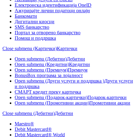
Електронска идентификација OneID
Ажурирајте лични податоци онлајн
Банкомати
Дигитални киосци
SMS банкарство
Портал за отворeно банкарство
Помош и поддршка
Close submenu (Картички)
Картички
Open submenu (Дебитни)
Дебитни
Open submenu (Кредитни)
Кредитни
Open submenu (Премиум)
Премиум
BonusBox програма за лојалност
Open submenu (Други услуги и поддршка )
Други услуги
и поддршка
СМАРТ кредит преку картичка
Open submenu (Подарок-картички)
Подарок-картички
Open submenu (Промотивни акции)
Промотивни акции
Close submenu (Дебитни)
Дебитни
Maestro®
Debit Mastercard®
Debit Mastercard® World