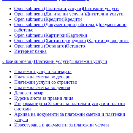
Open submenu (Платежни услуги)
Платежни услуги
Open submenu (Дигитални услуги )
Дигитални услуги
Open submenu (Кредити)
Кредити
Open submenu (Документарно работење)
Документарно
работење
Open submenu (Kартички)
Kартички
Open submenu (Хартии од вредност)
Хартии од вредност
Open submenu (Останато)
Останато
Интернет банка
Close submenu (Платежни услуги)
Платежни услуги
Платежни услуги во земјата
Платежна сметка во денари
Платежни услуги со странство
Платежна сметка во девизи
Девизен пазар
Курсна листа за правни лица
Информација за Законот за платежни услуги и платни
системи
Архива на документи за платежни сметки и платежни
услуги
Известувања и документи за платежни услуги