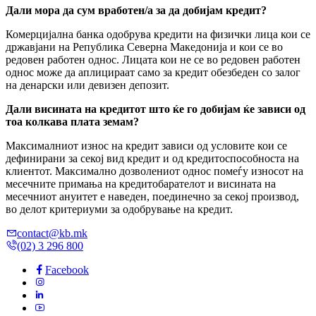
Дали мора да сум вработен/а за да добијам кредит?
Комерцијална банка одобрува кредити на физички лица кои се
државјани на Република Северна Македонија и кои се во
редовен работен однос. Лицата кои не се во редовен работен
однос може да аплицираат само за кредит обезбеден со залог
на денарски или девизен депозит.
Дали висината на кредитот што ќе го добијам ќе зависи од
тоа колкава плата земам?
Максималниот износ на кредит зависи од условите кои се
дефинирани за секој вид кредит и од кредитоспособноста на
клиентот. Максимално дозволениот однос помеѓу износот на
месечните примања на кредитобарателот и висината на
месечниот ануитет е наведен, поединечно за секој производ,
во делот критериуми за одобрување на кредит.
contact@kb.mk
(02) 3 296 800
Facebook
Instagram
LinkedIn
Youtube