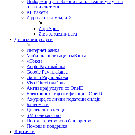
Информација за Законот за платежни услуги и
платни системи
КБ пакети
Zipp пакет за млади
Zipp Spots
Zipp за заедницата
Дигитални услуги
Интернет банка
Мобилна апликација мБанка
мТокен
Apple Pay плаќања
Google Pay плаќања
Garmin Pay плаќања
Visa Direct плаќања
Активирај услуги со OneID
Електронска идентификација OneID
Ажурирајте лични податоци онлајн
Банкомати
Дигитални киосци
SMS банкарство
Портал за отворeно банкарство
Помош и поддршка
Картички