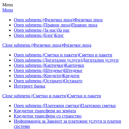
Menu
Menu
Open submenu (Физички лица)
Физички лица
Open submenu (Правни лица)
Правни лица
Open submenu (За нас)
За нас
Open submenu (Блог)
Блог
Close submenu (Физички лица)
Физички лица
Open submenu (Сметки и пакети)
Сметки и пакети
Open submenu (Дигитални услуги)
Дигитални услуги
Open submenu (Картички)
Картички
Open submenu (Штедење)
Штедење
Open submenu (Кредити)
Кредити
Open submenu (Останато)
Останато
Интернет банка
Close submenu (Сметки и пакети)
Сметки и пакети
Open submenu (Платежни сметки)
Платежни сметки
Кредитни трансфери во земјата
Кредитни трансфери со странство
Информација за Законот за платежни услуги и платни
системи