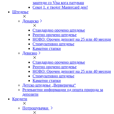
заштеди со Visa кога патуваш
Секој 1. е твојот Mastercard ден!
Штедење
Денарско
Стандардно орочено штедење
Рентно орочено штедење
НОВО: Орочен депозит на 25 или 40 месеци
Стимулативно штедење
Каматни стапки
Девизно
Стандардно орочено штедење
Рентно орочено штедење
НОВО: Орочен депозит на 25 или 40 месеци
Стимулативно штедење
Каматни стапки
Детско штедење „Верверичка“
Релевантни информации од општа природа за
депозити
Кредити
Потрошувачки