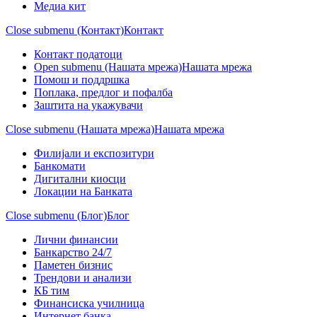
Медиа кит
Close submenu (Контакт)
Контакт
Контакт податоци
Open submenu (Нашата мрежа)
Нашата мрежа
Помош и поддршка
Поплака, предлог и пофалба
Заштита на укажувачи
Close submenu (Нашата мрежа)
Нашата мрежа
Филијали и експозитури
Банкомати
Дигитални киосци
Локации на Банката
Close submenu (Блог)
Блог
Лични финансии
Банкарство 24/7
Паметен бизнис
Трендови и анализи
КБ тим
Финансиска училница
Интернет банка