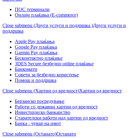
ПОС терминали
Онлајн плаќања (Е-commerce)
Close submenu (Други услуги и поддршка )
Други услуги и
поддршка
Apple Pay плаќања
Google Pay плаќања
Garmin Pay плаќања
Бесконтактно плаќање
3DES Secure безбедно online плаќање
Банкомати
Совети за безбедно користење
Помош и поддршка
Close submenu (Хартии од вредност)
Хартии од вредност
Берзанско посредување
Работи со државни хартии од вредност
Инвестициско банкарство
Старателски работи над хартии од вредност
Банка - чувар на имот
Close submenu (Останато)
Останато