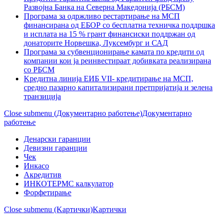
Развојна Банка на Северна Македонија (РБСМ)
Програма за одржливо рестартирање на МСП
финансирана од ЕБОР со бесплатна техничка поддршка
и исплата на 15 % грант финансиски поддржан од
донаторите Норвешка, Луксембург и САД
Програма за субвенционирање камата по кредити од
компании кои ја реинвестираат добивката реализирана
со РБСМ
Kредитна линија ЕИБ VII- кредитирање на МСП,
средно пазарно капитализирани претпријатија и зелена
транзиција
Close submenu (Документарно работење)
Документарно
работење
Денарски гаранции
Девизни гаранции
Чек
Инкасо
Акредитив
ИНКОТЕРМС калкулатор
Форфетирање
Close submenu (Kартички)
Kартички