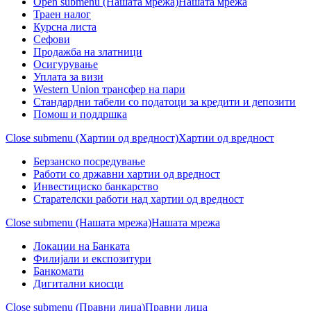
Open submenu (Нашата мрежа)
Нашата мрежа
Траен налог
Курсна листа
Сефови
Продажба на златници
Осигурување
Уплата за визи
Western Union трансфер на пари
Стандардни табели со податоци за кредити и депозити
Помош и поддршка
Close submenu (Хартии од вредност)
Хартии од вредност
Берзанско посредување
Работи со државни хартии од вредност
Инвестициско банкарство
Старателски работи над хартии од вредност
Close submenu (Нашата мрежа)
Нашата мрежа
Локации на Банката
Филијали и експозитури
Банкомати
Дигитални киосци
Close submenu (Правни лица)
Правни лица