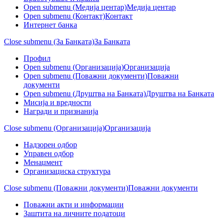
Open submenu (Медија центар)
Медија центар
Open submenu (Контакт)
Контакт
Интернет банка
Close submenu (За Банката)
За Банката
Профил
Open submenu (Организација)
Организација
Open submenu (Поважни документи)
Поважни
документи
Open submenu (Друштва на Банката)
Друштва на Банката
Мисија и вредности
Награди и признанија
Close submenu (Организација)
Организација
Надзорен одбор
Управен одбор
Менаџмент
Организациска структура
Close submenu (Поважни документи)
Поважни документи
Поважни акти и информации
Заштита на личните податоци