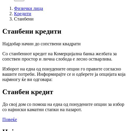
Физички лица
Кредити
Станбени
Станбени кредити
Најдобар начин до сопствени квадрати
Со станбениот кредит на Комерцијална банка желбата за
сопствен простор и лична слобода е лесно остварлива.
Изборот на една од понудените опции го правите согласно
вашите потреби. Информирајте се и одберете ја опцијата која
најмногу ќе ви одговара:
Станбен кредит
До свој дом со помош на една од понудените опции за избор
со најниски каматни стапки на пазарот.
Повеќе