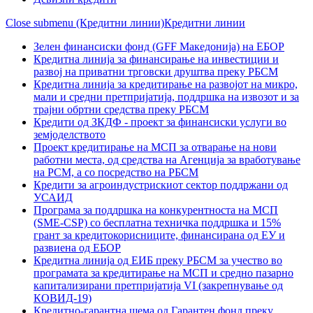
Close submenu (Кредитни линии)
Кредитни линии
Зелен финансиски фонд (GFF Македонија) на ЕБОР
Кредитна линија за финансирање на инвестиции и
развој на приватни трговски друштва преку РБСМ
Кредитна линија за кредитирање на развојот на микро,
мали и средни претпријатија, поддршка на извозот и за
трајни обртни средства преку РБСМ
Кредити од ЗКДФ - проект за финансиски услуги во
земјоделството
Проект кредитирање на МСП за отварање на нови
работни места, од средства на Агенција за вработување
на РСМ, а со посредство на РБСМ
Кредити за агроиндустрискиот сектор поддржани од
УСАИД
Програма за поддршка на конкурентноста на МСП
(SME-CSP) со бесплатна техничка поддршка и 15%
грант за кредитокорисниците, финансирана од ЕУ и
развиена од ЕБОР
Кредитна линија од ЕИБ преку РБСМ за учество во
програмата за кредитирање на МСП и средно пазарно
капитализирани претпријатија VI (закрепнување од
КОВИД-19)
Кредитно-гарантна шема од Гарантен фонд преку