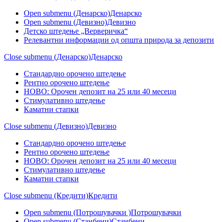
Open submenu (Денарско)
Денарско
Open submenu (Девизно)
Девизно
Детско штедење „Верверичка“
Релевантни информации од општа природа за депозити
Close submenu (Денарско)
Денарско
Стандардно орочено штедење
Рентно орочено штедење
НОВО: Орочен депозит на 25 или 40 месеци
Стимулативно штедење
Каматни стапки
Close submenu (Девизно)
Девизно
Стандардно орочено штедење
Рентно орочено штедење
НОВО: Орочен депозит на 25 или 40 месеци
Стимулативно штедење
Каматни стапки
Close submenu (Кредити)
Кредити
Open submenu (Потрошувачки )
Потрошувачки
Open submenu (Станбени)
Станбени