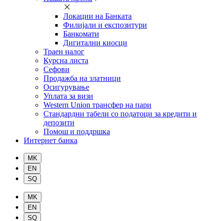
Локации на Банката
Филијали и експозитури
Банкомати
Дигитални киосци
Траен налог
Курсна листа
Сефови
Продажба на златници
Осигурување
Уплата за визи
Western Union трансфер на пари
Стандардни табели со податоци за кредити и
депозити
Помош и поддршка
Интернет банка