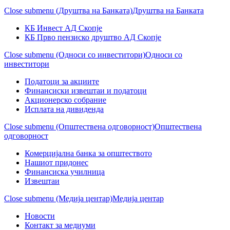
Close submenu (Друштва на Банката)
Друштва на Банката
КБ Инвест АД Скопје
КБ Прво пензиско друштво АД Скопје
Close submenu (Односи со инвеститори)
Односи со
инвеститори
Податоци за акциите
Финансиски извештаи и податоци
Акционерско собрание
Исплата на дивиденда
Close submenu (Општествена одговорност)
Општествена
одговорност
Комерцијална банка за општеството
Нашиот придонес
Финансиска училница
Извештаи
Close submenu (Медија центар)
Медија центар
Новости
Контакт за медиуми