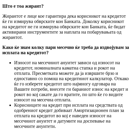
Што е тоа жирант?
Жирантот е лице кое гарантира дека корисникот на кредитот
ќе ги измирува обврските кон Банката. Доколку корисникот
на кредитот не ги измирува обврските кон Банката, ќе бидат
активирани инструментите за наплата на побарувањата од
жирантот.
Како ќе знам колку пари месечно ќе треба да издвојувам за
исплата на кредитот?
Износот на месечниот ануитет зависи од износот на
кредитот, номиналната каматна стапка и рокот на
отплата. Пресметката можете да ја извршите брзо и
едноставно со помош на кредитниот калкулатор. Откако
ќе го изберете кредитот што најмногу одговара на
Вашите потреби, внесете ги бараниот износ на кредит и
рокот во кој сакате да го вратите, по што ќе го видите
износот на месечна отплата.
Корисниците на кредит при исплата на средствата од
одобрениот кредит добиваат Амортизационен план за
отплата на кредитот во кој е наведен износот на
месечниот ануитет и датумите на доспевање на
месечните ануитети.