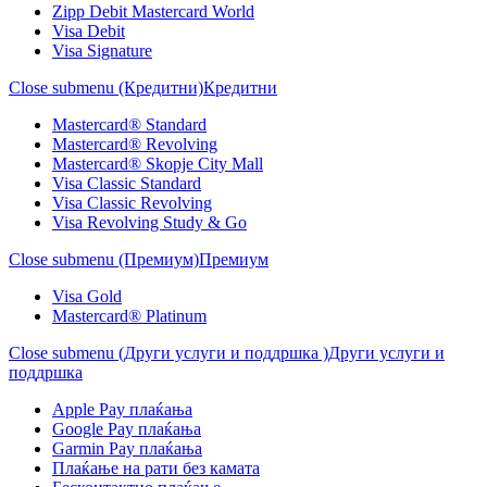
Zipp Debit Mastercard World
Visa Debit
Visa Signature
Close submenu (Кредитни)
Кредитни
Mastercard® Standard
Mastercard® Revolving
Mastercard® Skopje City Mall
Visa Classic Standard
Visa Classic Revolving
Visa Revolving Study & Go
Close submenu (Премиум)
Премиум
Visa Gold
Mastercard® Platinum
Close submenu (Други услуги и поддршка )
Други услуги и
поддршка
Apple Pay плаќања
Google Pay плаќања
Garmin Pay плаќања
Плаќање на рати без камата