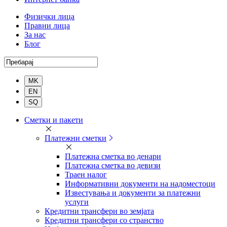
Физички лица
Правни лица
За нас
Блог
Пребарај
Комерцијална
Сметки и пакети
банка
Платежни сметки
Платежна сметка во денари
Платежна сметка во девизи
Траен налог
Информативни документи на надоместоци
Известувања и документи за платежни
услуги
Кредитни трансфери во земјата
Кредитни трансфери со странство