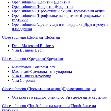
Open submenu (Дебитни )
Дебитни
Open submenu (Кредитни)
Кредитни
Open submenu (Промотивни акции)
Промотивни акции
Open submenu (Прифаќање на картички)
Прифаќање на
картички
Open submenu (Други услуги и поддршка )
Други услуги
и поддршка
Close submenu (Дебитни )
Дебитни
Debit Mastercard Business
Visa Business Debit
Close submenu (Кредитни)
Кредитни
Mastercard® BusinessCard
Mastercard® деловна - меѓународна
Visa Business Revolving
Visa Corporate
Close submenu (Промотивни акции)
Промотивни акции
Освежете го вашиот бизнис со Visa деловните картички
Close submenu (Прифаќање на картички)
Прифаќање на
картички