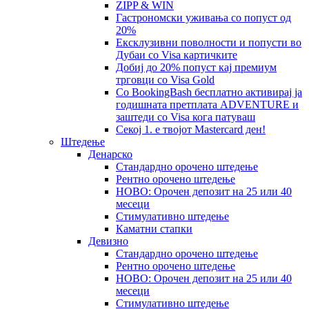
ZIPP & WIN
Гастрономски уживања со попуст од
20%
Eксклузивни поволности и попусти во
Дубаи со Visa картичките
Добиј до 20% попуст кај премиум
трговци со Visa Gold
Со BookingBash бесплатно активирај ја
годишната претплата ADVENTURE и
заштеди со Visa кога патуваш
Секој 1. е твојот Mastercard ден!
Штедење
Денарско
Стандардно орочено штедење
Рентно орочено штедење
НОВО: Орочен депозит на 25 или 40
месеци
Стимулативно штедење
Каматни стапки
Девизно
Стандардно орочено штедење
Рентно орочено штедење
НОВО: Орочен депозит на 25 или 40
месеци
Стимулативно штедење