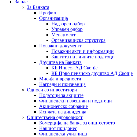
За нас
За Банката
Профил
Организација
Надзорен одбор
Управен одбор
Менаџмент
Организациска структура
Поважни документи
Поважни акти и информации
Заштита на личните податоци
Друштва на Банката
КБ Инвест АД Скопје
КБ Прво пензиско друштво АД Скопје
Мисија и вредности
Награди и признанија
Односи со инвеститори
Податоци за акциите
Финансиски извештаи и податоци
Акционерско собрание
Исплата на дивиденда
Општествена одговорност
Комерцијална банка за општеството
Нашиот придонес
Финансиска училница