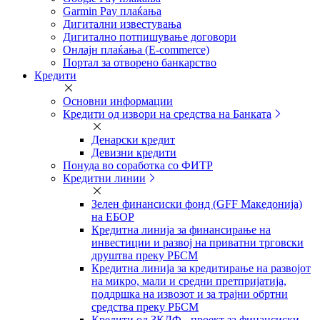
Garmin Pay плаќања
Дигитални известувања
Дигитално потпишување договори
Онлајн плаќања (Е-commerce)
Портал за отворено банкарство
Кредити
Основни информации
Кредити од извори на средства на Банката
Денарски кредит
Девизни кредити
Понуда во соработка со ФИТР
Кредитни линии
Зелен финансиски фонд (GFF Македонија)
на ЕБОР
Кредитна линија за финансирање на
инвестиции и развој на приватни трговски
друштва преку РБСМ
Кредитна линија за кредитирање на развојот
на микро, мали и средни претпријатија,
поддршка на извозот и за трајни обртни
средства преку РБСМ
Кредити од ЗКДФ - проект за финансиски