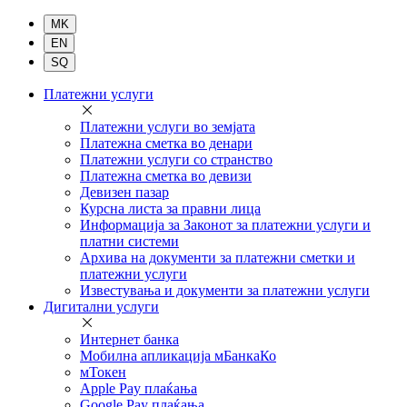
Комерцијална
Платежни услуги
банка
Платежни услуги во земјата
Платежна сметка во денари
Платежни услуги со странство
Платежна сметка во девизи
Девизен пазар
Курсна листа за правни лица
Информација за Законот за платежни услуги и
платни системи
Архива на документи за платежни сметки и
платежни услуги
Известувања и документи за платежни услуги
Дигитални услуги
Интернет банка
Мобилна апликација мБанкаКо
мТокен
Apple Pay плаќања
Google Pay плаќања