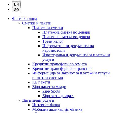
Физички лица
Сметки и пакети
Платежни сметки
Платежна сметка во денари
Платежна сметка во девизи
Траен налог
Информативни документи на
надоместоци
Известувања и документи за платежни
услуги
Кредитни трансфери во земјата
Кредитни трансфери со странство
Информација за Законот за платежни услуги
и платни системи
КБ пакети
Zipp пакет за млади
Zipp Spots
Zipp за заедницата
Дигитални услуги
Интернет банка
Мобилна апликација мБанка