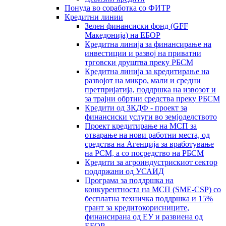
Понуда во соработка со ФИТР
Кредитни линии
Зелен финансиски фонд (GFF
Македонија) на ЕБОР
Кредитна линија за финансирање на
инвестиции и развој на приватни
трговски друштва преку РБСМ
Кредитна линија за кредитирање на
развојот на микро, мали и средни
претпријатија, поддршка на извозот и
за трајни обртни средства преку РБСМ
Кредити од ЗКДФ - проект за
финансиски услуги во земјоделството
Проект кредитирање на МСП за
отварање на нови работни места, од
средства на Агенција за вработување
на РСМ, а со посредство на РБСМ
Кредити за агроиндустрискиот сектор
поддржани од УСАИД
Програма за поддршка на
конкурентноста на МСП (SME-CSP) со
бесплатна техничка поддршка и 15%
грант за кредитокорисниците,
финансирана од ЕУ и развиена од
ЕБОР