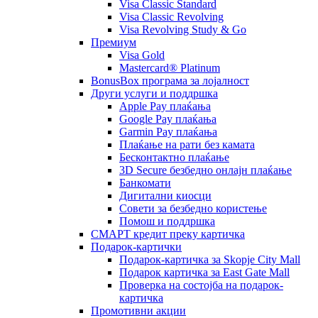
Visa Classic Standard
Visa Classic Revolving
Visa Revolving Study & Go
Премиум
Visa Gold
Mastercard® Platinum
BonusBox програма за лојалност
Други услуги и поддршка
Apple Pay плаќања
Google Pay плаќања
Garmin Pay плаќања
Плаќање на рати без камата
Бесконтактно плаќање
3D Secure безбедно онлајн плаќање
Банкомати
Дигитални киосци
Совети за безбедно користење
Помош и поддршка
СМАРТ кредит преку картичка
Подарок-картички
Подарок-картичка за Skopje City Mall
Подарок картичка за East Gate Mall
Проверка на состојба на подарок-
картичка
Промотивни акции