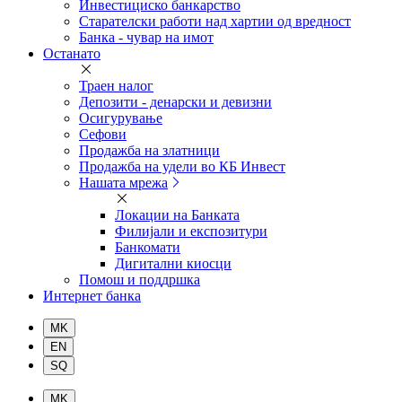
Инвестициско банкарство
Старателски работи над хартии од вредност
Банка - чувар на имот
Останато
Траен налог
Депозити - денарски и девизни
Осигурување
Сефови
Продажба на златници
Продажба на удели во КБ Инвест
Нашата мрежа
Локации на Банката
Филијали и експозитури
Банкомати
Дигитални киосци
Помош и поддршка
Интернет банка