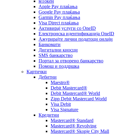
мТокен
Apple Pay плаќања
Google Pay плаќања
Garmin Pay плаќања
Visa Direct плаќања
Активирај услуги со OneID
Електронска идентификација OneID
Ажурирајте лични податоци онлајн
Банкомати
Дигитални киосци
SMS банкарство
Портал за отворeно банкарство
Помош и поддршка
Картички
Дебитни
Maestro®
Debit Mastercard®
Debit Mastercard® World
Zipp Debit Mastercard World
Visa Debit
Visa Signature
Кредитни
Mastercard® Standard
Mastercard® Revolving
Mastercard® Skopje City Mall