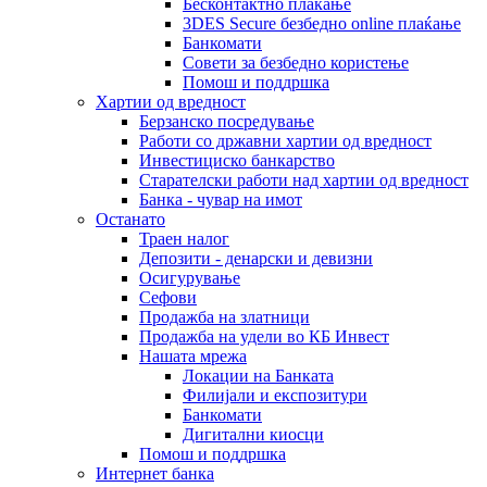
Бесконтактно плаќање
3DES Secure безбедно online плаќање
Банкомати
Совети за безбедно користење
Помош и поддршка
Хартии од вредност
Берзанско посредување
Работи со државни хартии од вредност
Инвестициско банкарство
Старателски работи над хартии од вредност
Банка - чувар на имот
Останато
Траен налог
Депозити - денарски и девизни
Осигурување
Сефови
Продажба на златници
Продажба на удели во КБ Инвест
Нашата мрежа
Локации на Банката
Филијали и експозитури
Банкомати
Дигитални киосци
Помош и поддршка
Интернет банка