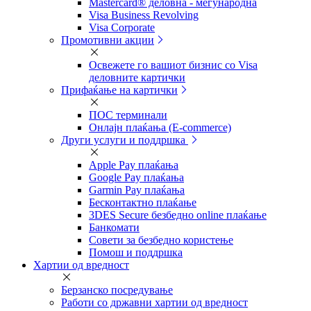
Mastercard® деловна - меѓународна
Visa Business Revolving
Visa Corporate
Промотивни акции
Освежете го вашиот бизнис со Visa
деловните картички
Прифаќање на картички
ПОС терминали
Онлајн плаќања (Е-commerce)
Други услуги и поддршка
Apple Pay плаќања
Google Pay плаќања
Garmin Pay плаќања
Бесконтактно плаќање
3DES Secure безбедно online плаќање
Банкомати
Совети за безбедно користење
Помош и поддршка
Хартии од вредност
Берзанско посредување
Работи со државни хартии од вредност