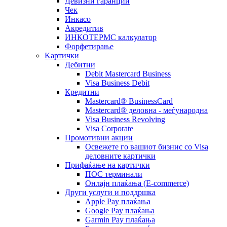
Девизни гаранции
Чек
Инкасо
Акредитив
ИНКОТЕРМС калкулатор
Форфетирање
Kартички
Дебитни
Debit Mastercard Business
Visa Business Debit
Кредитни
Mastercard® BusinessCard
Mastercard® деловна - меѓународна
Visa Business Revolving
Visa Corporate
Промотивни акции
Освежете го вашиот бизнис со Visa
деловните картички
Прифаќање на картички
ПОС терминали
Онлајн плаќања (Е-commerce)
Други услуги и поддршка
Apple Pay плаќања
Google Pay плаќања
Garmin Pay плаќања