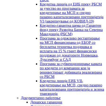
Кредитна линија од ЕИБ преку РБСМ
за учество во програмата за
кредитирање на МСП и средно
пазарно капитализирани претпријатија
VI (закрепнување од КОВИД-19)
Кредитно-гарантна шема од Гарантен
фонд преку Развојна Банка на Северна
Македонија (РБСМ)
Програма за одржливо рестартирање
на МСП финансирана од ЕБОР со
бесплатна техничка поддршка и
исплата на 15 % грант финансиски
поддржан од донаторите Норвешка,
Луксембург и САД
Програма за субвенционирање камата
по кредити од компании кои ја
реинвестираат добивката реализирана
со РБСМ
Kредитна линија ЕИБ VII-
кредитирање на МСП, средно пазарно
капитализирани претпријатија и зелена
транзиција
Документарно работење
Денарски гаранции