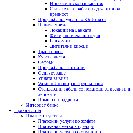
Инвестициско банкарство
Старателски работи над хартии од
вредност
Продажба на удели во КБ Инвест
Нашата мрежа
Локации на Банката
Филијали и експозитури
Банкомати
Дигитални киосци
Траен налог
Курсна листа
Сефови
Продажба на златници
Осигурување
Уплата за визи
Western Union трансфер на пари
Стандардни табели со податоци за кредити и
депозити
Помош и поддршка
Интернет банка
Правни лица
Платежни услуги
Платежни услуги во земјата
Платежна сметка во денари
Платежни услуги со странство