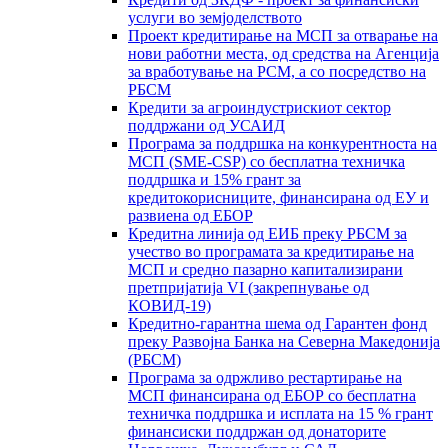
услуги во земјоделството
Проект кредитирање на МСП за отварање на
нови работни места, од средства на Агенција
за вработување на РСМ, а со посредство на
РБСМ
Кредити за агроиндустрискиот сектор
поддржани од УСАИД
Програма за поддршка на конкурентноста на
МСП (SME-CSP) со бесплатна техничка
поддршка и 15% грант за
кредитокорисниците, финансирана од ЕУ и
развиена од ЕБОР
Кредитна линија од ЕИБ преку РБСМ за
учество во програмата за кредитирање на
МСП и средно пазарно капитализирани
претпријатија VI (закрепнување од
КОВИД-19)
Кредитно-гарантна шема од Гарантен фонд
преку Развојна Банка на Северна Македонија
(РБСМ)
Програма за одржливо рестартирање на
МСП финансирана од ЕБОР со бесплатна
техничка поддршка и исплата на 15 % грант
финансиски поддржан од донаторите