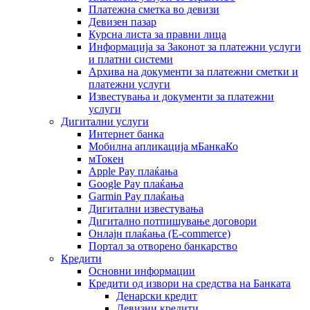
Платежна сметка во девизи
Девизен пазар
Курсна листа за правни лица
Информација за Законот за платежни услуги
и платни системи
Архива на документи за платежни сметки и
платежни услуги
Известувања и документи за платежни
услуги
Дигитални услуги
Интернет банка
Мобилна апликација мБанкаКо
мТокен
Apple Pay плаќања
Google Pay плаќања
Garmin Pay плаќања
Дигитални известувања
Дигитално потпишување договори
Онлајн плаќања (Е-commerce)
Портал за отворено банкарство
Кредити
Основни информации
Кредити од извори на средства на Банката
Денарски кредит
Девизни кредити