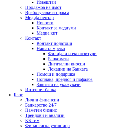
Извештаи
Продажба на имот
Вработување и пракса
Медија центар
Новости
Контакт за медиуми
Медиа кит
Контакт
Контакт податоци
Нашата мрежа
Филијали и експозитури
Банкомати
Дигитални киосци
Локации на Банката
Помош и поддршка
Поплака, предлог и пофалба
Заштита на укажувачи
Интернет банка
Блог
Лични финансии
Банкарство 24/7
Паметен бизнис
Трендови и анализи
КБ тим
Финансиска училница