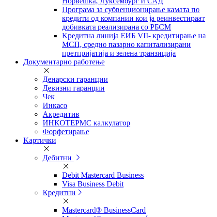
Норвешка, Луксембург и САД
Програма за субвенционирање камата по
кредити од компании кои ја реинвестираат
добивката реализирана со РБСМ
Kредитна линија ЕИБ VII- кредитирање на
МСП, средно пазарно капитализирани
претпријатија и зелена транзиција
Документарно работење
Денарски гаранции
Девизни гаранции
Чек
Инкасо
Акредитив
ИНКОТЕРМС калкулатор
Форфетирање
Kартички
Дебитни
Debit Mastercard Business
Visa Business Debit
Кредитни
Mastercard® BusinessCard