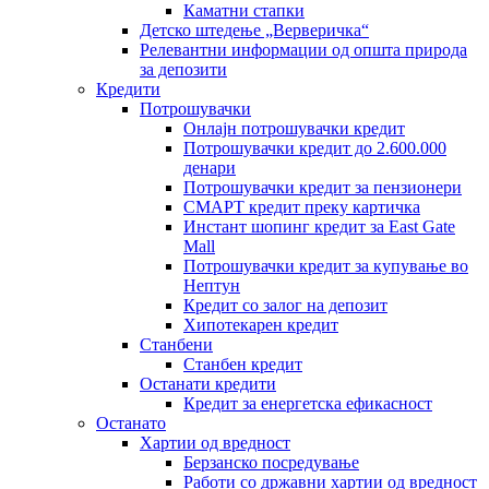
Каматни стапки
Детско штедење „Верверичка“
Релевантни информации од општа природа
за депозити
Кредити
Потрошувачки
Онлајн потрошувачки кредит
Потрошувачки кредит до 2.600.000
денари
Потрошувачки кредит за пензионери
СМАРТ кредит преку картичка
Инстант шопинг кредит за East Gate
Mall
Потрошувачки кредит за купување во
Нептун
Кредит со залог на депозит
Хипотекарен кредит
Станбени
Станбен кредит
Останати кредити
Кредит за енергетска ефикасност
Останато
Хартии од вредност
Берзанско посредување
Работи со државни хартии од вредност