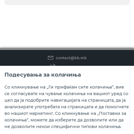
contact@kb.mk
(02) 3 296 800
Подесувања за колачиња
Instagram
LinkedIn
Youtube
Со кликнување на „Ги прифаќам сите колачиња“, вие
се согласувате на чување колачиња на вашиот уред со
Преземете ја мобилната апликација мБанка.
цел да ја подобрите навигацијата на страницата, да ја
анализирате употребата на страницата и да помогнете
во нашиот маркетинг. Со кликнување на „Поставки за
колачиња“, можете да изберете да дозволите или да
не дозволите некои специфични типови колачиња.