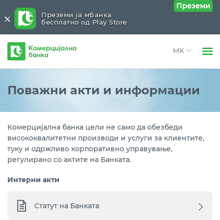
Преземи
Преземи ја мБанка
бесплатно од Play Store
Комерцијална
банка
Open 
Физички лица
Поважни документи
Close submenu (Поважни документи)
Поважни акти и информации
Open 
Правни лица
Поважни акти и информации
Open 
За нас
Комерцијална банка цели не само да обезбеди
Заштита на личните податоци
висококвалитетни производи и услуги за клиентите,
Open 
Блог
туку и одржливо корпоративно управување,
регулирано со актите на Банката.
Интерни акти
Статут на Банката