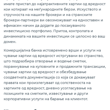
имате пристап до најатрактивните хартии од вредност
кои котираат на меѓународните берзи. Искуството и
стручноста на нашите брокери и на странските
брокери-партнери ви овозможуваат на едноставен и
ефикасен начин да дојдете до посакуваното
инвестициско портфолио. Притоа, контролата и
динамиката на вашите инвестиции се целосно во ваш
домен.
Комерцијална банка истовремено врши и услуги на
чување хартии од вредност истргувани во странство,
што подразбира отворање и водење сметки,
порамнување на куповните и продажните трансакции,
чување хартии од вредност и обезбедување
соодветната документација со која се докажуваат
правата кои произлегуваат од сoпственоста на
хартиите од вредност, дневно усогласување на
позициите на сметките, известување и други
корпоративни услуги на барање на клиентот.