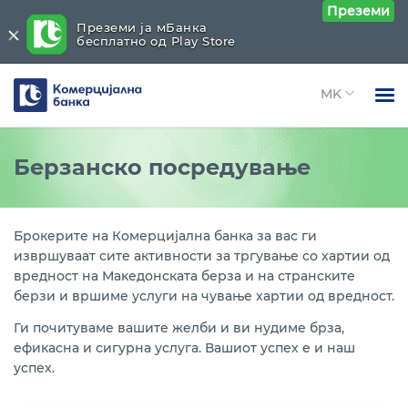
Преземи
Преземи ја мБанка
бесплатно од Play Store
Комерцијална
банка
Open 
Физички лица
Хартии од вредност
Close submenu (Хартии од вредност)
Берзанско посредување
Open 
Правни лица
Берзанско посредување
Open 
За нас
Брокерите на Комерцијална банка за вас ги
Работи со државни хартии од вредност
извршуваат сите активности за тргување со хартии од
Open 
Блог
вредност на Македонската берза и на странските
Инвестициско банкарство
берзи и вршиме услуги на чување хартии од вредност.
Ги почитуваме вашите желби и ви нудиме брза,
Старателски работи над хартии од вредност
ефикасна и сигурна услуга. Вашиот успех е и наш
успех.
Банка - чувар на имот