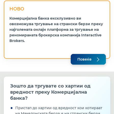
НОВО
Комерцијална банка ексклузивно ви
овозможува тргување на странски берзи преку
најголемата онлајн платформа за тргување на
реномираната брокерска компанија Interactive
Brokers.
Повеќе
Зошто да тргувате со хартии
од
вредност преку Комерцијална
банка?
Пристап до хартии од вредност кои котираат
на Македонската берза и на странски берзи