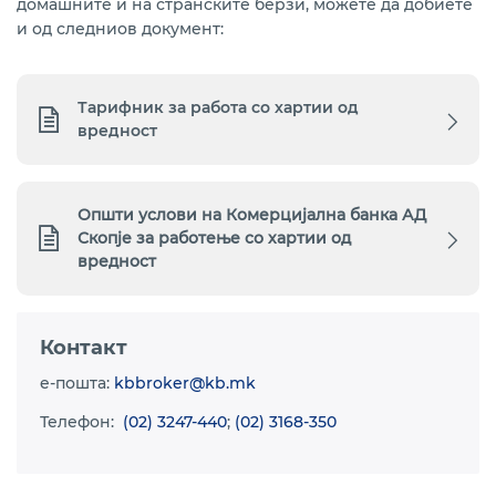
домашните и на странските берзи, можете да добиете
и од следниов документ:
Тарифник
за работа со хартии од
вредност
Општи услови на Комерцијална банка АД
Скопје за работење со хартии од
вредност
Контакт
e-пошта:
kbbroker@kb.mk
Телефон:
(02) 3247-440
;
(02) 3168-350