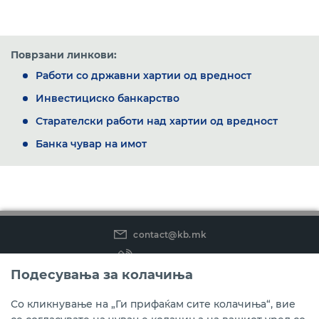
Поврзани линкови:
Работи со државни хартии од вредност
Инвестициско банкарство
Старателски работи над хартии од вредност
Банка чувар на имот
contact@kb.mk
(02) 3 296 800
Подесувања за колачиња
Instagram
LinkedIn
Youtube
Со кликнување на „Ги прифаќам сите колачиња“, вие