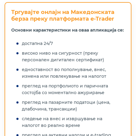
Тргувајте онлајн на Македонската
берза преку платформата e-Trader
Основни карактеристики на оваа апликација се:
достапна 24/7
високо ниво на сигурност (преку
персонален дигитален сертификат)
едноставност во пополнување, внес,
измена или повлекување на налогот
преглед на портфолиото и паричната
состојба со моментално ажурирање
преглед на пазарните податоци (цена,
длабочина, трансакции)
следење на внес и извршување на
налогот во реално време
преглед на активни налози и e-trading