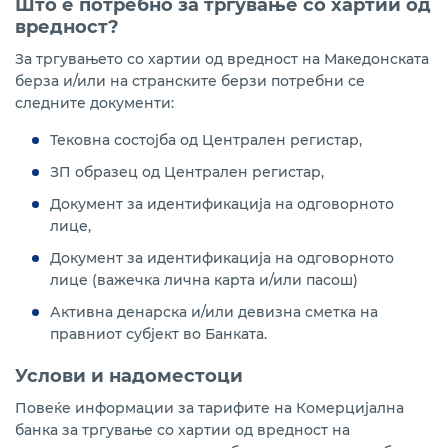
Што е потребно за тргување со хартии од
вредност?
За тргувањето со хартии од вредност на Македонската
берза и/или на странските берзи потребни се
следните документи:
Тековна состојба од Централен регистар,
ЗП образец од Централен регистар,
Документ за идентификација на одговорното
лице,
Документ за идентификација на одговорното
лице (важечка лична карта и/или пасош)
Активна денарска и/или девизна сметка на
правниот субјект во Банката.
Услови и надоместоци
Повеќе информации за тарифите на Комерцијална
банка за тргување со хартии од вредност на