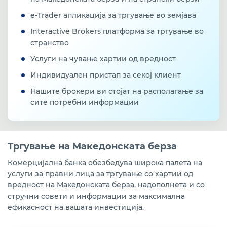
e-Tradеr апликација за тргување во земјава
Interactive Brokers платформа за тргување во
странство
Услуги на чување хартии од вредност
Индивидуален пристап за секој клиент
Нашите брокери ви стојат на располагање за
сите потребни информации
Тргување на Македонската берза
Комерцијална банка обезбедува широка палета на
услуги за правни лица за тргување со хартии од
вредност на Македонската берза, надополнета и со
стручни совети и информации за максимална
ефикасност на вашата инвестиција.