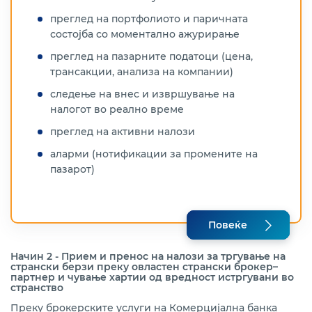
преглед на портфолиото и паричната
состојба со моментално ажурирање
преглед на пазарните податоци (цена,
трансакции, анализа на компании)
следење на внес и извршување на
налогот во реално време
преглед на активни налози
аларми (нотификации за промените на
пазарот)
Повеќе
Начин 2 - Прием и пренос на налози за тргување на
странски берзи преку овластен странски брокер–
партнер и чување хартии од вредност истргувани во
странство
Преку брокерските услуги на Комерцијална банка