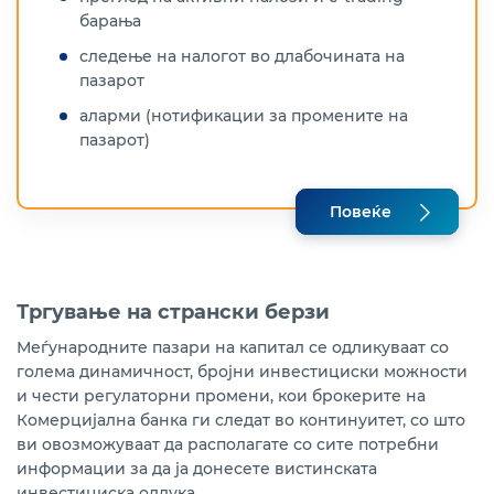
барања
следење на налогот во длабочината на
пазарот
аларми (нотификации за промените на
пазарот)
Повеќе
Тргување на странски берзи
Меѓународните пазари на капитал се одликуваат со
голема динамичност, бројни инвестициски можности
и чести регулаторни промени, кои брокерите на
Комерцијална банка ги следат во континуитет, со што
ви овозможуваат да располагате со сите потребни
информации за да ја донесете вистинската
инвестициска одлука.