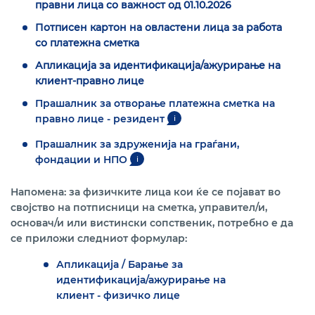
правни лица со важност од 01.10.2026
Потписен картон на овластени лица за работа
со платежна сметка
Апликација за идентификација/ажурирање на
клиент-правно лице
Прашалник за отвoрање платежна сметка на
правно лице - резидент
i
Прашалник за здруженија на граѓани,
фондации и НПО
i
Напомена: за физичките лица кои ќе се појават во
својство на потписници на сметка, управител/и,
основач/и или вистински сопственик, потребно е да
се приложи следниот формулар:
Апликација / Барање за
идентификација/ажурирање на
клиент - физичко лице