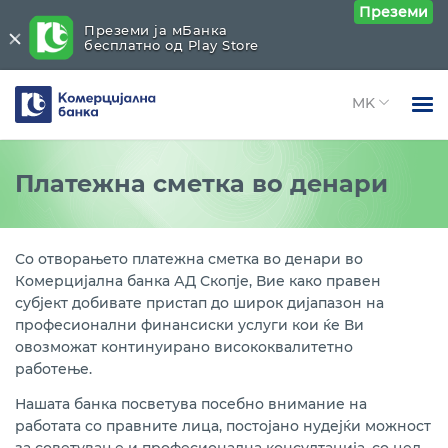
Преземи
Преземи ја мБанка
бесплатно од Play Store
Комерцијална
банка
Open 
Физички лица
Платежни услуги
Close submenu (Платежни услуги)
Платежна сметка во денари
Open 
Правни лица
Платежни услуги во земјата
Open 
За нас
Со отворањето платежна сметка во денари во
Платежна сметка во денари
Комерцијална банка АД Скопје, Вие како правен
Open 
Блог
субјект добивате пристап до широк дијапазон на
Платежни услуги со странство
професионални финансиски услуги кои ќе Ви
овозможат континуирано висококвалитетно
Платежна сметка во девизи
работење.
Нашата банка посветува посебно внимание на
Девизен пазар
работата со правните лица, постојано нудејќи можност