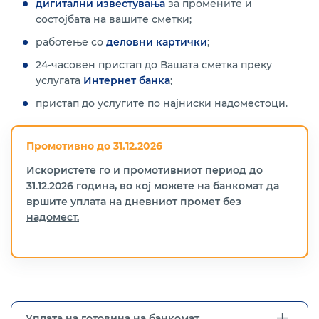
дигитални известувања
за промените и
состојбата на вашите сметки;
работење со
деловни картички
;
24-часовен пристап до Вашата сметка преку
услугата
Интернет банка
;
пристап до услугите по најниски надоместоци.
Промотивно до 31.12.2026
Искористете го и промотивниот период до
31.12.2026 година, во кој можете на банкомат да
вршите уплата на дневниот промет
без
надомест.
Уплата на готовина на банкомат