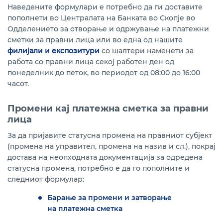
Наведените формулари е потребно да ги доставите
пополнети во Централата на Банката во Скопје во
Одделението за отворање и одржување на платежни
сметки за правни лица или во една од нашите
филијали и експозитури
со шалтери наменети за
работа со правни лица секој работен ден од
понеделник до петок, во периодот од 08:00 до 16:00
часот.
Промени кај платежна сметка за правни
лица
За да пријавите статусна промена на правниот субјект
(промена на управител, промена на назив и сл.), покрај
достава на неопходната документација за одредена
статусна промена, потребно е да го пополните и
следниот формулар:
Барање за промени и затворање
на платежна сметка