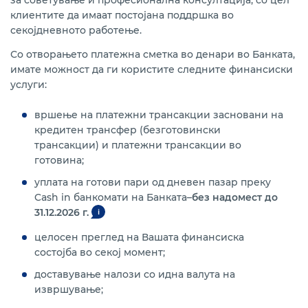
за советување и професионална консултација, со цел
Курсна листа за правни лица
клиентите да имаат постојана поддршка во
секојдневното работење.
Информација за Законот за платежни услуги и
платни системи
Со отворањето платежна сметка во денари во Банката,
имате можност да ги користите следните финансиски
Архива на документи за платежни сметки и
услуги:
платежни услуги
вршење на платежни трансакции засновани на
Известувања и документи за платежни услуги
кредитен трансфер (безготовински
трансакции) и платежни трансакции во
готовина;
уплата на готови пари од дневен пазар преку
Cash in банкомати на Банката–
без надомест до
31.12.2026 г.
i
целосен преглед на Вашата финансиска
состојба во секој момент;
доставување налози со идна валута на
извршување;