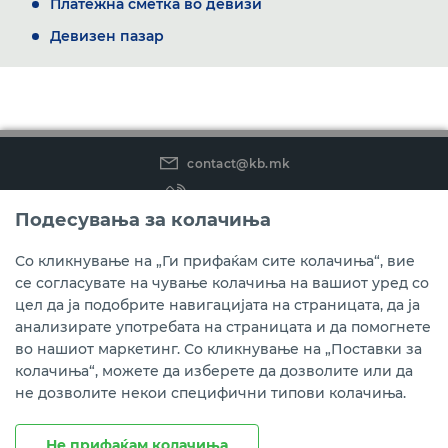
Платежна сметка во девизи
Девизен пазар
contact@kb.mk
(02) 3 296 800
Подесувања за колачиња
Instagram
LinkedIn
Youtube
Со кликнување на „Ги прифаќам сите колачиња“, вие
се согласувате на чување колачиња на вашиот уред со
Преземете ја мобилната апликација мБанкаКо.
цел да ја подобрите навигацијата на страницата, да ја
анализирате употребата на страницата и да помогнете
во нашиот маркетинг. Со кликнување на „Поставки за
колачиња“, можете да изберете да дозволите или да
не дозволите некои специфични типови колачиња.
Не прифаќам колачиња