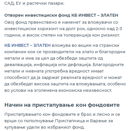
САД, ЕУ и растечки пазари.
Отворен инвестициски фонд КБ ИНВЕСТ – ЗЛАТЕН
Овој фонд првенствено е наменет за вложувачи со
инвестициски хоризонт на долг рок, односно над 2-3
години, и висок степен на толеранција кон ризикот.
КБ ИНВЕСТ – ЗЛАТЕН
вложува во акции на странски
компании кои се прозводители на злато и благородни
метали и има за цел да обезбеди заштита од
девалвација, инфлација или дефлација. Благородните
метали и нивната употребна вредност имаат
способност да ја задржат реалната вредност и можат
да обезбедат висока заштита на вложувањата, особено
во услови на зголемена економска неизвесност.
Начин на пристапување кон фондовите
Пристапувањето кон фондовите е брзо и лесно и се
врши со пополнување Пристапница и Барање за
купување удели во избраниот фонд.