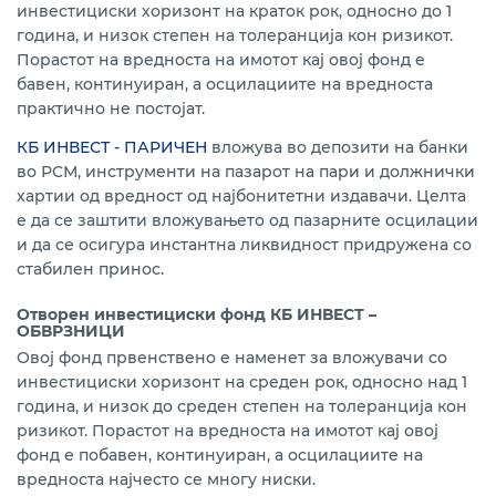
инвестициски хоризонт на краток рок, односно до 1
година, и низок степен на толеранција кон ризикот.
Порастот на вредноста на имотот кај овој фонд е
бавен, континуиран, а осцилациите на вредноста
практично не постојат.
КБ ИНВЕСТ - ПАРИЧЕН
вложува во депозити на банки
во РСМ, инструменти на пазарот на пари и должнички
хартии од вредност од најбонитетни издавачи. Целта
е да се заштити вложувањето од пазарните осцилации
и да се осигура инстантна ликвидност придружена со
стабилен принос.
Отворен инвестициски фонд КБ ИНВЕСТ –
ОБВРЗНИЦИ
Овој фонд првенствено е наменет за вложувачи со
инвестициски хоризонт на среден рок, односно над 1
година, и низок до среден степен на толеранција кон
ризикот. Порастот на вредноста на имотот кај овој
фонд е побавен, континуиран, а осцилациите на
вредноста најчесто се многу ниски.