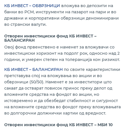
КБ ИНВЕСТ – ОБВРЗНИЦИ
вложува во депозити на
банки во РСМ, инструменти на пазарот на пари и во
државни и корпоративни обврзници деноминирани
во странски валути.
Отворен инвестициски фонд КБ ИНВЕСТ –
БАЛАНСИРАН
Овој фонд првенствено е наменет за вложувачи со
инвестициски хоризонт на подолг рок, односно над 2
години, и умерен степен на толеранција кон ризикот.
КБ ИНВЕСТ – БАЛАНСИРАН
по своите карактеристики
претставува спој на вложувања во акции и во
обврзници (50/50). Наменет е за инвеститори што
сакаат да остварат повисок принос преку делот од
вложените средства на фондот во акции, но
истовремено и да обезбедат стабилност и сигурност
на вложените средства во фондот преку вложувањата
во долгорочни должнички хартии од вредност.
Отворен инвестициски фонд КБ ИНВЕСТ – МБИ 10