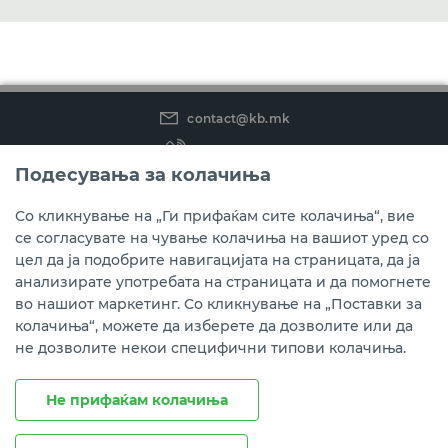
contact@kb.mk
(02) 3 296 800
Подесувања за колачиња
Instagram
LinkedIn
Youtube
Со кликнување на „Ги прифаќам сите колачиња“, вие
се согласувате на чување колачиња на вашиот уред со
Преземете ја мобилната апликација мБанкаКо.
цел да ја подобрите навигацијата на страницата, да ја
анализирате употребата на страницата и да помогнете
во нашиот маркетинг. Со кликнување на „Поставки за
колачиња“, можете да изберете да дозволите или да
не дозволите некои специфични типови колачиња.
Не прифаќам колачиња