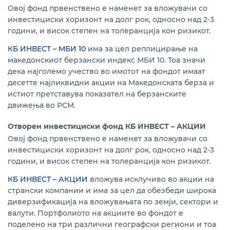
Овој фонд првенствено е наменет за вложувачи со
инвестициски хоризонт на долг рок, односно над 2-3
години, и висок степен на толеранција кон ризикот.
КБ ИНВЕСТ – МБИ 10
има за цел реплицирање на
македонскиот берзански индекс МБИ 10. Тоа значи
дека најголемо учество во имотот на фондот имаат
десетте најликвидни акции на Македонската берза и
истиот претставува показател на берзанските
движења во РСМ.
Отворен инвестициски фонд КБ ИНВЕСТ – АКЦИИ
Овој фонд првенствено е наменет за вложувачи со
инвестициски хоризонт на долг рок, односно над 2-3
години, и висок степен на толеранција кон ризикот.
КБ ИНВЕСТ – АКЦИИ
вложува исклучиво во акции на
странски компании и има за цел да обезбеди широка
диверзификација на вложувањата по земји, сектори и
валути. Портфолиото на акциите во фондот е
поделено на три различни географски региони и тоа