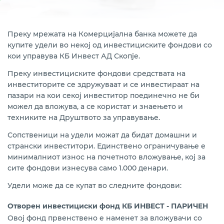
Продажба на удели во КБ Инвест
Open 
Нашата мрежа
Преку мрежата на Комерцијална банка можете да
купите удели во некој од инвестициските фондови со
Помош и поддршка
кои управува КБ Инвест АД Скопје.
Преку инвестициските фондови средствата на
инвеститорите се здружуваат и се инвестираат на
пазари на кои секој инвеститор поединечно не би
можел да вложува, а се користат и знаењето и
техниките на Друштвото за управување.
Сопственици на удели можат да бидат домашни и
странски инвеститори. Единствено ограничување е
минималниот износ на почетното вложување, кој за
сите фондови изнесува само 1.000 денари.
Удели може да се купат во следните фондови:
Отворен инвестициски фонд КБ ИНВЕСТ - ПАРИЧЕН
Овој фонд првенствено е наменет за вложувачи со