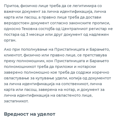
Притоа, физичко лице треба да се легитимира со
важечки документ за лична идентификација, лична
карта или пасош, а правно лице треба да достави
веродостоен документ согласно законските прописи,
односно Тековна состојба од Централниот регистар не
постара од 3 месеци или друг документ од надлежен
орган.
Ако при пополнување на Пристапницата и Барањето,
клиентот, физичко или правно лице, се претставува
преку полномошник, кон Пристапницата и Барањето
полномошникот треба да приложи и нотарски
заверено полномошно кое треба да содржи изречно
овластување за купување удели, копија од документот
за лична идентификација на сопственикот, лична
карта или пасош, заверена на нотар, и документ за
лична идентификација на овластеното лице,
застапникот.
Вредност на уделот