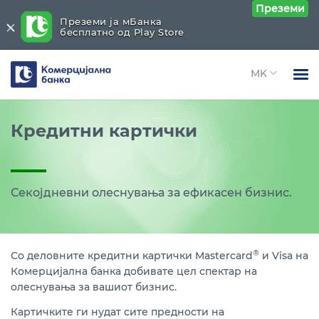
Преземи
Преземи ја мБанка
бесплатно од Play Store
Комерцијална
банка
Open 
Физички лица
Kартички
Close submenu (Kартички)
Кредитни картички
Open 
Open 
Правни лица
Дебитни
Open 
Open 
За нас
Кредитни
Секојдневни олеснувања за ефикасен бизнис.
Open 
Open 
Блог
Промотивни акции
Open 
®
Со деловните кредитни картички Mastercard
и Visa на
Прифаќање на картички
Комерцијална банка добивате цел спектар на
Open 
олеснувања за вашиот бизнис.
Други услуги и поддршка
Картичките ги нудат сите предности на