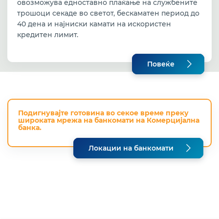
овозможува едноставно плаќање на службените
трошоци секаде во светот, бескаматен период до
40 дена и најниски камати на искористен
кредитен лимит.
Повеќе
Подигнувајте готовина во секое време преку
широката мрежа на банкомати на Комерцијална
банка.
Локации на банкомати