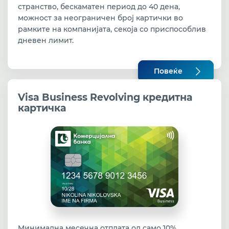
странство, бескаматен период до 40 дена,
можност за неограничен број картички во
рамките на компанијата, секоја со приспособлив
дневен лимит.
Повеќе
Visa Business Revolving кредитна
картичка
Mинимална месечна отплата од само 10%,