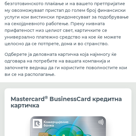
безготовинското плаќање и на вашето претпријатие
му овозможуваат пристап до голем број финансиски
услуги кои вистински придонесуваат за подобрување
на секојдневното работење. Преку нивната
прифатеност низ целиот свет, картичките се
универзално платежно средство на кое ќе можете
целосно да се потпрете, дома и во странство.
Одберете ја деловната картичка која најмногу ќе
одговара на потребите на вашата компанија и
започнете веднаш да ги користите поволностите кои
ви се на располагање.
®
Mastercard
BusinessCard кредитна
картичка