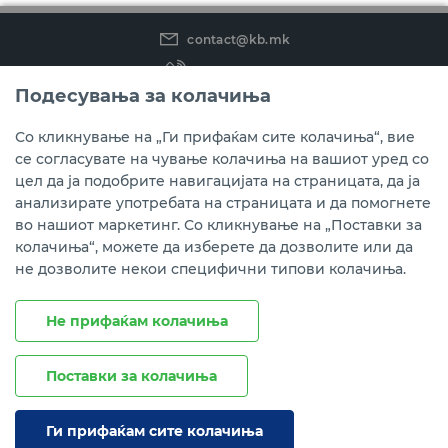
contact@kb.mk
(02) 3 296 800
Подесувања за колачиња
Instagram
LinkedIn
Youtube
Со кликнување на „Ги прифаќам сите колачиња“, вие
се согласувате на чување колачиња на вашиот уред со
Преземете ја мобилната апликација мБанкаКо.
цел да ја подобрите навигацијата на страницата, да ја
анализирате употребата на страницата и да помогнете
во нашиот маркетинг. Со кликнување на „Поставки за
колачиња“, можете да изберете да дозволите или да
не дозволите некои специфични типови колачиња.
Не прифаќам колачиња
Поставки за колачиња
Правни напомени
Политика на приватност
Политика за колачиња
Ги прифаќам сите колачиња