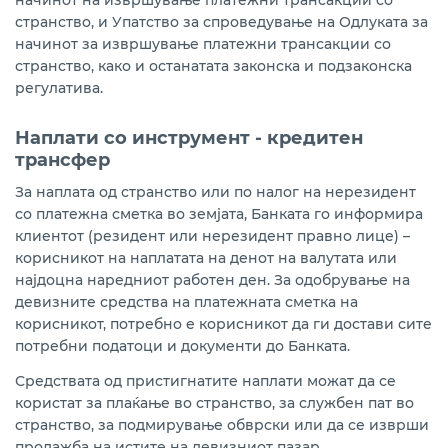
начинот на извршување платежни трансакции со
Курсна листа за правни лица
странство, и Упатство за спроведување на Одлуката за
начинот за извршување платежни трансакции со
Информација за Законот за платежни услуги и
странство, како и останатата законска и подзаконска
платни системи
регулатива.
Архива на документи за платежни сметки и
платежни услуги
Наплати со инструмент - кредитен
трансфер
Известувања и документи за платежни услуги
За наплата од странство или по налог на нерезидент
со платежна сметка во земјата, Банката го информира
клиентот (резидент или нерезидент правно лице) –
корисникот на наплатата на денот на валутата или
најдоцна наредниот работен ден. За одобрување на
девизните средства на платежната сметка на
корисникот, потребно е корисникот да ги достави сите
потребни податоци и документи до Банката.
Средствата од пристигнатите наплати можат да се
користат за плаќање во странство, за службен пат во
странство, за подмирување обврски или да се изврши
продажба на истите на девизниот пазар.