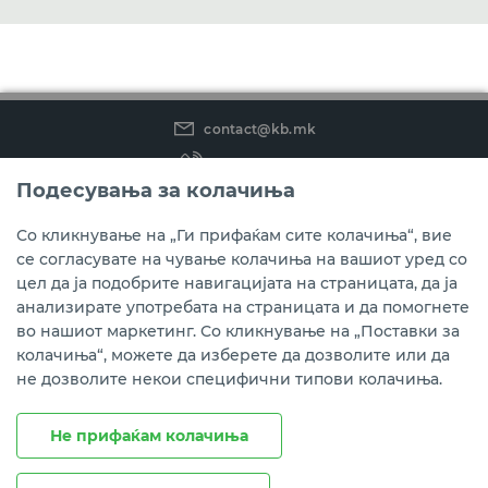
contact@kb.mk
(02) 3 296 800
Подесувања за колачиња
Instagram
LinkedIn
Youtube
Со кликнување на „Ги прифаќам сите колачиња“, вие
се согласувате на чување колачиња на вашиот уред со
Преземете ја мобилната апликација мБанкаКо.
цел да ја подобрите навигацијата на страницата, да ја
анализирате употребата на страницата и да помогнете
во нашиот маркетинг. Со кликнување на „Поставки за
колачиња“, можете да изберете да дозволите или да
не дозволите некои специфични типови колачиња.
Не прифаќам колачиња