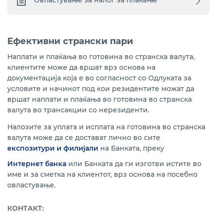
Овластување за налог за плаќање
Ефективни странски пари
Наплати и плаќања во готовина во странска валута,
клиентите може да вршат врз основа на
документација која е во согласност со Одлуката за
условите и начинот под кои резидентите можат да
вршат наплати и плаќања во готовина во странска
валута во трансакции со нерезиденти.
Налозите за уплата и исплата на готовина во странска
валута може да се достават лично во сите
експозитури и филијали
на Банката, преку
Интернет банка
или Банката да ги изготви истите во
име и за сметка на клиентот, врз основа на посебно
овластување.
КОНТАКТ: