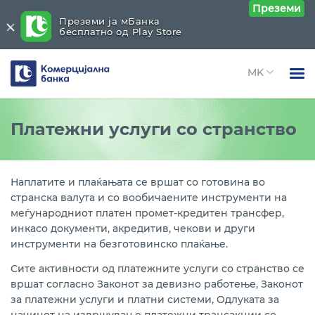
Преземи
Преземи ја мБанка
бесплатно од Play Store
Комерцијална
банка
Open 
Физички лица
Платежни услуги
Close submenu (Платежни услуги)
Платежни услуги со странство
Open 
Правни лица
Платежни услуги во земјата
Open 
За нас
Наплатите и плаќањата се вршат со готовина во
Платежна сметка во денари
странска валута и со вообичаените инструменти на
Open 
Блог
меѓународниот платен промет-кредитен трансфер,
Платежни услуги со странство
инкасо документи, акредитив, чекови и други
инструменти на безготовинско плаќање.
Платежна сметка во девизи
Сите активности од платежните услуги со странство се
вршат согласно Законот за девизно работење, Законот
Девизен пазар
за платежни услуги и платни системи, Одлуката за