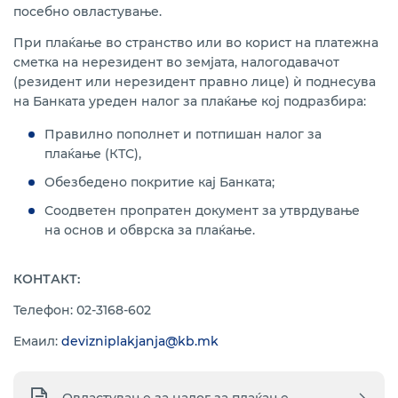
посебно овластување.
При плаќање во странство или во корист на платежна
сметка на нерезидент во земјата, налогодавачот
(резидент или нерезидент правно лице) ѝ поднесува
на Банката уреден налог за плаќање кој подразбира:
Правилно пополнет и потпишан налог за
плаќање (КТС),
Обезбедено покритие кај Банката;
Соодветен пропратен документ за утврдување
на основ и обврска за плаќање.
КОНТАКТ:
Телефон: 02-3168-602
Емаил:
devizniplakjanja@kb.mk