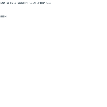
воите платежни картички од
иви.