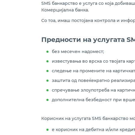
SMS банкарство е услуга со која добива
Комерцијална банка.
Со тоа, имаш постојана контрола и инфо
Предности на услугата S
без месечен надомест;
известувањa во врска со твојата кар
следење на промените на картичката 
заштита од повеќекратно реализира
спречување злоупотреба на картичк
дополнителна безбедност при врше
Корисник на услугата SMS банкарство мо
е корисник на дебитна и/или кредит