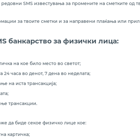
ш редовни SMS известувања за промените на сметките од т
рмации за твоите сметки и за направени плаќања или прил
MS банкарство за физички лица:
тичка на кое било место во светот;
24 часа во денот, 7 дена во неделата;
ње на иста трансакција;
ата;
ње трансакции.
же да биде секое физичко лице кое:
на картичка;