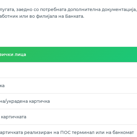
угата, заедно со потребната дополнителна документација, 
ботник или во филијала на Банката.
изички лица
ка
на/украдена картичка
 картичката
 картичката реализиран на ПОС терминал или на банкомат