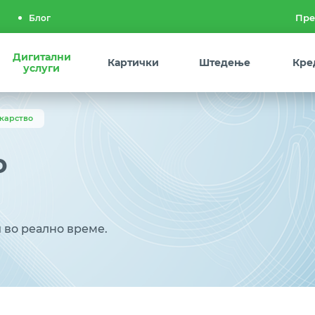
Блог
Дигитални
Картички
Штедење
Кре
услуги
карство
о
во реално време.