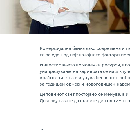
Комерцијална банка како современа и п
ги за еден од најзначајните фактори пр
Инвестирањето во човечки ресурси, влож
унапредување на кариерата се наш клуч
вработени, која вклучува бесплатно доб
за годишен одмор и новогодишен надоме
Деловниот свет постојано се менува, а 
Доколку сакате да станете дел од тимот 