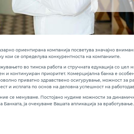
азарно ориентирана компанија посветува значајно внимани
еку кои се определува конкурентноста на компаниите.
увањето во тимска работа и стручната едукација со цел 
ен и континуиран приоритет. Комерцијална банка е особен
роволно приватно здравствено осигурување, можност за ра
ст и исплата по основ на деловна успешност на работодав
и ние се менуваме. Постојано нудиме можности за динамич
на Банката, ја очекуваме Вашата апликација за вработување.