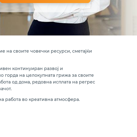
е на своите човечки ресурси, сметајќи
нивен континуиран развој и
о горда на целокупната грижа за своите
бота од дома, редовна исплата на регрес
ачот.
на работа во креативна атмосфера.