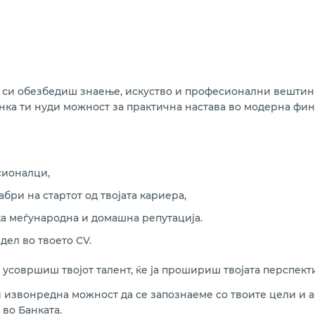
а си обезбедиш знаење, искуство и професионални вештин
нка ти нуди можност за практична настава во модерна фин
сионалци,
абри на стартот од твојата кариера,
ка меѓународна и домашна репутација.
дел во твоето CV.
 усовршиш твојот талент, ќе ја прошириш твојата перспекти
 извонредна можност да се запознаеме со твоите цели и а
во Банката.