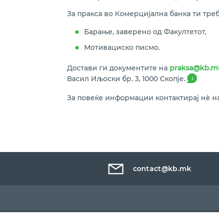
За пракса во Комерцијална банка ти треб
Барање, заверено од Факултетот,
Мотивациско писмо.
Достави ги документите на
praksa@kb.m
Васил Иљоски бр. 3, 1000 Скопје.
i
За повеќе информации контактирај нѐ на т
contact@kb.mk