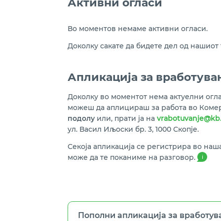
Активни огласи
Во моментов немаме активни огласи.
Доколку сакате да бидете дел од нашиот 
Апликација за вработува
Доколку во моментот нема актуелни огла
можеш да аплицира
ш
за работа во Комер
подолу
или, прати ја на
vrabotuvanje@kb
ул. Васил Иљоски бр. 3, 1000 Скопје.
Секоја апликација се регистрира во наш
може да те поканиме на разговор.
i
Пополни апликација за вработу