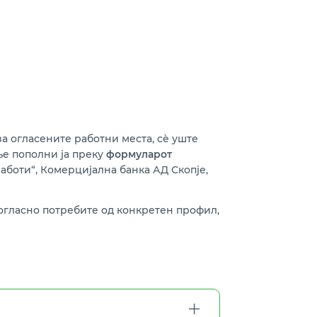
а огласените работни места, сѐ уште
ње пополни ја преку
формуларот
аботи“, Комерцијална банка АД Скопје,
согласно потребите од конкретен профил,