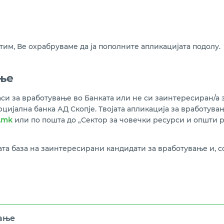
тим, Ве охрабруваме да ја пополните апликацијата подолу.
ње
си за вработување во Банката или не си заинтересиран/а з
цијална банка АД Скопје. Твојата апликација за вработува
.mk
или по пошта до „Сектор за човечки ресурси и општи р
ата база на заинтересирани кандидати за вработување и, 
вање