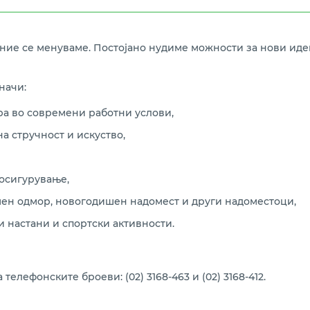
и ние се менуваме. Постојано нудиме можности за нови ид
начи:
ра во современи работни услови,
а стручност и искуство,
осигурување,
шен одмор, новогодишен надомест и други надоместоци,
и настани и спортски активности.
елефонските броеви: (02) 3168-463 и (02) 3168-412.