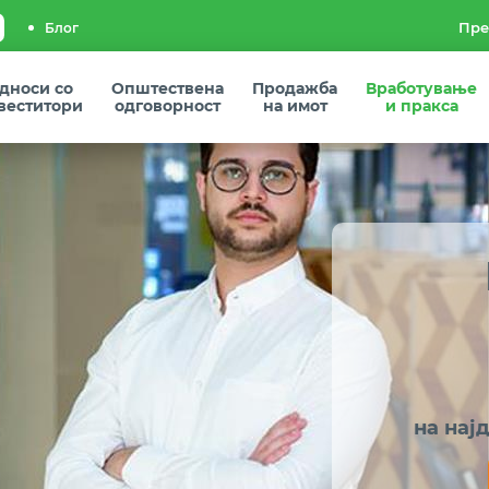
Блог
дноси со
Општествена
Продажба
Вработување
веститори
одговорност
на имот
и пракса
на нај