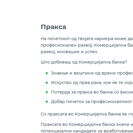
Пракса
На почетокот од твојата кариера може д
професионален развој. Комерцијална ба
развој, иновации и успех.
Што добиваш од Комерцијална банка?
Знаење и вештини од врвни профе
Искуство од прва рака, кое ќе те охр
Потврда за пракса во банка со висо
Добар почеток за професионалниот 
Со праксата во Комерцијална банка ќе го
Праксата во Комерцијална банка значи и
потенцијални кандидати за вработување 