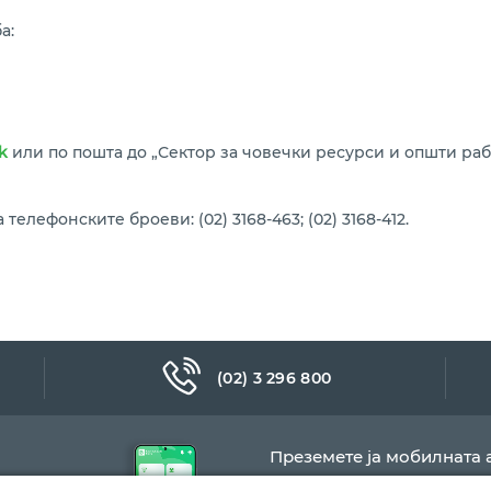
а:
k
или по пошта до „Сектор за човечки ресурси и општи рабо
елефонските броеви: (02) 3168-463; (02) 3168-412.
(02) 3 296 800
Преземете ја мобилната 