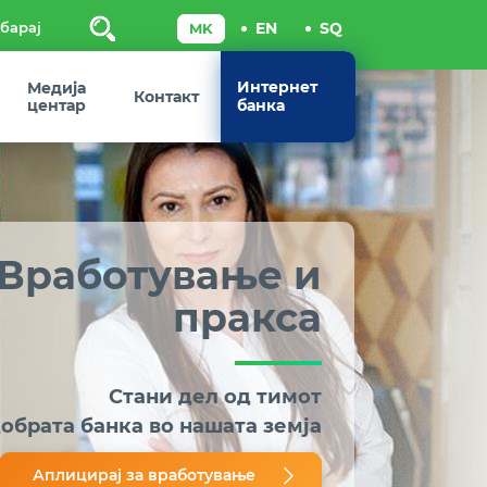
Пребарај
Интернет
Медија
Контакт
центар
банка
Вработување и
пракса
Стани дел од тимот
добрата банка во нашата земја
Аплицирај за вработување