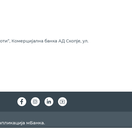
ти“, Комерцијална банка АД Скопје, ул.
Instagram
LinkedIn
Youtube
апликација мБанка.