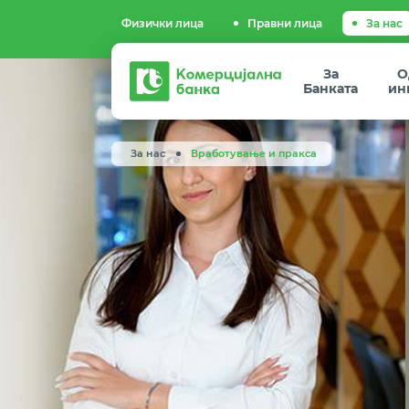
Физички лица
Правни лица
За нас
Комерцијална
За
О
банка
Банката
ин
За нас
Вработување и пракса