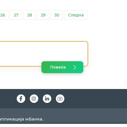
26
27
28
29
30
Следна
Повеќе
Instagram
LinkedIn
Youtube
апликација мБанка.