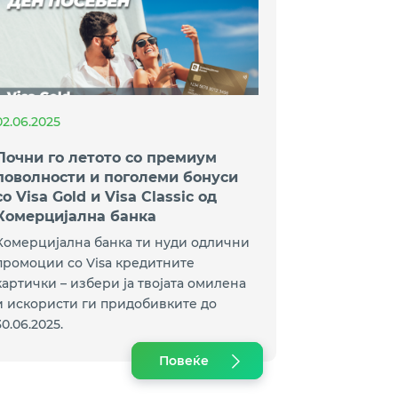
02.06.2025
Почни го летото со премиум
поволности и поголеми бонуси
со Visa Gold и Visa Classic од
Комерцијална банка
Комерцијална банка ти нуди одлични
промоции со Visa кредитните
картички – избери ја твојата омилена
и искористи ги придобивките до
30.06.2025.
Повеќе