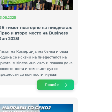
13.06.2025
КБ тимот повторно на пиедестал:
Прво и второ место на Business
Run 2025!
Тимот на Комерцијална банка и оваа
година се искачи на пиедесталот на
трката Business Run 2025 и покажа дека
посветеноста и тимскиот дух се
вредности со кои постигнуваат
одлични резултати.
Повеќе