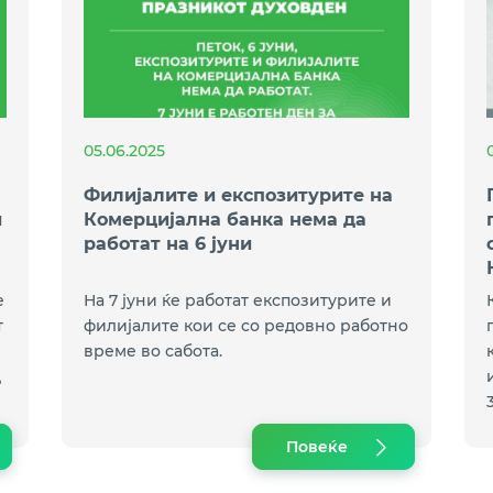
05.06.2025
Филијалите и експозитурите на
и
Комерцијална банка нема да
работат на 6 јуни
е
На 7 јуни ќе работат експозитурите и
т
филијалите кои се со редовно работно
време во сабота.
д
и
Повеќе