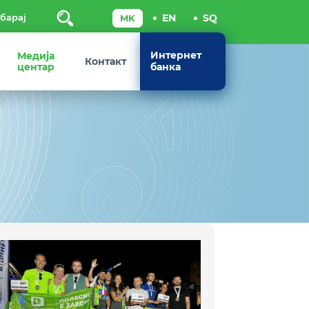
Пребарај
Интернет
Медија
Контакт
центар
банка