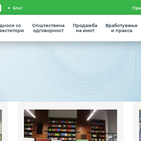
Блог
дноси со
Општествена
Продажба
Вработување
веститори
одговорност
на имот
и пракса