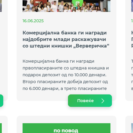
16.06.2025
Комерцијална банка ги награди
најдобрите млади раскажувачи
со штедни книшки „Верверичка“
Комерцијална банка ги награди
првопласираните со штедна книшка и
подарок депозит од по 10.000 денари.
Второ пласираните добија депозит од
по 6.000 денари, а трето пласираните
и
по 4.000 денари.
Повеќе