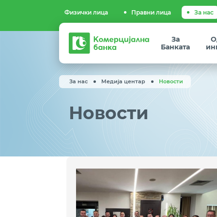
Физички лица
Правни лица
За нас
Комерцијална
За
О
банка
Банката
ин
За нас
Медија центар
Новости
Новости