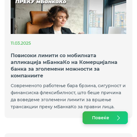
11.03.2025
Повисоки лимити со мобилната
апликација мБанкаКо на Комерцијална
банка за зголемени можности за
компаниите
Современото работење бара брзина, сигурност и
финансиска флексибилност, што беше причина
да воведеме зголемени лимити за вршење
трансакции преку мБанкаКо за правни лица.
Повеќе