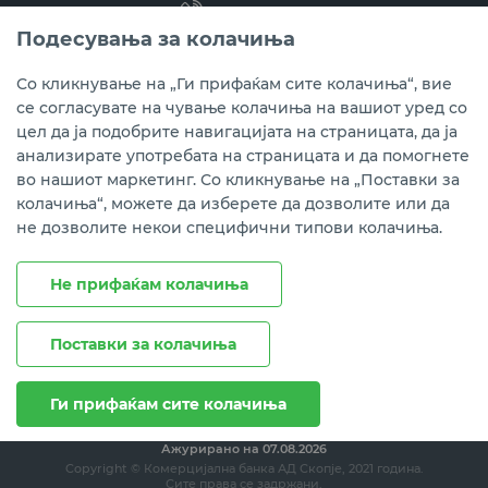
(02) 3 296 800
Подесувања за колачиња
Instagram
LinkedIn
Youtube
Со кликнување на „Ги прифаќам сите колачиња“, вие
се согласувате на чување колачиња на вашиот уред со
Преземете ја мобилната апликација мБанка.
цел да ја подобрите навигацијата на страницата, да ја
анализирате употребата на страницата и да помогнете
во нашиот маркетинг. Со кликнување на „Поставки за
колачиња“, можете да изберете да дозволите или да
не дозволите некои специфични типови колачиња.
Не прифаќам колачиња
Поставки за колачиња
Правни напомени
Политика на приватност
Политика за колачиња
Ги прифаќам сите колачиња
Ажурирано на
07.08.2026
Copyright © Комерцијална банка АД Скопје, 2021 година.
Сите права се задржани.