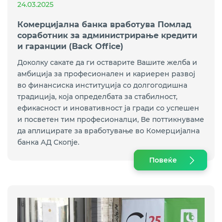
24.03.2025
Комерцијална банка вработува Помлад
соработник за администрирање кредити
и гаранции (Back Office)
Доколку сакате да ги остварите Вашите желба и
амбиција за професионален и кариерен развој
во финансиска институција со долгогодишна
традиција, која определбата за стабилност,
ефикасност и иновативност ја гради со успешен
и посветен тим професионалци, Ве поттикнуваме
да аплицирате за вработување во Комерцијална
банка АД Скопје.
Повеќе