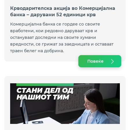
Крводарителска акција во Комерцијална
банка – дарувани 52 единици крв
Комерцијална банка се гордее со своите
вработени, кои редовно даруваат крв и
остануваат доследни на своите хумани
вредности, се грижат за заедницата и оставаат
траен белег на добрина.
Повеќе