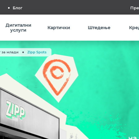
Блог
Дигитални
Картички
Штедење
Кре
услуги
т за млади
Zipp Spots
на