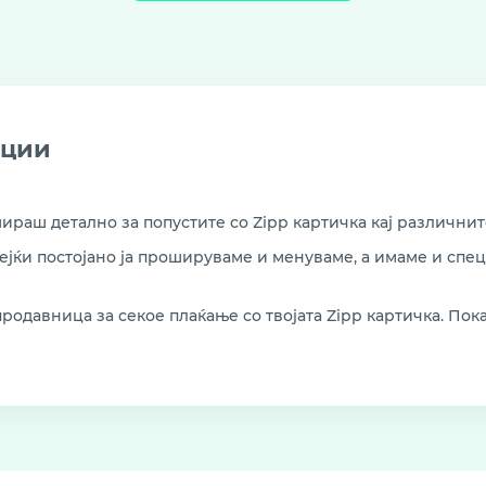
ации
раш детално за попустите со Zipp картичка кај различнит
дејќи постојано ја прошируваме и менуваме, а имаме и сп
родавница за секое плаќање со твојата Zipp картичка. Пока