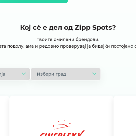
Кој сѐ е дел од Zipp Spots?
Твоите омилени брендови.
ата подолу, ама и редовно проверувај ја бидејќи постојано 
Cineplexx
П
– 40 денари