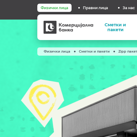
Физички лица
Правни лица
За нас
Комерцијална
Сметки и
банка
пакети
Физички лица
Сметки и пакети
Zipp паке