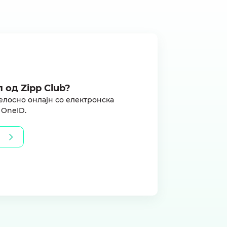
 од Zipp Club?
елосно oнлајн со електронска
 OneID.
D