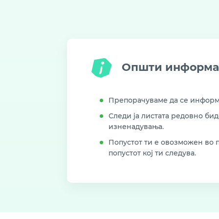
Општи информ
Препорачуваме да се информи
Следи ја листата редовно би
изненадувања.
Попустот ти е овозможен во п
попустот кој ти следува.