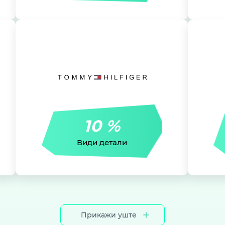
Tommy Hilfiger
10 %
10 %
10 % на утврдената цена во Skopje City
10 % н
Mall и East Gate Mall
Види детали
Не важи за производи на промоција
Не ва
Прикажи уште