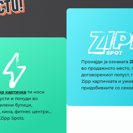
Пронајди ја ознаката
Z
во продажното место, 
договорениот попуст, 
Zipp картичката и ужив
придобивките со секое
pp картичка
ти носи
усти и понуди во
илени бутици,
 кина, фитнес центри...
Zipp Spots.