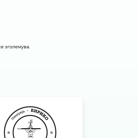
се зголемува.
ицерија Енрико
5 %