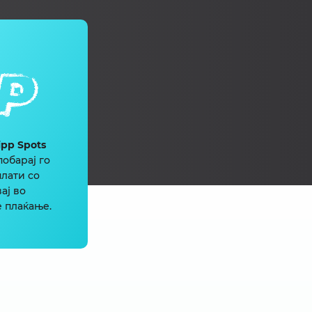
ipp Spots
побарај го
плати со
ај во
 плаќање.