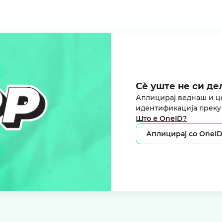
Сѐ уште не си дел
Аплицирај веднаш и ц
идентификација преку
Што е OneID?
Аплицирај со OneI