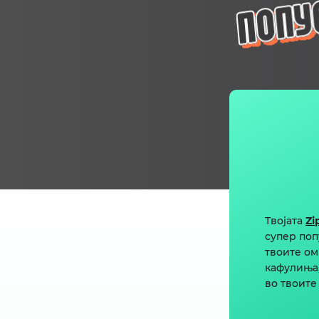
Твојата
Zi
супер поп
твоите ом
кафулиња,
во твоите 