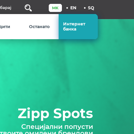
Пребарај
Интернет
дити
Останато
банка
Zipp Spots
Специјални попусти
 твоите омилени брендови