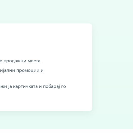
е продажни места.
ецијални промоции и
жи ја картичката и побарај го