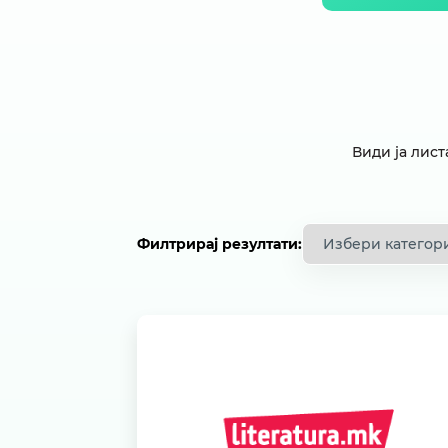
Види ја лист
Филтрирај резултати:
Литература.мк
5 %