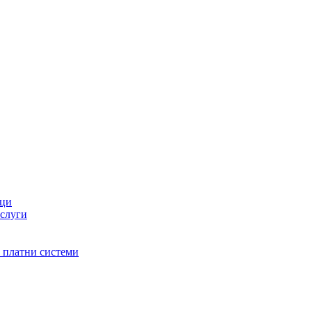
оци
услуги
и платни системи