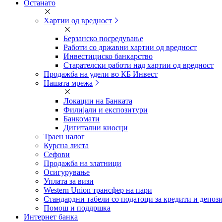
Останато
Хартии од вредност
Берзанско посредување
Работи со државни хартии од вредност
Инвестициско банкарство
Старателски работи над хартии од вредност
Продажба на удели во КБ Инвест
Нашата мрежа
Локации на Банката
Филијали и експозитури
Банкомати
Дигитални киосци
Траен налог
Курсна листа
Сефови
Продажба на златници
Осигурување
Уплата за визи
Western Union трансфер на пари
Стандардни табели со податоци за кредити и депоз
Помош и поддршка
Интернет банка