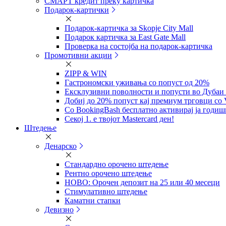
СМАРТ кредит преку картичка
Подарок-картички
Подарок-картичка за Skopje City Mall
Подарок картичка за East Gate Mall
Проверка на состојба на подарок-картичка
Промотивни акции
ZIPP & WIN
Гастрономски уживања со попуст од 20%
Eксклузивни поволности и попусти во Дубаи 
Добиј до 20% попуст кај премиум трговци со 
Со BookingBash бесплатно активирај ја годи
Секој 1. е твојот Mastercard ден!
Штедење
Денарско
Стандардно орочено штедење
Рентно орочено штедење
НОВО: Орочен депозит на 25 или 40 месеци
Стимулативно штедење
Каматни стапки
Девизно