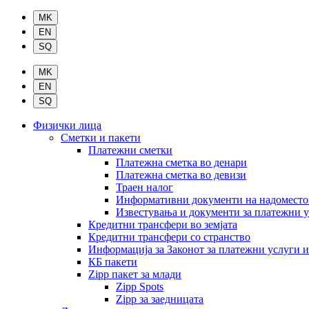
Физички лица
Сметки и пакети
Платежни сметки
Платежна сметка во денари
Платежна сметка во девизи
Траен налог
Информативни документи на надомест
Известувања и документи за платежни 
Кредитни трансфери во земјата
Кредитни трансфери со странство
Информација за Законот за платежни услуги 
КБ пакети
Zipp пакет за млади
Zipp Spots
Zipp за заедницата