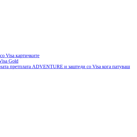
со Visa картичките
Visa Gold
шната претплата ADVENTURE и заштеди со Visa кога патуваш