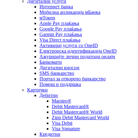
Дигитални услуги
Интернет банка
Мобилна апликација мБанка
мТокен
Apple Pay плаќања
Google Pay плаќања
Garmin Pay плаќања
Visa Direct плаќања
Активирај услуги со OneID
Електронска идентификација OneID
Ажурирајте лични податоци онлајн
Банкомати
Дигитални киосци
SMS банкарство
Портал за отворeно банкарство
Помош и поддршка
Картички
Дебитни
Maestro®
Debit Mastercard®
Debit Mastercard® World
Zipp Debit Mastercard World
Visa Debit
Visa Signature
Кредитни