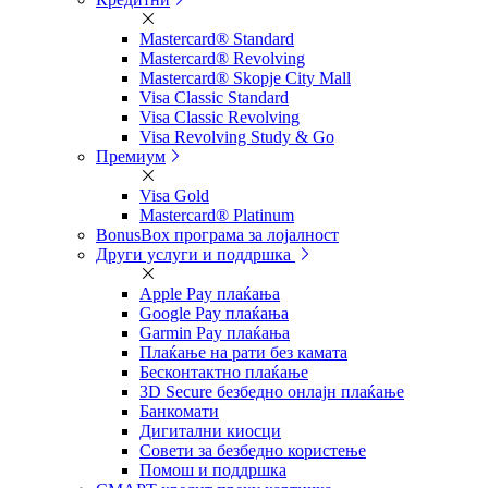
Mastercard® Standard
Mastercard® Revolving
Mastercard® Skopje City Mall
Visa Classic Standard
Visa Classic Revolving
Visa Revolving Study & Go
Премиум
Visa Gold
Mastercard® Platinum
BonusBox програма за лојалност
Други услуги и поддршка
Apple Pay плаќања
Google Pay плаќања
Garmin Pay плаќања
Плаќање на рати без камата
Бесконтактно плаќање
3D Secure безбедно онлајн плаќање
Банкомати
Дигитални киосци
Совети за безбедно користење
Помош и поддршка