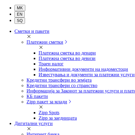
Комерцијална
Сметки и пакети
банка
Платежни сметки
Платежна сметка во денари
Платежна сметка во девизи
Траен налог
Информативни документи на надоместоци
Известувања и документи за платежни услуги
Кредитни трансфери во земјата
Кредитни трансфери со странство
Информација за Законот за платежни услуги и плат
КБ пакети
Zipp пакет за млади
Zipp Spots
Zipp за заедницата
Дигитални услуги
Интернет банка