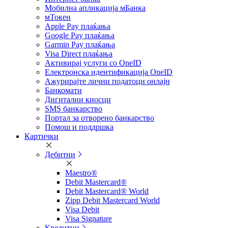
Мобилна апликација мБанка
мТокен
Apple Pay плаќања
Google Pay плаќања
Garmin Pay плаќања
Visa Direct плаќања
Активирај услуги со OneID
Електронска идентификација OneID
Ажурирајте лични податоци онлајн
Банкомати
Дигитални киосци
SMS банкарство
Портал за отворeно банкарство
Помош и поддршка
Картички
Дебитни
Maestro®
Debit Mastercard®
Debit Mastercard® World
Zipp Debit Mastercard World
Visa Debit
Visa Signature
Кредитни