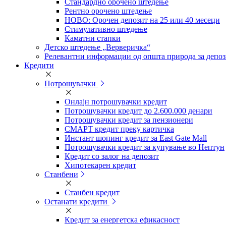
Стандардно орочено штедење
Рентно орочено штедење
НОВО: Орочен депозит на 25 или 40 месеци
Стимулативно штедење
Каматни стапки
Детско штедење „Верверичка“
Релевантни информации од општа природа за депо
Кредити
Потрошувачки
Онлајн потрошувачки кредит
Потрошувачки кредит до 2.600.000 денари
Потрошувачки кредит за пензионери
СМАРТ кредит преку картичка
Инстант шопинг кредит за East Gate Mall
Потрошувачки кредит за купување во Нептун
Кредит со залог на депозит
Хипотекарен кредит
Станбени
Станбен кредит
Останати кредити
Кредит за енергетска ефикасност