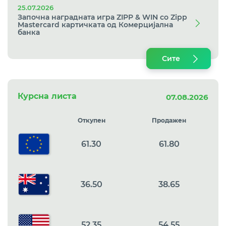
25.07.2026
Започна наградната игра ZIPP & WIN со Zipp
Mastercard картичкaта од Комерцијална
банка
Сите
Курсна листа
07.08.2026
Откупен
Продажен
61.30
61.80
36.50
38.65
52.35
54.55