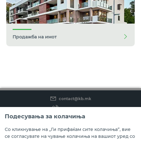
Продажба на имот
contact@kb.mk
(02) 3 296 800
Подесувања за колачиња
Instagram
LinkedIn
Youtube
Со кликнување на „Ги прифаќам сите колачиња“, вие
се согласувате на чување колачиња на вашиот уред со