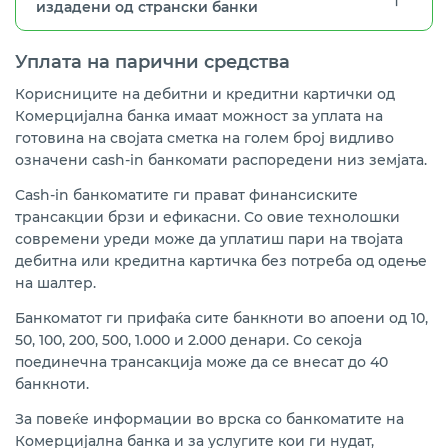
издадени од странски банки
Уплата на парични средства
Корисниците на дебитни и кредитни картички од
Комерцијална банка имаат можност за уплата на
готовина на својата сметка на голем број видливо
означени cash-in банкомати распоредени низ земјата.
Cash-in банкоматите ги прават финансиските
трансакции брзи и ефикасни. Со овие технолошки
современи уреди може да уплатиш пари на твојата
дебитна или кредитна картичка без потреба од одење
на шалтер.
Банкоматот ги прифаќа сите банкноти во апоени од 10,
50, 100, 200, 500, 1.000 и 2.000 денари. Со секоја
поединечна трансакција може да се внесат до 40
банкноти.
За повеќе информации во врска со банкоматите на
Комерцијална банка и за услугите кои ги нудат,