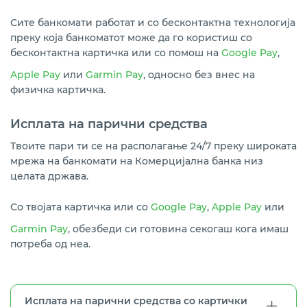
Сите банкомати работат и со бесконтактна технологија
преку која банкоматот може да го користиш со
бесконтактна картичка или со помош на
Google Pay
,
Apple Pay
или
Garmin Pay
, односно без внес на
физичка картичка.
Исплата на парични средства
Твоите пари ти се на располагање 24/7 преку широката
мрежа на банкомати на Комерцијална банка низ
целата држава.
Со твојата картичка или со
Google Pay
,
Apple Pay
или
Garmin Pay
, обезбеди си готовина секогаш кога имаш
потреба од неа.
Исплата на парични средства со картички