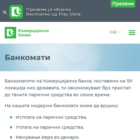
Преземи
Преземи ја мБанка
бесплатно од Play Store
Комерцијална
банка
Open 
Физички лица
Нашата мрежа
Close submenu (Нашата мрежа)
Банкомати
Open 
Правни лица
Филијали и експозитури
Open 
За нас
Банкоматите на Комерцијална банка, поставени на 191
Банкомати
локација низ државата, ти овозможуваат брз пристап
Open 
Блог
до твоите парични средства во секое време.
Дигитални киосци
На нашите модерни банкомати може да вршиш:
Локации на Банката
Исплата на парични средства,
Уплата на парични средства,
Менување евра во денари.