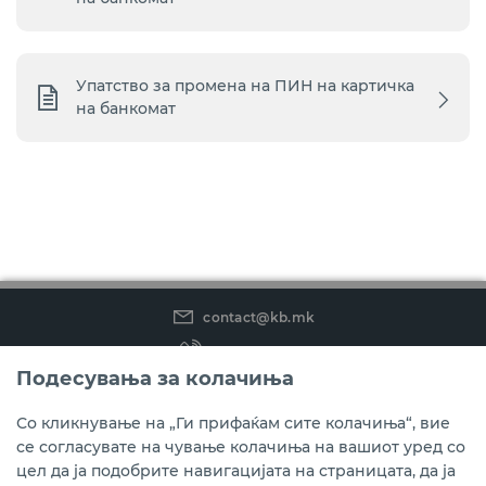
Упатство за промена на ПИН на картичка
на банкомат
contact@kb.mk
(02) 3 296 800
Подесувања за колачиња
Instagram
LinkedIn
Youtube
Со кликнување на „Ги прифаќам сите колачиња“, вие
се согласувате на чување колачиња на вашиот уред со
Преземете ја мобилната апликација мБанка.
цел да ја подобрите навигацијата на страницата, да ја