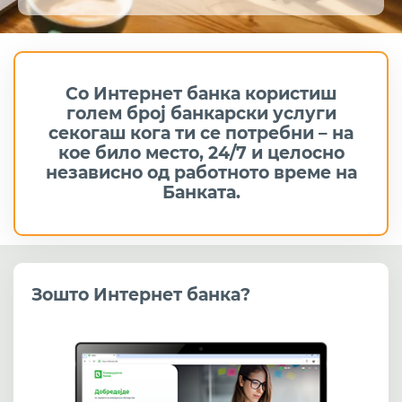
Garmin Pay плаќања
Visa Direct плаќања
Активирај услуги со OneID
Со Интернет банка користиш
голем број банкарски услуги
Електронска идентификација OneID
секогаш кога ти се потребни – на
кое било место, 24/7 и целосно
Ажурирајте лични податоци онлајн
независно од работното време на
Банката.
Банкомати
Дигитални киосци
SMS банкарство
Зошто Интернет банка?
Портал за отворeно банкарство
Помош и поддршка