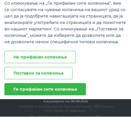
Instagram
LinkedIn
Youtube
Со кликнување на „Ги прифаќам сите колачиња“, вие
се согласувате на чување колачиња на вашиот уред со
Преземете ја мобилната апликација мБанка.
цел да ја подобрите навигацијата на страницата, да ја
анализирате употребата на страницата и да помогнете
во нашиот маркетинг. Со кликнување на „Поставки за
колачиња“, можете да изберете да дозволите или да
не дозволите некои специфични типови колачиња.
Не прифаќам колачиња
Поставки за колачиња
Правни напомени
Политика на приватност
Политика за колачиња
Ги прифаќам сите колачиња
Ажурирано на
08.08.2026
Copyright © Комерцијална банка АД Скопје, 2021 година.
Сите права се задржани.
Изработено од
Nextsense
| Дизајн од
ЕПП