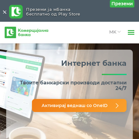
Преземи
Преземи ја мБанка
бесплатно од Play Store
Комерцијална
банка
Open 
Физички лица
Дигитални услуги
Close submenu (Дигитални услуги)
Open 
Интернет банка
Правни лица
Интернет банка
Open 
За нас
Твоите банкарски производи
достапни
Мобилна апликација мБанка
24/7
Open 
Блог
мТокен
Активирај веднаш со OneID
Apple Pay плаќања
Google Pay плаќања