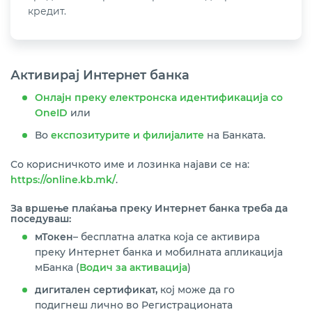
кредит.
Активирај Интернет банка
Онлајн преку електронска идентификација со
OneID
или
Во
експозитурите и филијалите
на Банката.
Со корисничкото име и лозинка најави се на:
https://online.kb.mk/
.
За вршење плаќања преку Интернет банка треба да
поседуваш:
мТокен
– бесплатна алатка која се активира
преку Интернет банка и мобилната апликација
мБанка (
Водич за активација
)
дигитален сертификат,
кој може да го
подигнеш лично во Регистрационата