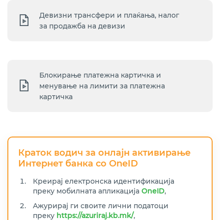
Девизни трансфери и плаќања, налог
за продажба на девизи
Блокирање платежна картичка и
менување на лимити за платежна
картичка
Краток водич за онлајн активирање
Интернет банка
со
OneID
Креирај електронскa идентификација
преку мобилната апликација
OneID
,
Aжурирај ги своите лични податоци
преку
https://azuriraj.kb.mk/
,