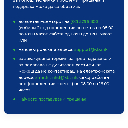
За помош, технички проблеми, прашања и
поддршка може да се обратиш:
во контакт–центарот на
(02) 3296 800
(избери 2), од понеделник до петок од 08:00
до 18:00 часот, сабота од 08:00 до 13:00 часот
или
на електронската адреса:
support@kb.mk
за закажување термин за прво издавање и
за реиздавање дигитален сертификат,
можеш да нѐ контактираш на електронската
адреса:
smetki.mkd@kb.mk
, секој работен
ден (понеделник – петок) од 08:00 до 16:00
часот
Најчесто поставувани прашања