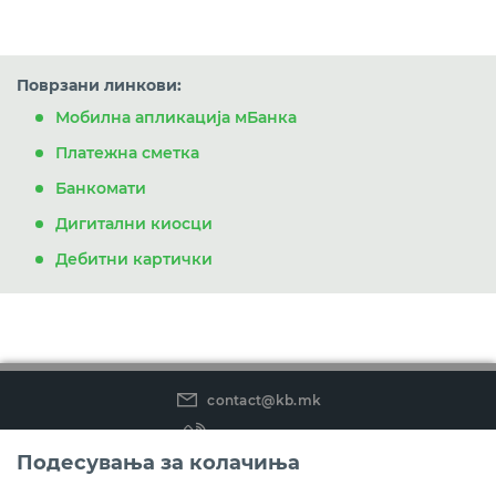
Поврзани линкови:
Мобилна апликација мБанка
Платежна сметка
Банкомати
Дигитални киосци
Дебитни картички
contact@kb.mk
(02) 3 296 800
Подесувања за колачиња