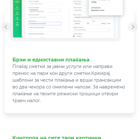
Брзи и едноставни плаќања
Плаќај сметки за јавни услуги или направи
пренос на пари кон други сметки.
Креирај
шаблони за чести плаќања и врши трансакции
во два чекора со омилени налози. За навремено
плаќање на твоите режиски трошоци отвори
траен налог.
Контрола на сите твои картички