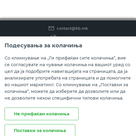
contact@kb.mk
(02) 3 296 800
Подесувања за колачиња
Instagram
LinkedIn
Youtube
Со кликнување на „Ги прифаќам сите колачиња“, вие
се согласувате на чување колачиња на вашиот уред со
Преземете ја мобилната апликација мБанкаКо.
цел да ја подобрите навигацијата на страницата, да ја
анализирате употребата на страницата и да помогнете
во нашиот маркетинг. Со кликнување на „Поставки за
колачиња“, можете да изберете да дозволите или да
не дозволите некои специфични типови колачиња.
Не прифаќам колачиња
Поставки за колачиња