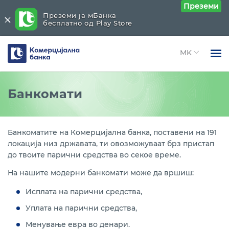
Преземи
Преземи ја мБанка
бесплатно од Play Store
Комерцијална
банка
Open 
Физички лица
Други услуги и поддршка
Close submenu (Други услуги и поддршка )
Банкомати
Open 
Правни лица
Apple Pay плаќања
Open 
За нас
Банкоматите на Комерцијална банка, поставени на 191
Google Pay плаќања
локација низ државата, ти овозможуваат брз пристап
Open 
Блог
до твоите парични средства во секое време.
Garmin Pay плаќања
На нашите модерни банкомати може да вршиш:
Бесконтактно плаќање
Исплата на парични средства,
3DES Secure безбедно online плаќање
Уплата на парични средства,
Менување евра во денари.