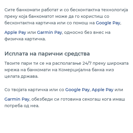
Банкомати
Сите банкомати работат и со бесконтактна технологија
Совети за безбедно користење
преку која банкоматот може да го користиш со
бесконтактна картичка или со помош на
Google Pay
,
Помош и поддршка
Apple Pay
или
Garmin Pay
, односно без внес на
физичка картичка.
Исплата на парични средства
Твоите пари ти се на располагање 24/7 преку широката
мрежа на банкомати на Комерцијална банка низ
целата држава.
Со твојата картичка или со
Google Pay
,
Apple Pay
или
Garmin Pay
, обезбеди си готовина секогаш кога имаш
потреба од неа.