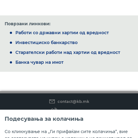
Поврзани линкови:
Работи со државни хартии од вредност
Инвестициско банкарство
Старателски работи над хартии од вредност
Банка чувар на имот
contact@kb.mk
(02) 3 296 800
Подесувања за колачиња
Instagram
LinkedIn
Youtube
Со кликнување на „Ги прифаќам сите колачиња“, вие