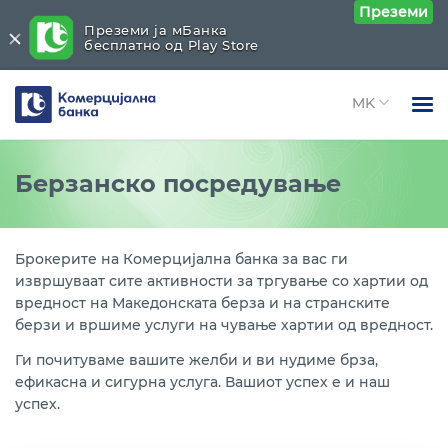
Преземи
Преземи ја мБанка
бесплатно од Play Store
Комерцијална
банка
Open 
Физички лица
Хартии од вредност
Close submenu (Хартии од вредност)
Берзанско посредување
Open 
Правни лица
Берзанско посредување
Open 
За нас
Брокерите на Комерцијална банка за вас ги
Работи со државни хартии од вредност
извршуваат сите активности за тргување со хартии од
Open 
Блог
вредност на Македонската берза и на странските
Инвестициско банкарство
берзи и вршиме услуги на чување хартии од вредност.
Ги почитуваме вашите желби и ви нудиме брза,
Старателски работи над хартии од вредност
ефикасна и сигурна услуга. Вашиот успех е и наш
успех.
Банка - чувар на имот