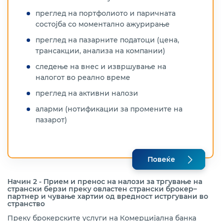
преглед на портфолиото и паричната
состојба со моментално ажурирање
преглед на пазарните податоци (цена,
трансакции, анализа на компании)
следење на внес и извршување на
налогот во реално време
преглед на активни налози
аларми (нотификации за промените на
пазарот)
Повеќе
Начин 2 - Прием и пренос на налози за тргување на
странски берзи преку овластен странски брокер–
партнер и чување хартии од вредност истргувани во
странство
Преку брокерските услуги на Комерцијална банка