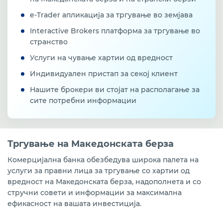
e-Tradеr апликација за тргување во земјава
Interactive Brokers платформа за тргување во
странство
Услуги на чување хартии од вредност
Индивидуален пристап за секој клиент
Нашите брокери ви стојат на располагање за
сите потребни информации
Тргување на Македонската берза
Комерцијална банка обезбедува широка палета на
услуги за правни лица за тргување со хартии од
вредност на Македонската берза, надополнета и со
стручни совети и информации за максимална
ефикасност на вашата инвестиција.