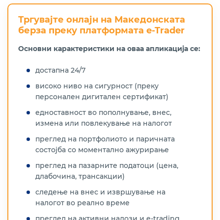
Тргувајте онлајн на Македонската
берза преку платформата e-Trader
Основни карактеристики на оваа апликација се:
достапна 24/7
високо ниво на сигурност (преку
персонален дигитален сертификат)
едноставност во пополнување, внес,
измена или повлекување на налогот
преглед на портфолиото и паричната
состојба со моментално ажурирање
преглед на пазарните податоци (цена,
длабочина, трансакции)
следење на внес и извршување на
налогот во реално време
преглед на активни налози и e-trading