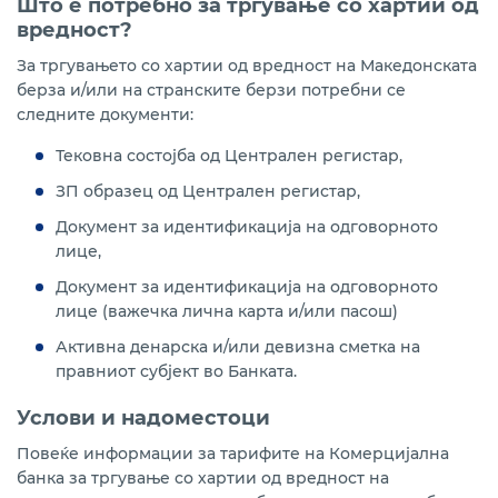
Што е потребно за тргување со хартии од
вредност?
За тргувањето со хартии од вредност на Македонската
берза и/или на странските берзи потребни се
следните документи:
Тековна состојба од Централен регистар,
ЗП образец од Централен регистар,
Документ за идентификација на одговорното
лице,
Документ за идентификација на одговорното
лице (важечка лична карта и/или пасош)
Активна денарска и/или девизна сметка на
правниот субјект во Банката.
Услови и надоместоци
Повеќе информации за тарифите на Комерцијална
банка за тргување со хартии од вредност на