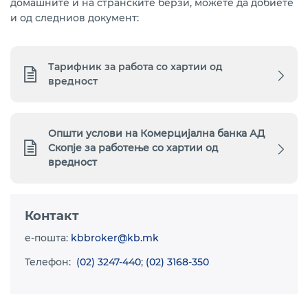
домашните и на странските берзи, можете да добиете
и од следниов документ:
Тарифник
за работа со хартии од
вредност
Општи услови на Комерцијална банка АД
Скопје за работење со хартии од
вредност
Контакт
e-пошта:
kbbroker@kb.mk
Телефон:
(02) 3247-440
;
(02) 3168-350