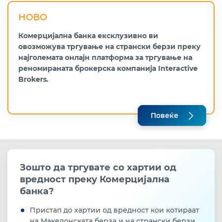
НОВО
Комерцијална банка ексклузивно ви
овозможува тргување на странски берзи преку
најголемата онлајн платформа за тргување на
реномираната брокерска компанија Interactive
Brokers.
Повеќе
Зошто да тргувате со хартии
од
вредност преку Комерцијална
банка?
Пристап до хартии од вредност кои котираат
на Македонската берза и на странски берзи