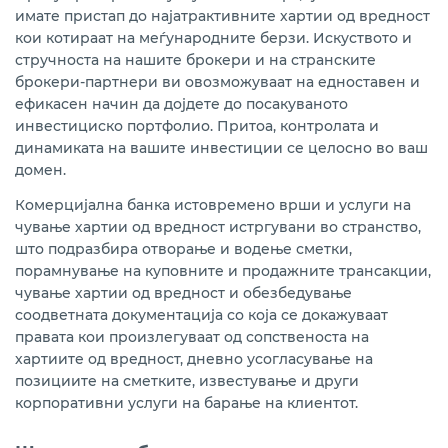
имате пристап до најатрактивните хартии од вредност
кои котираат на меѓународните берзи. Искуството и
стручноста на нашите брокери и на странските
брокери-партнери ви овозможуваат на едноставен и
ефикасен начин да дојдете до посакуваното
инвестициско портфолио. Притоа, контролата и
динамиката на вашите инвестиции се целосно во ваш
домен.
Комерцијална банка истовремено врши и услуги на
чување хартии од вредност истргувани во странство,
што подразбира отворање и водење сметки,
порамнување на куповните и продажните трансакции,
чување хартии од вредност и обезбедување
соодветната документација со која се докажуваат
правата кои произлегуваат од сoпственоста на
хартиите од вредност, дневно усогласување на
позициите на сметките, известување и други
корпоративни услуги на барање на клиентот.