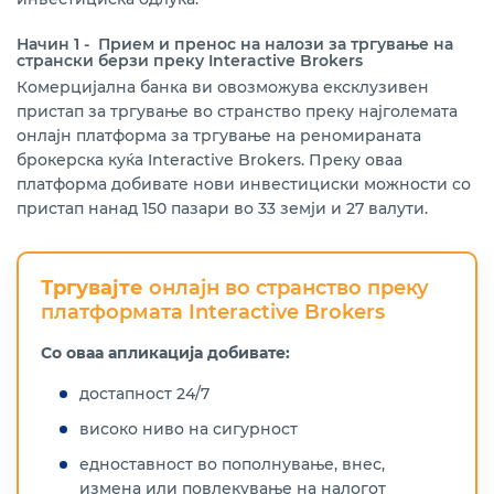
Начин 1 -
Прием и пренос на налози за тргување на
странски берзи преку Interactive Brokers
Комерцијална банка ви овозможува ексклузивен
пристап за тргување во странство преку најголемата
онлајн платформа за тргување на реномираната
брокерска куќа Interactive Brokers. Преку оваа
платформа добивате нови инвестициски можности со
пристап нанад 150 пазари во 33 земји и 27 валути.
Тргувајте
онлајн во странство преку
платформата Interactive Brokers
Со оваа апликација добивате:
достапност 24/7
високо ниво на сигурност
едноставност во пополнување, внес,
измена или повлекување на налогот