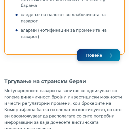
барања
следење на налогот во длабочината на
пазарот
аларми (нотификации за промените на
пазарот)
Повеќе
Тргување на странски берзи
Меѓународните пазари на капитал се одликуваат со
голема динамичност, бројни инвестициски можности
и чести регулаторни промени, кои брокерите на
Комерцијална банка ги следат во континуитет, со што
ви овозможуваат да располагате со сите потребни
информации за да ја донесете вистинската
инвестициска одлука.