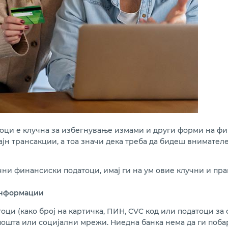
оци е клучна за избегнување измами и други форми на ф
н трансакции, а тоа значи дека треба да бидеш внимателе
чни финансиски податоци, имај ги на ум овие клучни и пра
информации
оци (како број на картичка, ПИН, CVC код или податоци з
-пошта или социјални мрежи. Ниедна банка нема да ги поба