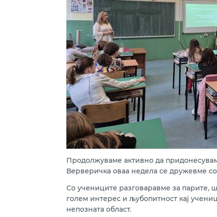
Продолжуваме активно да придонесуваме
Верверичка оваа недела се дружевме со 
Со учениците разговаравме за парите, 
голем интерес и љубопитност кај учениц
непозната област.