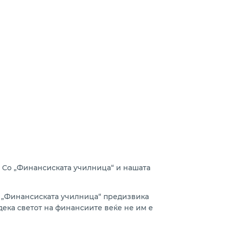
 Со „Финансиската училница“ и нашата
. „Финансиската училница“ предизвика
дека светот на финансиите веќе не им е