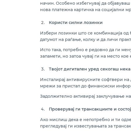
начин. Особено избегнувај да објавуваш 
нова платежна картичка на социјални мре
Користи силни лозинки
Избери лозинки што се комбинација од б
датумот на раѓање, колку и да личи прак
Исто така, потребно е редовно да ги мен
запамети, но затоа чувај ги на место кое 
Твојот дигитален уред секогаш нек
Инсталирај антивирусните софтвери на д
мрежи за пристап до финансиски информ
Задолжително активирај заклучување на 
Проверувај ги трансакциите и состој
Ако мислиш дека е непотребно и ти одзе
прегледувај ги известувањата за трансак