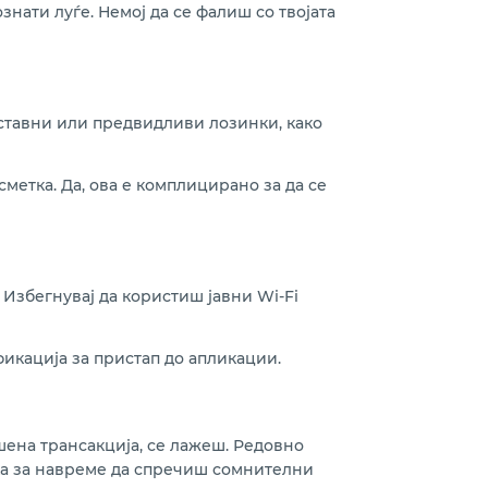
нати луѓе. Немој да се фалиш со твојата
оставни или предвидливи лозинки, како
метка. Да, ова е комплицирано за да се
Избегнувај да користиш јавни Wi-Fi
икација за пристап до апликации.
шена трансакција, се лажеш. Редовно
етка за навреме да спречиш сомнителни