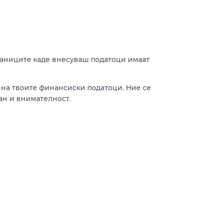
траниците каде внесуваш податоци имаат
на твоите финансиски податоци. Ние се
ан и внимателност.