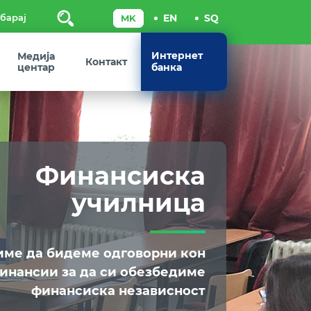
Пребарај
Интернет
Медија
Контакт
центар
банка
Финансиска
училница
име да бидеме одговорни кон
инансии за да си обезбедиме
финансиска независност