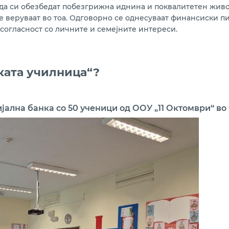
да си обезбедат побезгрижна иднина и поквалитетен живот
е веруваат во тоа. Одговорно се однесуваат финансиски пи
согласност со личните и семејните интереси.
ката училница“?
ална банка со 50 ученици од ООУ „11 Октомври“ во