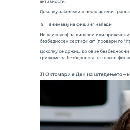
активности.
Доколку забележиш неовластени трансакц
Внимавај на фишинг напади
Не кликнувај на линкови или прикачени 
безбедносен сертификат (провери го “http
Доколку се држиш до овие безбедносни 
грижиме за безбедноста на твоите финан
31 Октомври е Ден на штедењето – 