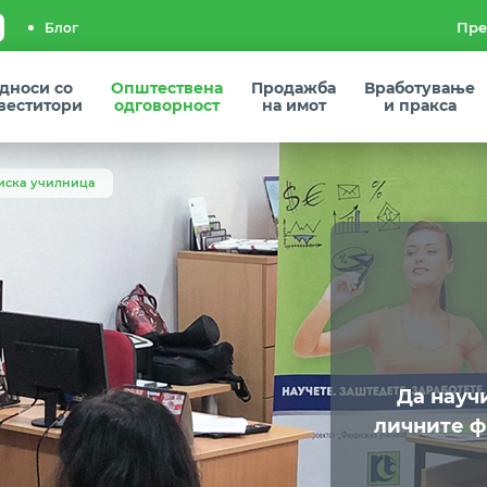
Блог
дноси со
Општествена
Продажба
Вработување
веститори
одговорност
на имот
и пракса
иска училница
Да науч
личните ф