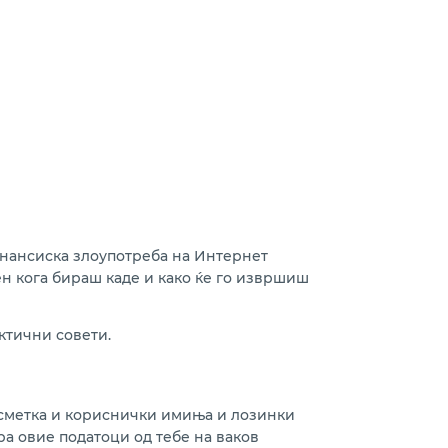
инансиска злоупотреба на Интернет
н кога бираш каде и како ќе го извршиш
ктични совети.
а сметка и кориснички имиња и лозинки
ра овие податоци од тебе на ваков