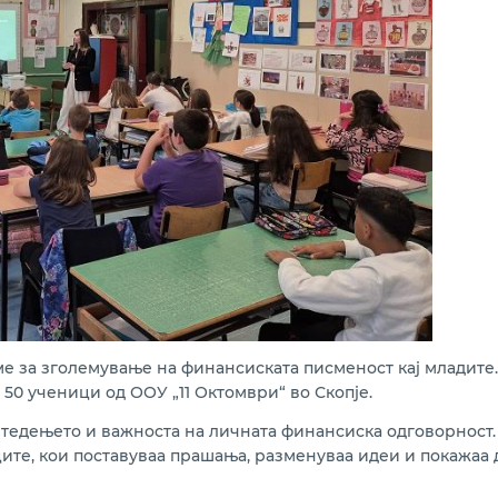
 за зголемување на финансиската писменост кај младите.
50 ученици од ООУ „11 Октомври“ во Скопје.
штедењето и важноста на личната финансиска одговорност
ите, кои поставуваа прашања, разменуваа идеи и покажаа 