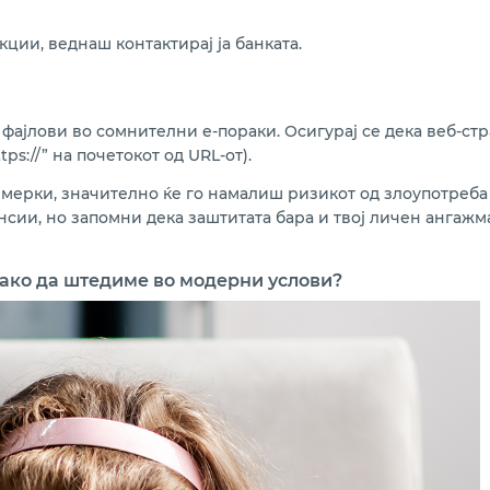
ии, веднаш контактирај ја банката.
фајлови во сомнителни е-пораки. Осигурај се дека веб-с
s://” на почетокот од URL-от).
мерки, значително ќе го намалиш ризикот од злоупотреба 
сии, но запомни дека заштитата бара и твој личен ангажм
како да штедиме во модерни услови?