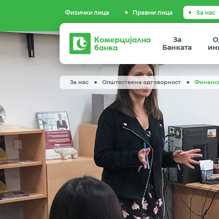
Физички лица
Правни лица
За нас
Комерцијална
За
О
банка
Банката
ин
За нас
Општествена одговорност
Финанс