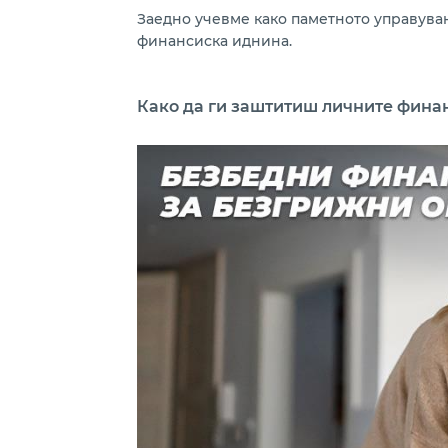
Заедно учевме како паметното управувањ
финансиска иднина.
Како да ги заштитиш личните фина