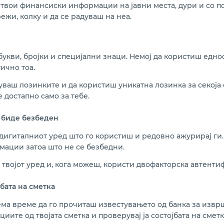
твои финансиски информации на јавни места, дури и со поз
жи, колку и да се радуваш на неа.
укви, бројки и специјални знаци. Немој да користиш едн
тично тоа.
уваш лозинките и да користиш уникатна лозинка за секоја с
е достапно само за тебе.
а биде безбеден
игиталниот уред што го користиш и редовно ажурирај ги. 
ации затоа што не се безбедни.
твојот уред и, кога можеш, користи двофакторска автентиф
бата на сметка
ма време да го прочиташ известувањето од банка за извр
циите од твојата сметка и проверувај ја состојбата на см