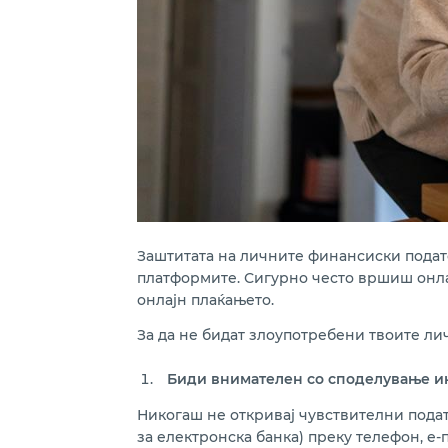
Заштитата на личните финансиски подат
платформите. Сигурно често вршиш онлај
онлајн плаќањето.
За да не бидат злоупотребени твоите ли
Биди внимателен со споделување 
Никогаш не откривај чувствителни подат
за електронска банка) преку телефон, е