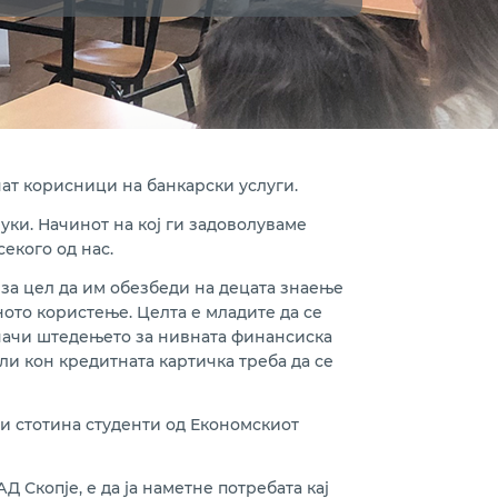
нат корисници на банкарски услуги.
уки. Начинот на кој ги задоволуваме
екого од нас.
 за цел да им обезбеди на децата знаење
ото користење. Целта е младите да се
 значи штедењето за нивната финансиска
ли кон кредитната картичка треба да се
 и стотина студенти од Економскиот
Д Скопје, е да ја наметне потребата кај