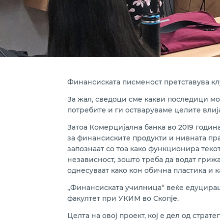
Финансиската писменост претставува клу
За жал, сведоци сме какви последици мо
потребите и ги остваруваме целите влија
Затоа Комерцијална банка во 2019 годин
за финансиските продукти и нивната пра
запознаат со тоа како функционира теко
независност, зошто треба да водат гриж
однесуваат како кон обична пластика и 
„Финансиската училница“ веќе едуцираше
факултет при УКИМ во Скопје.
Целта на овој проект, кој е дел од страт