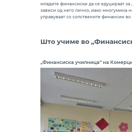
младите финансиски да се едуцираат за 
зависи од него лично, иако многумина н
управуваат со сопствените финансии во 
Што учиме во „Финансис
„Финансиска училница“ на Комерциј