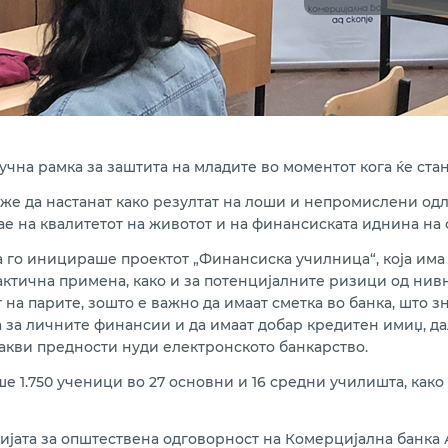
чна рамка за заштита на младите во моментот кога ќе ста
же да настанат како резултат на лоши и непромислени одл
е на квалитетот на животот и на финансиската иднина на с
а го иницираше проектот „Финансиска училница“, која има
ктична примена, како и за потенцијалните ризици од нивн
т на парите, зошто е важно да имаат сметка во банка, што
а за личните финансии и да имаат добар кредитен имиџ, да
какви предности нуди електронското банкарство.
 1.750 ученици во 27 основни и 16 средни училишта, како
егијата за општествена одговорност на Комерцијална банка А