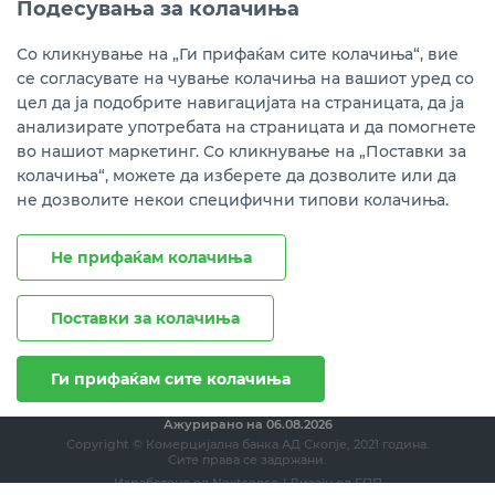
Подесувања за колачиња
Instagram
LinkedIn
Youtube
Со кликнување на „Ги прифаќам сите колачиња“, вие
се согласувате на чување колачиња на вашиот уред со
Преземете ја мобилната апликација мБанка.
цел да ја подобрите навигацијата на страницата, да ја
анализирате употребата на страницата и да помогнете
во нашиот маркетинг. Со кликнување на „Поставки за
колачиња“, можете да изберете да дозволите или да
не дозволите некои специфични типови колачиња.
Не прифаќам колачиња
Поставки за колачиња
Правни напомени
Политика на приватност
Политика за колачиња
Ги прифаќам сите колачиња
Ажурирано на
06.08.2026
Copyright © Комерцијална банка АД Скопје, 2021 година.
Сите права се задржани.
Изработено од
Nextsense
| Дизајн од
ЕПП