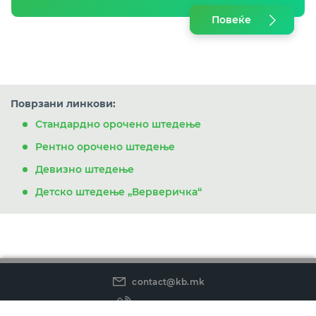
Повеќе
Поврзани линкови:
Стандардно орочено штедење
Рентно орочено штедење
Девизно штедење
Детско штедење „Верверичка“
contact@kb.mk
(02) 3 296 800