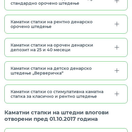
стандардно орочено штедење
Каматни стапки на рентно денарско
орочено штедење
Каматни стапки на орочен денарски
депозит на 25 и 40 месеци
Каматни стапки на детско денарско
штедење „Верверичка“
Каматни стапки со стимулативна каматна
стапка за класично и рентно штедење
Каматни стапки на штедни влогови
отворени пред 01.10.2017 година