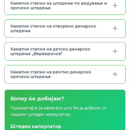
Каматни стапки на штедење по видување и
орочено штедење
Каматни стапки на отворено денарско
штедење
Каматни стапки на детско денарско
штедење „Верверичка“
Каматни стапки на рентно денарско
орочено штедење
Колку ќе добијам?
Пресметајте ја каматата што би ја добиле со
нашиот штеден калкулатор.
Штеден калкулатор