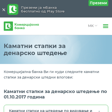
Преземи
Преземи ја мБанка
бесплатно од Play Store
Комерцијална
банка
Open 
Физички лица
Денарско
Close submenu (Денарско)
Каматни стапки за
Open 
денарско штедење
Правни лица
Стандардно орочено штедење
Open 
За нас
Рентно орочено штедење
Open 
Комерцијална банка Ви ги нуди следните каматни
Блог
стапки за денарски штедни влогови:
НОВО: Орочен депозит на 25 или 40 месеци
Стимулативно штедење
Каматни стапки за денарско штедење по
01.10.2017 година
Каматни стапки
Каматни стапки на штедење по видување и