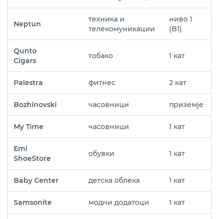
техника и
ниво 1
Neptun
телекомуникации
(B1)
Qunto
тобако
1 кат
Cigars
Palestra
фитнес
2 кат
Bozhinovski
часовници
приземје
My Time
часовници
1 кат
Emi
обувки
1 кат
ShoeStore
Baby Center
детска облека
1 кат
Samsonite
модни додатоци
1 кат