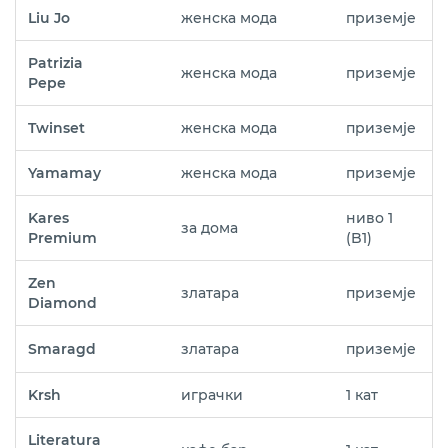
Liu Jo
женска мода
приземје
Patrizia
женска мода
приземје
Pepe
Twinset
женска мода
приземје
Yamamay
женска мода
приземје
Kares
ниво 1
за дома
Premium
(B1)
Zen
златара
приземје
Diamond
Smaragd
златара
приземје
Krsh
играчки
1 кат
Literatura