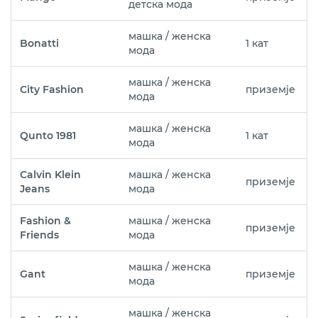
детска мода
машка / женска
Bonatti
1 кат
мода
машка / женска
City Fashion
приземје
мода
машка / женска
Qunto 1981
1 кат
мода
Calvin Klein
машка / женска
приземје
Jeans
мода
Fashion &
машка / женска
приземје
Friends
мода
машка / женска
Gant
приземје
мода
машка / женска