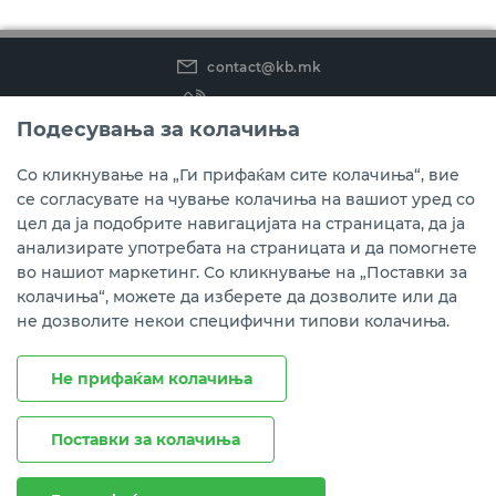
contact@kb.mk
(02) 3 296 800
Подесувања за колачиња
Instagram
LinkedIn
Youtube
Со кликнување на „Ги прифаќам сите колачиња“, вие
се согласувате на чување колачиња на вашиот уред со
Преземете ја мобилната апликација мБанка.
цел да ја подобрите навигацијата на страницата, да ја
анализирате употребата на страницата и да помогнете
во нашиот маркетинг. Со кликнување на „Поставки за
колачиња“, можете да изберете да дозволите или да
не дозволите некои специфични типови колачиња.
Не прифаќам колачиња
Поставки за колачиња
Правни напомени
Политика на приватност
Политика за колачиња