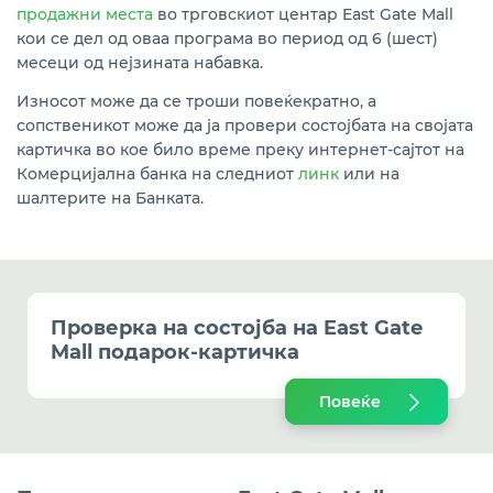
продажни места
во трговскиот центар East Gate Mall
кои се дел од оваа програма во период од 6 (шест)
месеци од нејзината набавка.
Износот може да се троши повеќекратно, а
сопственикот може да ја провери состојбата на својата
картичка во кое било време преку интернет-сајтот на
Комерцијална банка на следниот
линк
или на
шалтерите на Банката.
Проверка на состојба на East Gate
Mall подарок-картичка
Повеќе