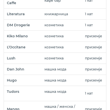
кафе бар
1 кат
Caffe
Literatura
книжарница
1 кат
DM Drogerie
козметика
1 кат
Kiko Milano
козметика
приземје
L’Occitane
козметика
приземје
Lush
козметика
приземје
Dan John
машка мода
приземје
Hugo
машка мода
приземје
Tudors
машка мода
1 кат
машка / женска /
Mango
приземје