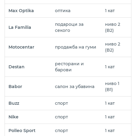
Max Optika
оптика
1 кат
подароци за
ниво 2
La Familia
секого
(B2)
ниво 2
Motocentar
продажба на гуми
(B2)
ресторани и
Destan
1 кат
барови
ниво 1
Babor
салон за убавина
(B1)
Buzz
спорт
1 кат
Nike
спорт
1 кат
Polleo Sport
спорт
1 кат