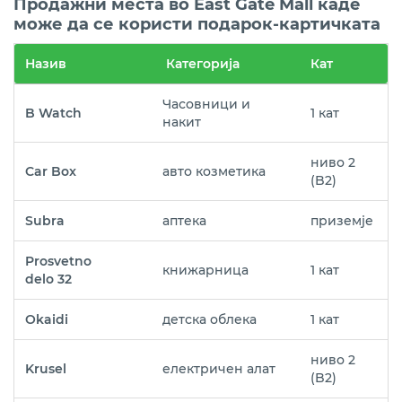
Продажни места во East Gate Mall каде
може да се користи подарок-картичката
Назив
Категорија
Кат
Часовници и
B Watch
1 кат
накит
ниво 2
Car Box
авто козметика
(B2)
Subra
аптека
приземје
Prosvetno
книжарница
1 кат
delo 32
Okaidi
детска облека
1 кат
ниво 2
Krusel
електричен алат
(B2)