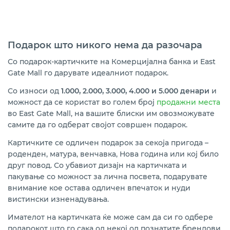
Подарок што никог
o
нема да разочара
Со подарок-картичките на Комерцијална банка и East
Gate Mall го дарувате идеалниот подарок.
Со износи од
1.000, 2.000, 3.000, 4.000 и 5.000 денари
и
можност да се користат во голем број
продажни места
во
East Gate Mall, на вашите блиски им овозможувате
самите да го одберат својот совршен подарок.
Картичките се одличен подарок за секоја пригода –
роденден, матура, венчавка, Нова година или кој било
друг повод. Со убавиот дизајн на картичката и
пакување со можност за лична посвета, подарувате
внимание кое остава одличен впечаток и нуди
вистински изненадувања.
Имателот на картичката ќе може сам да си го одбере
подарокот што го сака од некој од познатите брендови