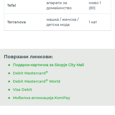
апарати за
ниво 1
Tefal
домаќинство
(B1)
машка / женска /
Terranova
1 кат
детска мода
Поврзани линкови:
Подарок-картичка за Skopje City Mall
®
Debit Mastercard
®
Debit Mastercard
World
Visa Debit
Мобилна апликација KomPay