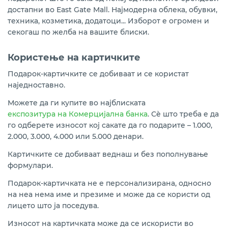
достапни во East Gate Mall. Најмодерна облека, обувки,
техника, козметика, додатоци... Изборот е огромен и
секогаш по желба на вашите блиски.
Користење на картичките
Подарок-картичките се добиваат и се користат
наједноставно.
Можете да ги купите во најблиската
експозитура на Комерцијална банка
. Сѐ што треба е да
го одберете износот кој сакате да го подарите – 1.000,
2.000, 3.000, 4.000 или 5.000 денари.
Картичките се добиваат веднаш и без пополнување
формулари.
Подарок-картичката не е персонализирана, односно
на неа нема име и презиме и може да се користи од
лицето што ја поседува.
Износот на картичката може да се искористи во