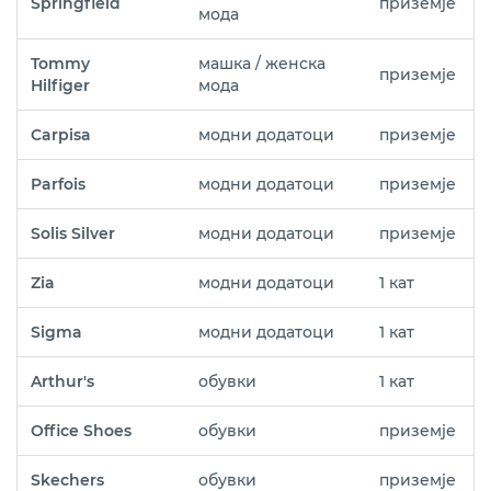
Springfield
приземје
мода
Tommy
машка / женска
приземје
Hilfiger
мода
Carpisa
модни додатоци
приземје
Parfois
модни додатоци
приземје
Solis Silver
модни додатоци
приземје
Zia
модни додатоци
1 кат
Sigma
модни додатоци
1 кат
Arthur's
обувки
1 кат
Office Shoes
обувки
приземје
Skechers
обувки
приземје