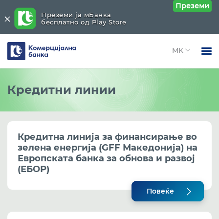
Преземи
Преземи ја мБанка
бесплатно од Play Store
Комерцијална
банка
Open 
Физички лица
Кредити
Close submenu (Кредити)
Кредитни линии
Open 
Правни лица
Основни информации
Open 
Open 
За нас
Кредити од извори на средства на Банката
Кредитна линија зa финансирање во
Open 
Блог
зелена енергија (GFF Македонија) на
Понуда во соработка со ФИТР
Европската банка за обнова и развој
(ЕБОР)
Open 
Кредитни линии
Повеќе