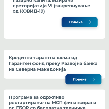
пазарно капитализирани
претпријатија VI (закрепнување
од КОВИД-19)
Повеќе
Кредитно-гарантна шема од
Гарантен фонд преку Развојна банка
на Северна Македонија
Повеќе
Програма за одржливо
рестартирање на МСП финансирана
од ЕБОР со бесплатна техничка