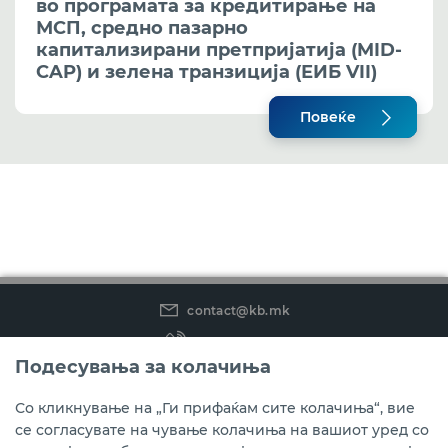
во програмата за кредитирање на
МСП, средно пазарно
капитализирани претпријатија (MID-
CAP) и зелена транзиција (ЕИБ VII)
Повеќе
contact@kb.mk
(02) 3 296 800
Подесувања за колачиња
Instagram
LinkedIn
Youtube
Со кликнување на „Ги прифаќам сите колачиња“, вие
се согласувате на чување колачиња на вашиот уред со