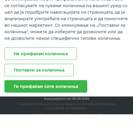
се согласувате на чување колачиња на вашиот уред со
Преземете ја мобилната апликација мБанка.
цел да ја подобрите навигацијата на страницата, да ја
анализирате употребата на страницата и да помогнете
во нашиот маркетинг. Со кликнување на „Поставки за
колачиња“, можете да изберете да дозволите или да
не дозволите некои специфични типови колачиња.
Не прифаќам колачиња
Поставки за колачиња
Правни напомени
Политика на приватност
Политика за колачиња
Ги прифаќам сите колачиња
Ажурирано на
08.08.2026
Copyright © Комерцијална банка АД Скопје, 2021 година.
Сите права се задржани.
Изработено од
Nextsense
| Дизајн од
ЕПП