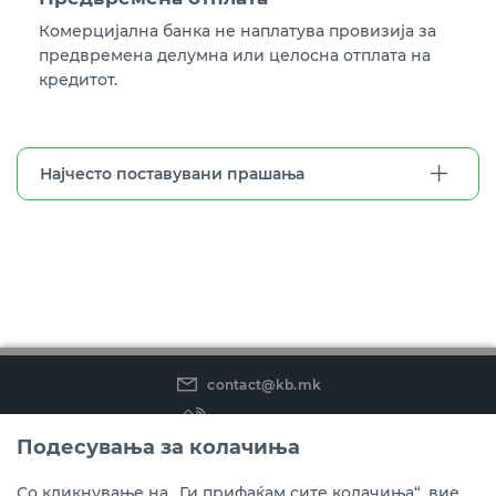
Комерцијална банка не наплатува провизија за
предвремена делумна или целосна отплата на
кредитот.
Најчесто поставувани прашања
contact@kb.mk
(02) 3 296 800
Подесувања за колачиња
Instagram
LinkedIn
Youtube
Со кликнување на „Ги прифаќам сите колачиња“, вие