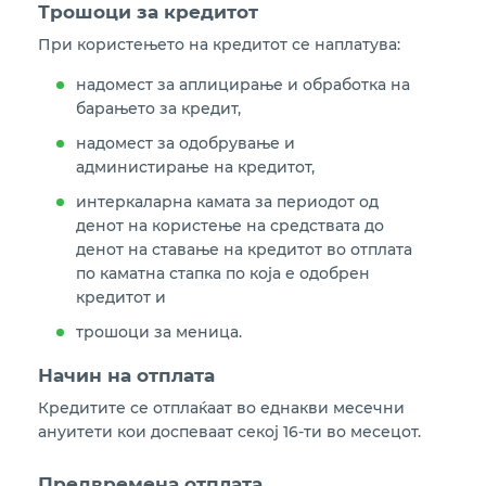
Трошоци за кредитот
При користењето на кредитот се наплатува:
надомест за аплицирање и обработка на
барањето за кредит,
надомест за одобрување и
администирање на кредитот,
интеркаларна камата за периодот од
денот на користење на средствата до
денот на ставање на кредитот во отплата
по каматна стапка по која е одобрен
кредитот и
трошоци за меница.
Начин на отплата
Кредитите се отплаќаат во еднакви месечни
ануитети кои доспеваат секој 16-ти во месецот.
Предвремена отплата