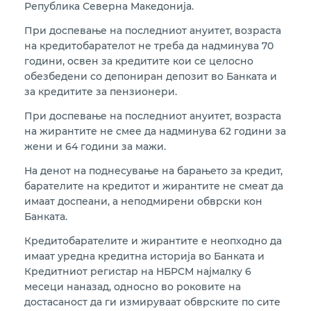
Република Северна Македонија.
При доспевање на последниот ануитет, возраста
на кредитобарателот не треба да надминува 70
години, освен за кредитите кои се целосно
обезбедени со депониран депозит во Банката и
за кредитите за пензионери.
При доспевање на последниот ануитет, возраста
на жирантите не смее да надминува 62 години за
жени и 64 години за мажи.
На денот на поднесување на барањето за кредит,
барателите на кредитот и жирантите не смеат да
имаат доспеани, а неподмирени обврски кон
Банката.
Кредитобарателите и жирантите е неопходно да
имаат уредна кредитна историја во Банката и
Кредитниот регистар на НБРСМ најмалку 6
месеци наназад, односно во роковите на
достасаност да ги измируваат обврските по сите