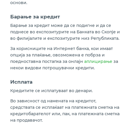
основи.
Барање за кредит
Барање за кредит може да се подигне и да се
поднесе во експозитурите на Банката во Скопје и
во филијалите и експозитурите низ Републиката.
За корисниците на Интернет банка, кои имаат
опција за плаќање, овозможена е побрза и
поедноставна постапка за онлајн
аплицирање
за
некои видови потрошувачки кредити.
Исплата
Кредитите се исплатуваат во денари.
Во зависност од намената на кредитот,
средствата се исплаќаат на платежната сметка на
кредитобарателот или, пак, на платежната сметка
на продавачот.