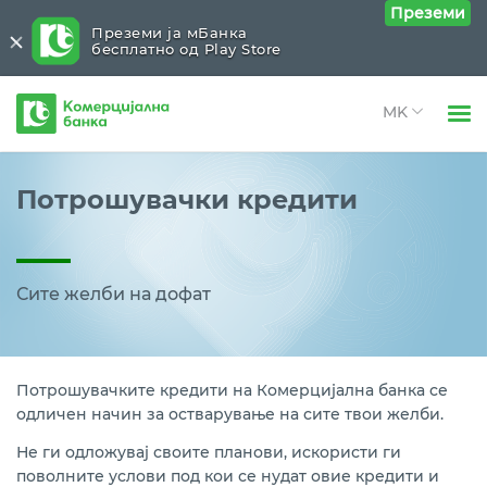
Преземи
Преземи ја мБанка
бесплатно од Play Store
Комерцијална
банка
Open 
Физички лица
Кредити
Close submenu (Кредити)
Потрошувачки кредити
Open 
Open 
Правни лица
Потрошувачки
Open 
Open 
За нас
Станбени
Сите желби на дофат
Open 
Open 
Блог
Останати кредити
Потрошувачките кредити на Комерцијална банка се
одличен начин за остварување на сите твои желби.
Не ги одложувај своите планови, искористи ги
поволните услови под кои се нудат овие кредити и