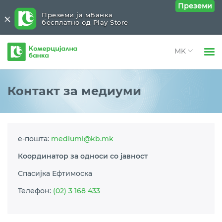
Преземи
Преземи ја мБанка
бесплатно од Play Store
Комерцијална
банка
Open 
Физички лица
Медија центар
Close submenu (Медија центар)
Контакт за медиуми
Open 
Правни лица
Новости
Open 
За нас
Контакт за медиуми
е-пошта:
mediumi@kb.mk
Open 
Блог
Медиа кит
Координатор за односи со јавност
Спасијка Ефтимоска
Телефон:
(02) 3 168 433