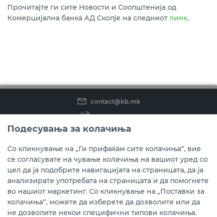
Прочитајте ги сите Новости и Соопштенија од
Комерцијална банка АД Скопје на следниот
линк
.
contact@kb.mk
(02) 3 296 800
Подесувања за колачиња
Instagram
LinkedIn
Youtube
Со кликнување на „Ги прифаќам сите колачиња“, вие
се согласувате на чување колачиња на вашиот уред со
Преземете ја мобилната апликација мБанка.
цел да ја подобрите навигацијата на страницата, да ја
анализирате употребата на страницата и да помогнете
во нашиот маркетинг. Со кликнување на „Поставки за
колачиња“, можете да изберете да дозволите или да
не дозволите некои специфични типови колачиња.