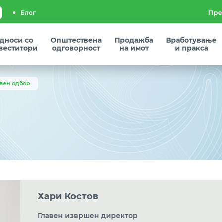
Блог
дноси со
Општествена
Продажба
Вработување
веститори
одговорност
на имот
и пракса
вен одбор
Хари Костов
Главен извршен директор