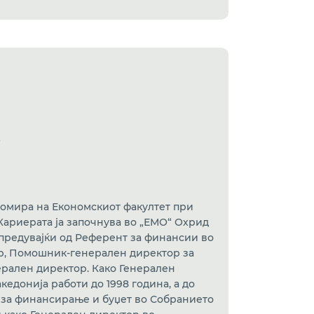
е
пломира на Економскиот факултет при
 Кариерата ја започнува во „ЕМО“ Охрид
напредувајќи од Референт за финансии во
р, Помошник-генерален директор за
ерален директор. Како Генерален
едонија работи до 1998 година, а до
а за финансирање и буџет во Собранието