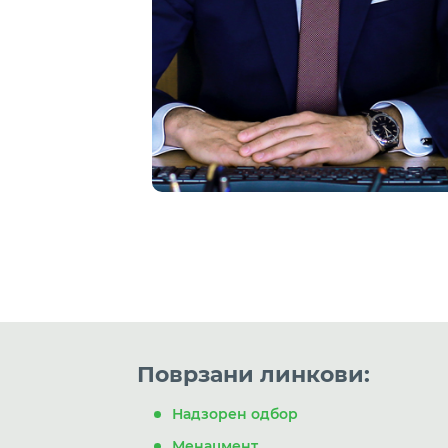
Поврзани линкови:
Надзорен одбор
Менаџмент