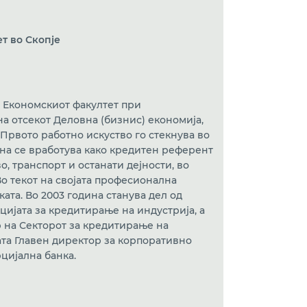
т во Скопје
а Економскиот факултет при
на отсекот Деловна (бизнис) економија,
рвото работно искуство го стекнува во
ина се вработува како кредитен референт
, транспорт и останати дејности, во
о текот на својата професионална
та. Во 2003 година станува дел од
ијата за кредитирање на индустрија, а
р на Секторот за кредитирање на
ата Главен директор за корпоративно
цијална банка.