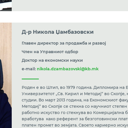
Д-р Никола Џамбазовски
Главен директор за продажба и развој
Член на Управниот одбор
Доктор на економски науки
e-mail:
nikola.dzambazovski@kb.mk
Роден е во Штип, во 1979 година. Дипломира на 
Универзитетот „Св. Кирил и Методиј“ во Скопје,
студии. Во март 2013 година, на Економскиот фа
Методиј“ во Скопје се стекна со научниот степе
работно искуство го стекнува во Комерцијална б
вработува како референт за безготовински плат
платен промет во земјата. Своето кариерно иск