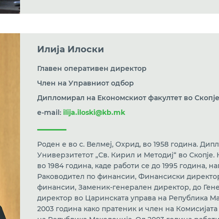
Илија Илоски
Главен оперативен директор
Член на Управниот одбор
Дипломирал на Економскиот факултет во Скопј
e-mail:
ilija.iloski@kb.mk
Роден е во с. Велмеј, Охрид, во 1958 година. Ди
Универзитетот „Св. Кирил и Методиј“ во Скопје.
во 1984 година, каде работи сe до 1995 година, 
Раководител по финансии, Финансиски директо
финансии, Заменик-генерален директор, до Ген
директор во Царинската управа на Република Мак
2003 година како пратеник и член на Комисијат