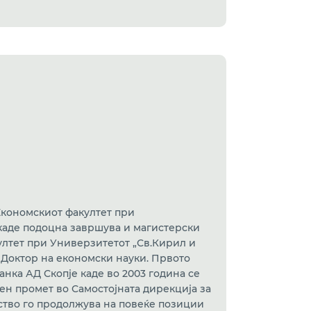
Економскиот факултет при
 каде подоцна завршува и магистерски
култет при Универзитетот „Св.Кирил и
н Доктор на економски науки. Првото
анка АД Скопје каде во 2003 година се
ен промет во Самостојната дирекција за
уство го продолжува на повеќе позиции