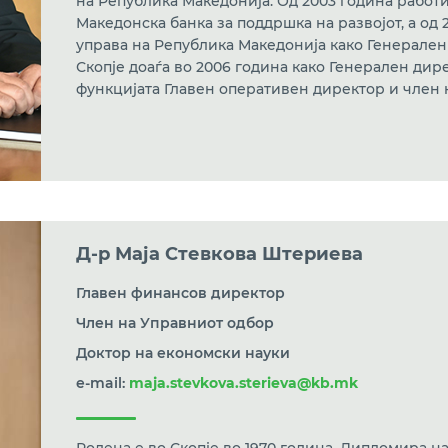
на Република Македонија. Од 2003 година работ
Македонска банка за поддршка на развојот, а од
управа на Република Македонија како Генерален
Скопје доаѓа во 2006 година како Генерален дире
функцијата Главен оперативен директор и член 
Д-р Маја Стевкова Штериева
Главен финансов директор
Член на Управниот одбор
Доктор на економски науки
e-mail:
maja.stevkova.sterieva@kb.mk