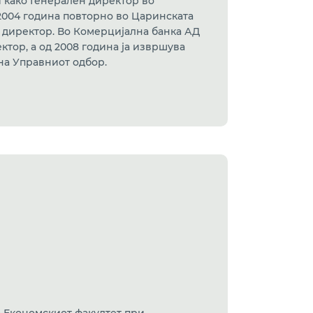
и како Генерален директор во
 2004 година повторно во Царинската
 директор. Во Комерцијална банка АД
ктор, a од 2008 година ја извршува
на Управниот одбор.