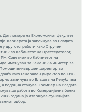
е
на. Дипломира на Економскиот факултет
је. Кариерата ја започнува во Владата
еѓу другото, работи како Стручен
етник во Кабинетот на Претседателот,
РМ, Советник во Кабинетот на
 биде именуван за Заменик-министер за
о Помошник-извршен директор во
 доаѓа како Генерален директор во 1996
торно заминува во Владата на Република
 а подоцна станува Премиер на Владата
лжува да работи во Комерцијална банка
 2008 година ја извршува функцијата
авниот одбор.