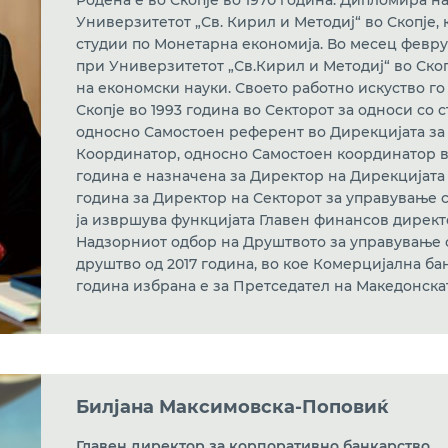
Родена е во Скопје во 1970 година. Дипломира н
Универзитетот „Св. Кирил и Методиј“ во Скопје,
студии по Монетарна економија. Во месец февру
при Универзитетот „Св.Кирил и Методиј“ во Скоп
на економски науки. Своето работно искуство г
Скопје во 1993 година во Секторот за односи со 
односно Самостоен референт во Дирекцијата за 
Координатор, односно Самостоен координатор во
година е назначена за Директор на Дирекцијата 
година за Директор на Секторот за управување 
ја извршува функцијата Главен финансов директ
Надзорниот одбор на Друштвото за управување 
друштво од 2017 година, во кое Комерцијална бан
година избрана е за Претседател на Македонскат
Билјана Максимовска-Поповиќ
Главен директор за корпоративно банкарство