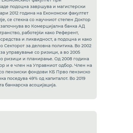
а Економскиот факултет при
 каде подоцна завршува и магистерски
ари 2012 година на Економски факултет
је, се стекна со научниот степен Доктор
о започнува во Комерцијална банка АД
странство, работејќи како Референт,
средства и ликвидност, а подоцна и како
 Секторот за деловна политика. Во 2002
за управување со ризици, а во 2005
со ризици и планирање. Од 2008 година
ор и е член на Управниот одбор. Член на
со пензиски фондови КБ Прво пензиско
ка поседува 49% од капиталот. Во 2019
а банкарска асоцијација.