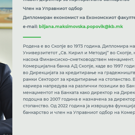
Член на Управниот одбор
Дипломиран економист на Економскиот факулте
e-mail:
biljana.maksimovska.popovik@kb.mk
Родена е во Скопје во 1973 година. Дипломира н
Универзитетот „Св. Кирил и Методиј“ во Скопје, 
насока Финансиско–сметководствен менаџмент. П
Комерцијална банка АД Скопје, каде во 1997 год
во Дирекцијата за кредитирање на градежништво
рамки Секторот за кредитирање на стопанство. В
кариера напредува на различни позиции во Банка
менаџментот на Банката како директор на Дирекц
подоцна во 2007 година е назначена за директо
стопанство. Од 2022 година ја извршува функциј
банкарство и член на Управниот одбор на Комер