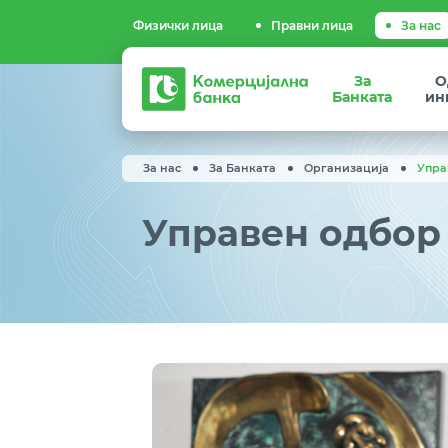
Физички лица
Правни лица
За нас
Комерцијална
За
О
банка
Банката
ин
За нас
За Банката
Организација
Упра
Управен одбор