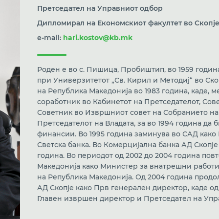
Претседател на Управниот одбор
Дипломирал на Економскиот факултет во Скопј
e-mail:
hari.kostov@kb.mk
Роден е во с. Пишица, Пробиштип, во 1959 годи
при Универзитетот „Св. Кирил и Методиј“ во Скоп
на Република Македонија во 1983 година, каде, м
соработник во Кабинетот на Претседателот, Сов
Советник во Извршниот совет на Собранието на 
Претседателот на Владата, за во 1994 година да
финансии. Во 1995 година заминува во САД как
Светска банка. Во Комерцијална банка АД Скопје
година. Во периодот од 2002 до 2004 година пов
Македонија како Министер за внатрешни работи,
на Република Македонија. Од 2004 година продо
АД Скопје како Прв генерален директор, каде од
Главен извршен директор и Претседател на Упр